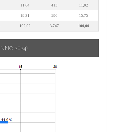
11,64
413
11,02
19,31
590
15,75
4
100,00
3.747
100,00
ANNO 2024)