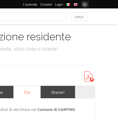
L'azienda
Contatti
Login
azione residente
dia, stato civile e stranieri
Età
ie
Stranieri
ndice di vecchiaia nel
Comune di CARPINO