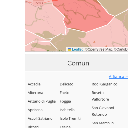
Comuni
Affianca 
Accadia
Deliceto
Rodi Garganico
Alberona
Faeto
Roseto
Valfortore
Anzano di Puglia
Foggia
San Giovanni
Apricena
Ischitella
Rotondo
Ascoli Satriano
Isole Tremiti
San Marco in
Biccari
Lesina