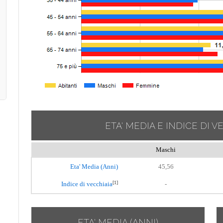
ETA' MEDIA E INDICE DI V
Maschi
Eta' Media (Anni)
45,56
[1]
Indice di vecchiaia
-
ETA' MEDIA (ANNI)