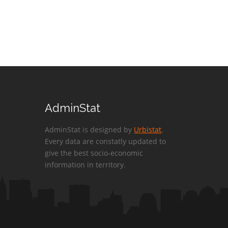
AdminStat
AdminStat is designed by
Urbistat
.
Every data are constatly updated to
give the best socio-economic
information in territory.