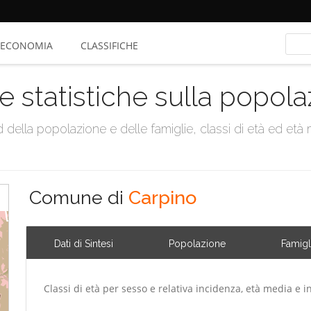
ECONOMIA
CLASSIFICHE
e statistiche sulla popol
della popolazione e delle famiglie, classi di età ed età me
Comune di
Carpino
Dati di Sintesi
Popolazione
Famigl
Classi di età per sesso e relativa incidenza, età media e i