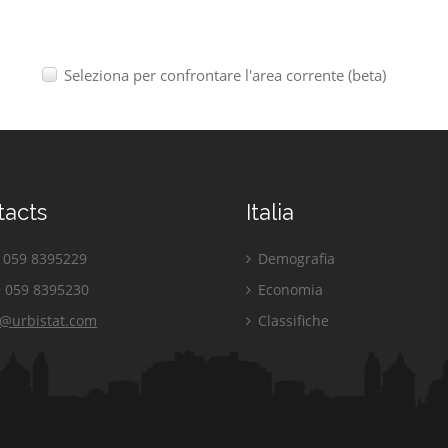
Seleziona per confrontare l'area corrente (beta)
tacts
Italia
059 8395229
Demografia
 059 8395230
Economia
o@urbistat.com
Classifiche