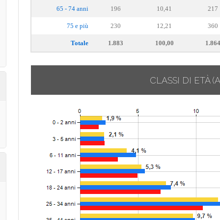
65 - 74 anni
196
10,41
217
75 e più
230
12,21
360
Totale
1.883
100,00
1.86
CLASSI DI ETÀ
(