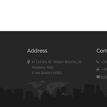
Address
Con
41124 Via M. Vellani Marchi, 20
+39 
Modena, Italy
+39
P.IVA 03466110362
inf