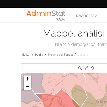
DEMOGRAFIA
ITALIA
Mappe, analisi 
Bilancio demografico, trend 
/
/
/
ITALIA
Puglia
Provincia di Foggia
Carpino