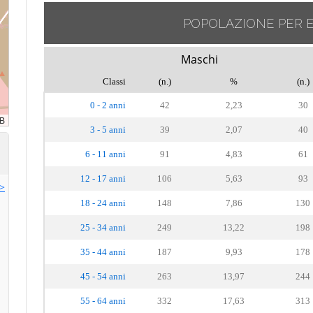
POPOLAZIONE PER 
Maschi
Classi
(n.)
%
(n.)
0 - 2 anni
42
2,23
30
3 - 5 anni
39
2,07
40
6 - 11 anni
91
4,83
61
12 - 17 anni
106
5,63
93
>>
18 - 24 anni
148
7,86
130
25 - 34 anni
249
13,22
198
35 - 44 anni
187
9,93
178
45 - 54 anni
263
13,97
244
55 - 64 anni
332
17,63
313