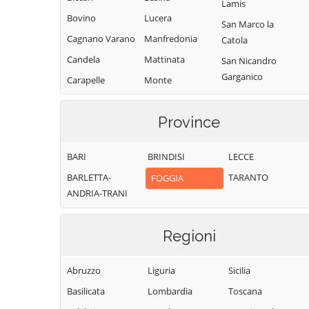
Lamis
Bovino
Lucera
San Marco la
Cagnano Varano
Manfredonia
Catola
Candela
Mattinata
San Nicandro
Garganico
Carapelle
Monte
Sant'Angelo
San Paolo di
Carlantino
Civitate
Monteleone di
Province
Carpino
Puglia
San Severo
Casalnuovo
Motta
Sant'Agata di
BARI
BRINDISI
LECCE
Monterotaro
Montecorvino
Puglia
BARLETTA-
TARANTO
FOGGIA
Casalvecchio di
Ordona
Serracapriola
ANDRIA-TRANI
Puglia
Orsara di Puglia
Stornara
Castelluccio dei
Orta Nova
Sauri
Stornarella
Regioni
Panni
Castelluccio
Torremaggiore
Valmaggiore
Abruzzo
Liguria
Sicilia
Peschici
Troia
Castelnuovo
Basilicata
Lombardia
Toscana
Pietramontecorvino
Vico del Gargano
della Daunia