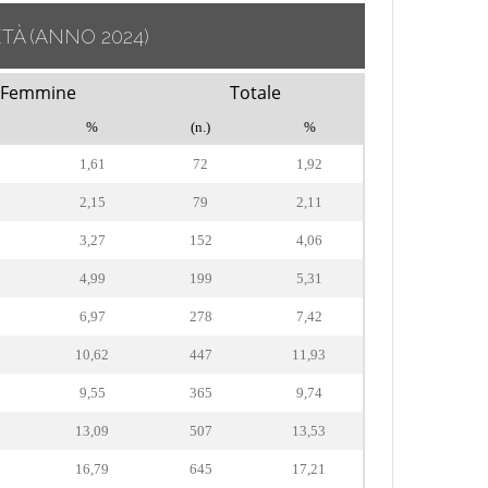
ETÀ
(ANNO 2024)
Femmine
Totale
%
(n.)
%
1,61
72
1,92
2,15
79
2,11
3,27
152
4,06
4,99
199
5,31
6,97
278
7,42
10,62
447
11,93
9,55
365
9,74
13,09
507
13,53
16,79
645
17,21