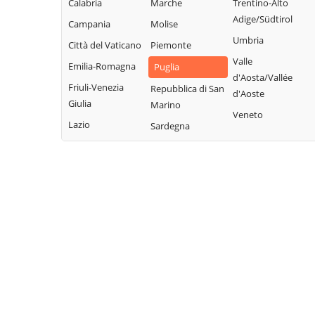
Calabria
Marche
Trentino-Alto
Poggio Imperiale
Vieste
Celenza
Adige/Südtirol
Campania
Molise
Rignano
Volturara Appula
Valfortore
Umbria
Garganico
Città del Vaticano
Piemonte
Volturino
Celle di San Vito
Valle
Rocchetta
Emilia-Romagna
Puglia
Zapponeta
Cerignola
d'Aosta/Vallée
Sant'Antonio
Friuli-Venezia
Repubblica di San
d'Aoste
Chieuti
Giulia
Marino
Veneto
Lazio
Sardegna