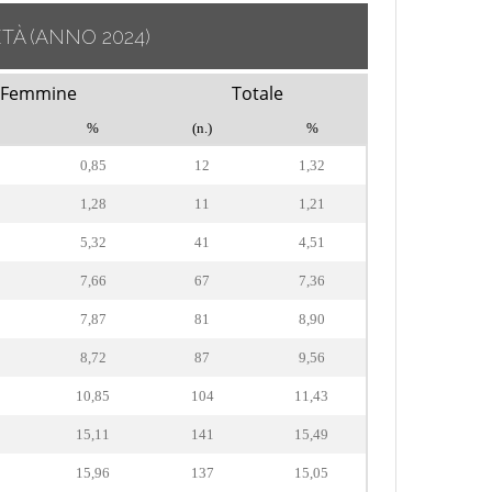
ETÀ
(ANNO 2024)
Femmine
Totale
%
(n.)
%
0,85
12
1,32
1,28
11
1,21
5,32
41
4,51
7,66
67
7,36
7,87
81
8,90
8,72
87
9,56
10,85
104
11,43
15,11
141
15,49
15,96
137
15,05