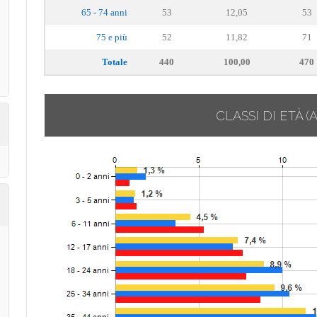
65 - 74 anni
53
12,05
53
75 e più
52
11,82
71
Totale
440
100,00
470
CLASSI DI ETÀ
(