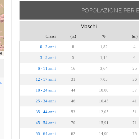
POPOLAZIONE PER 
Maschi
Classi
(n.)
%
(n.)
0 - 2 anni
8
1,82
4
3 - 5 anni
5
1,14
6
6 - 11 anni
16
3,64
25
12 - 17 anni
31
7,05
36
>>
18 - 24 anni
44
10,00
37
25 - 34 anni
46
10,45
41
35 - 44 anni
53
12,05
51
45 - 54 anni
70
15,91
71
55 - 64 anni
62
14,09
75