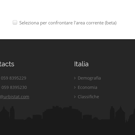
Seleziona per confrontare l'area corrente (beta)
tacts
Italia
059 8395229
Demografia
 059 8395230
Economia
o@urbistat.com
Classifiche