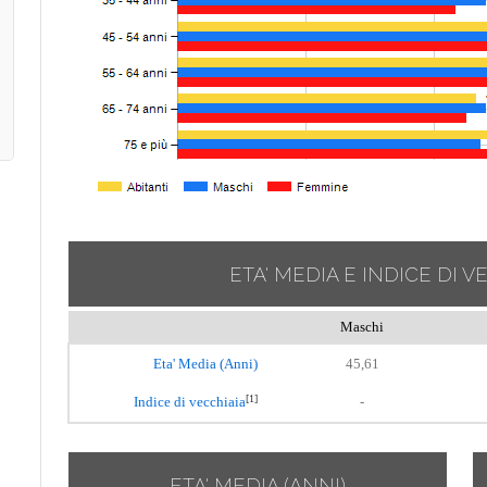
ETA' MEDIA E INDICE DI V
Maschi
Eta' Media (Anni)
45,61
[1]
Indice di vecchiaia
-
ETA' MEDIA (ANNI)