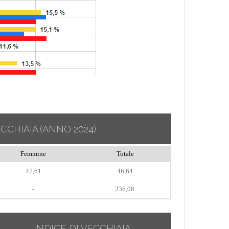
ECCHIAIA
(ANNO 2024)
Femmine
Totale
47,61
46,64
-
236,08
INDICE DI VECCHIAIA