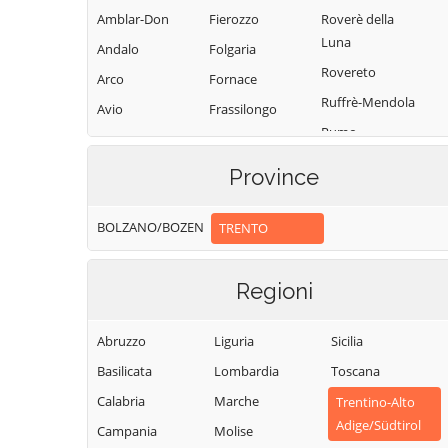
Amblar-Don
Fierozzo
Roverè della
Luna
Andalo
Folgaria
Rovereto
Arco
Fornace
Ruffrè-Mendola
Avio
Frassilongo
Rumo
Baselga di Pinè
Garniga Terme
Sagron Mis
Bedollo
Giovo
Province
Samone
Besenello
Giustino
San Giovanni di
BOLZANO/BOZEN
TRENTO
Bieno
Grigno
Fassa-Sèn Jan
Bleggio Superiore
Imer
San Lorenzo
Regioni
Bocenago
Isera
Dorsino
Bondone
Lavarone
San Michele
Abruzzo
Liguria
Sicilia
Borgo Chiese
Lavis
all'Adige
Basilicata
Lombardia
Toscana
Borgo d'Anaunia
Ledro
Sant'Orsola
Calabria
Marche
Trentino-Alto
Terme
Borgo Lares
Levico Terme
Adige/Südtirol
Campania
Molise
Sanzeno
Borgo Valsugana
Livo