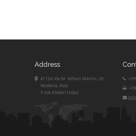
Address
Con
41124 Via M. Vellani Marchi, 20
+39 
Modena, Italy
+39
P.IVA 03466110362
inf