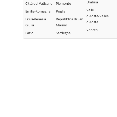
Umbria
Città del Vaticano
Piemonte
Sarnonico
Brentonico
Lona-Lases
Valle
Emilia-Romagna
Puglia
Scurelle
Bresimo
Luserna
d'Aosta/Vallée
Friuli-Venezia
Repubblica di San
Segonzano
Caderzone
Madruzzo
d'Aoste
Giulia
Marino
Terme
Sella Giudicarie
Malé
Veneto
Lazio
Sardegna
Calceranica al
Sfruz
Massimeno
Lago
Soraga di Fassa
Mazzin
Caldes
Sover
Mezzana
Caldonazzo
Spiazzo
Mezzano
Calliano
Spormaggiore
Mezzocorona
Campitello di
Sporminore
Mezzolombardo
Fassa
Stenico
Moena
Campodenno
Storo
Molveno
Canal San Bovo
Strembo
Mori
Canazei
Telve
Nago-Torbole
Capriana
Telve di Sopra
Nogaredo