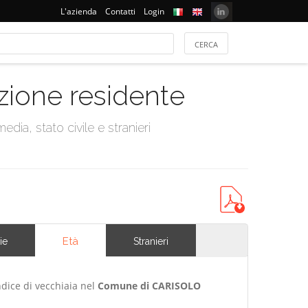
L'azienda
Contatti
Login
azione residente
dia, stato civile e stranieri
Età
ie
Stranieri
ndice di vecchiaia nel
Comune di CARISOLO