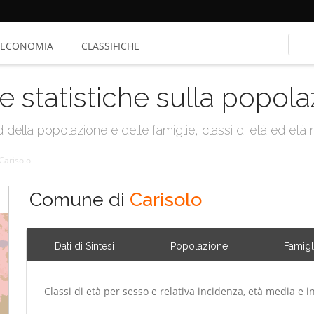
ECONOMIA
CLASSIFICHE
e statistiche sulla popol
della popolazione e delle famiglie, classi di età ed età me
Carisolo
Comune di
Carisolo
Dati di Sintesi
Popolazione
Famigl
Classi di età per sesso e relativa incidenza, età media e i