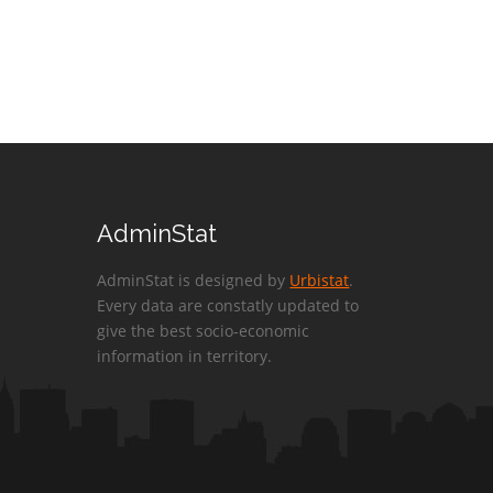
AdminStat
AdminStat is designed by
Urbistat
.
Every data are constatly updated to
give the best socio-economic
information in territory.