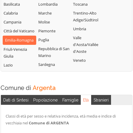
Basilicata
Lombardia
Toscana
Calabria
Marche
Trentino-Alto
Adige/Südtirol
Campania
Molise
Umbria
Città del Vaticano
Piemonte
Valle
Puglia
Emilia-Romagna
d'Aosta/Vallée
Repubblica di San
Friuli-Venezia
d'Aoste
Marino
Giulia
Veneto
Sardegna
Lazio
Comune di
Argenta
Dati di Sintesi
Popolazione
Famiglie
Età
Stranieri
Classi di età per sesso e relativa incidenza, età media e indice di
vecchiaia nel
Comune di ARGENTA