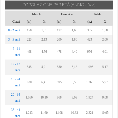
POPOLAZIONE PER ETÀ
(ANNO 2024)
Maschi
Femmine
Totale
Classi
(n.)
%
(n.)
%
(n.)
%
0 - 2 anni
158
1,51
177
1,65
335
1,58
3 - 5 anni
223
2,13
200
1,86
423
2,00
6 - 11
498
4,76
478
4,46
976
4,61
anni
12 - 17
545
5,21
550
5,13
1.095
5,17
anni
18 - 24
670
6,41
595
5,55
1.265
5,97
anni
25 - 34
1.056
10,10
868
8,09
1.924
9,08
anni
35 - 44
1.213
11,60
1.108
10,33
2.321
10,95
anni