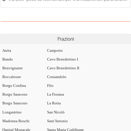
Frazioni
Anita
Campotto
Bando
Cavo Benedettino I
Benvignante
Cavo Benedettino II
Boccaleone
Consandolo
Borgo Confina
Filo
Borgo Saraceno
La Fiorana
Borgo Saraceno
La Rotta
Longastrino
San Nicolò
Madonna Boschi
Sant'Antonio
Ospital Monacale
Santa Maria Codifiume