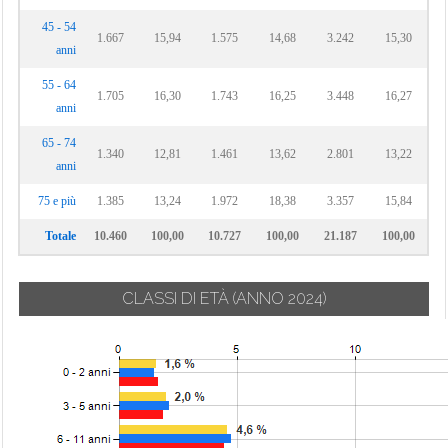
45 - 54
1.667
15,94
1.575
14,68
3.242
15,30
anni
55 - 64
1.705
16,30
1.743
16,25
3.448
16,27
anni
65 - 74
1.340
12,81
1.461
13,62
2.801
13,22
anni
75 e più
1.385
13,24
1.972
18,38
3.357
15,84
Totale
10.460
100,00
10.727
100,00
21.187
100,00
CLASSI DI ETÀ
(ANNO 2024)