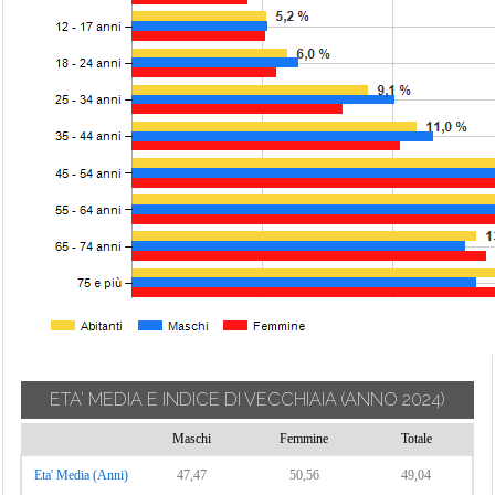
ETA' MEDIA E INDICE DI VECCHIAIA
(ANNO 2024)
Maschi
Femmine
Totale
Eta' Media (Anni)
47,47
50,56
49,04