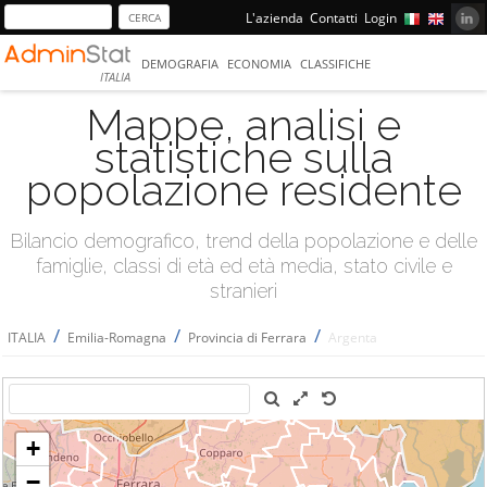
L'azienda
Contatti
Login
DEMOGRAFIA
ECONOMIA
CLASSIFICHE
ITALIA
Mappe, analisi e
statistiche sulla
popolazione residente
Bilancio demografico, trend della popolazione e delle
famiglie, classi di età ed età media, stato civile e
stranieri
/
/
/
ITALIA
Emilia-Romagna
Provincia di Ferrara
Argenta