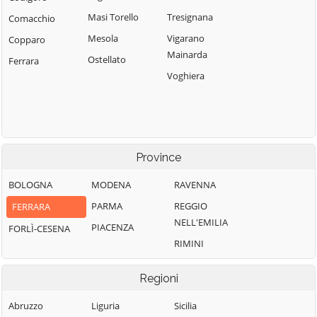
Masi Torello
Tresignana
Comacchio
Mesola
Vigarano
Copparo
Mainarda
Ostellato
Ferrara
Voghiera
Province
BOLOGNA
MODENA
RAVENNA
PARMA
REGGIO
FERRARA
NELL'EMILIA
PIACENZA
FORLÌ-CESENA
RIMINI
Regioni
Abruzzo
Liguria
Sicilia