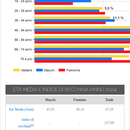
ETA' MEDIA E INDICE DI VECCHIAIA
(ANNO 2024)
Maschi
Femmine
Totale
Eta' Media (Anni)
45,45
49,14
47,29
Indice di
-
-
237,60
[1]
vecchiaia