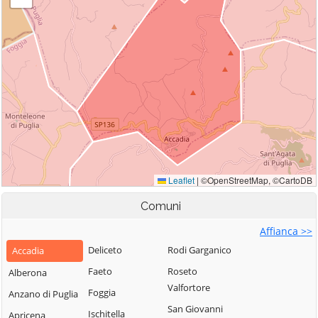
Comuni
Affianca >>
Deliceto
Rodi Garganico
Accadia
Faeto
Roseto
Alberona
Valfortore
Foggia
Anzano di Puglia
San Giovanni
Ischitella
Apricena