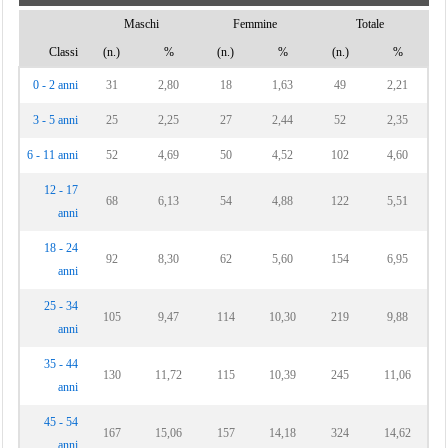
Maschi
Femmine
Totale
Classi
(n.)
%
(n.)
%
(n.)
%
0 - 2 anni
31
2,80
18
1,63
49
2,21
3 - 5 anni
25
2,25
27
2,44
52
2,35
6 - 11 anni
52
4,69
50
4,52
102
4,60
12 - 17
68
6,13
54
4,88
122
5,51
anni
18 - 24
92
8,30
62
5,60
154
6,95
anni
25 - 34
105
9,47
114
10,30
219
9,88
anni
35 - 44
130
11,72
115
10,39
245
11,06
anni
45 - 54
167
15,06
157
14,18
324
14,62
anni