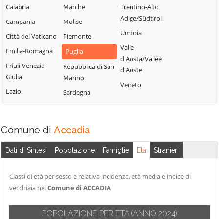
Valmaggiore
Peschici
Troia
Calabria
Marche
Trentino-Alto
Castelnuovo
Pietramontecorvino
Vico del Gargano
Adige/Südtirol
Campania
Molise
della Daunia
Poggio Imperiale
Vieste
Umbria
Città del Vaticano
Piemonte
Celenza
Rignano
Volturara Appula
Valle
Emilia-Romagna
Puglia
Valfortore
Garganico
d'Aosta/Vallée
Volturino
Friuli-Venezia
Celle di San Vito
Repubblica di San
d'Aoste
Rocchetta
Giulia
Zapponeta
Marino
Cerignola
Sant'Antonio
Veneto
Lazio
Sardegna
Chieuti
Comune di
Accadia
Dati di Sintesi
Popolazione
Famiglie
Età
Stranieri
Classi di età per sesso e relativa incidenza, età media e indice di
vecchiaia nel
Comune di ACCADIA
POPOLAZIONE PER ETÀ
(ANNO 2024)