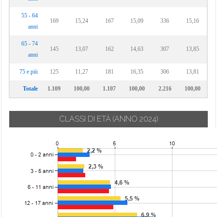
55 - 64
169
15,24
167
15,09
336
15,16
anni
65 - 74
145
13,07
162
14,63
307
13,85
anni
75 e più
125
11,27
181
16,35
306
13,81
Totale
1.109
100,00
1.107
100,00
2.216
100,00
CLASSI DI ETÀ
(ANNO 2024)