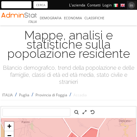
L'azienda
Contatti
Login
DEMOGRAFIA
ECONOMIA
CLASSIFICHE
ITALIA
Mappe, analisi e
statistiche sulla
popolazione residente
Bilancio demografico, trend della popolazione e delle
famiglie, classi di età ed età media, stato civile e
stranieri
/
/
/
ITALIA
Puglia
Provincia di Foggia
Accadia