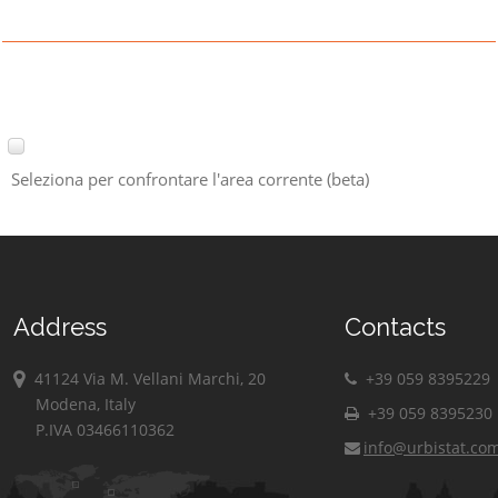
Seleziona per confrontare l'area corrente (beta)
Address
Contacts
41124 Via M. Vellani Marchi, 20
+39 059 8395229
Modena, Italy
+39 059 8395230
P.IVA 03466110362
info@urbistat.co