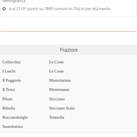
demografica
è al 2110° posto su 7895 comuni in ITALIA per età media
Frazioni
Collacchia
Le Coste
I Laschi
Le Coste
Il Poggiolo
Montelattaia
Il Terzo
Montemassi
Piloni
Sticciano
Ribolla
Sticciano Scalo
Roccatederighi
Torniella
Sassofortino