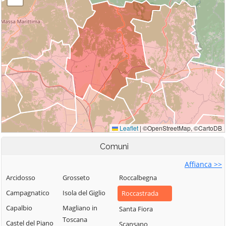
Comuni
Affianca >>
Arcidosso
Grosseto
Roccalbegna
Campagnatico
Isola del Giglio
Roccastrada
Capalbio
Magliano in
Santa Fiora
Toscana
Castel del Piano
Scansano