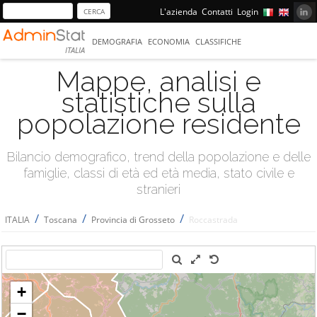
L'azienda
Contatti
Login
DEMOGRAFIA
ECONOMIA
CLASSIFICHE
ITALIA
Mappe, analisi e
statistiche sulla
popolazione residente
Bilancio demografico, trend della popolazione e delle
famiglie, classi di età ed età media, stato civile e
stranieri
/
/
/
ITALIA
Toscana
Provincia di Grosseto
Roccastrada