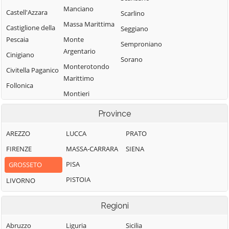
Manciano
Castell'Azzara
Scarlino
Massa Marittima
Castiglione della
Seggiano
Pescaia
Monte
Semproniano
Argentario
Cinigiano
Sorano
Monterotondo
Civitella Paganico
Marittimo
Follonica
Montieri
Gavorrano
Orbetello
Province
Pitigliano
AREZZO
LUCCA
PRATO
FIRENZE
MASSA-CARRARA
SIENA
PISA
GROSSETO
PISTOIA
LIVORNO
Regioni
Abruzzo
Liguria
Sicilia