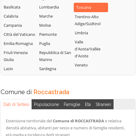
Basilicata
Lombardia
Toscana
Calabria
Marche
Trentino-Alto
Adige/Südtirol
Campania
Molise
Umbria
Città del Vaticano
Piemonte
Valle
Emilia-Romagna
Puglia
d'Aosta/Vallée
Friuli-Venezia
Repubblica di San
d'Aoste
Giulia
Marino
Veneto
Lazio
Sardegna
Comune di
Roccastrada
Dati di Sintesi
Popolazione
Famiglie
Età
Stranieri
Estensione territoriale del
Comune di ROCCASTRADA
e relativa
densità abitativa, abitanti per sesso e numero di famiglie residenti,
età media e incidenza degli stranieri