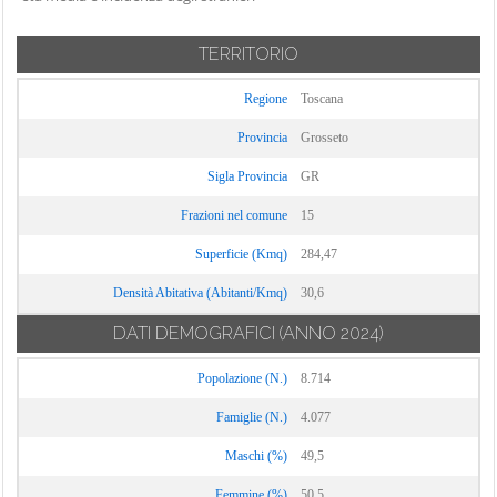
TERRITORIO
Regione
Toscana
Provincia
Grosseto
Sigla Provincia
GR
Frazioni nel comune
15
Superficie (Kmq)
284,47
Densità Abitativa (Abitanti/Kmq)
30,6
DATI DEMOGRAFICI
(ANNO 2024)
Popolazione (N.)
8.714
Famiglie (N.)
4.077
Maschi (%)
49,5
Femmine (%)
50,5