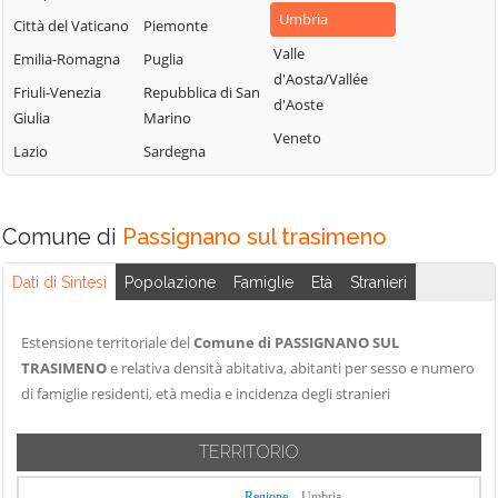
Deruta
Valfabbrica
Umbria
Città del Vaticano
Piemonte
Panicale
Foligno
Vallo di Nera
Valle
Emilia-Romagna
Puglia
Passignano sul
Fossato di Vico
Valtopina
d'Aosta/Vallée
Trasimeno
Friuli-Venezia
Repubblica di San
d'Aoste
Fratta Todina
Giulia
Marino
Perugia
Veneto
Lazio
Sardegna
Piegaro
Comune di
Passignano sul trasimeno
Dati di Sintesi
Popolazione
Famiglie
Età
Stranieri
Estensione territoriale del
Comune di PASSIGNANO SUL
TRASIMENO
e relativa densità abitativa, abitanti per sesso e numero
di famiglie residenti, età media e incidenza degli stranieri
TERRITORIO
Regione
Umbria