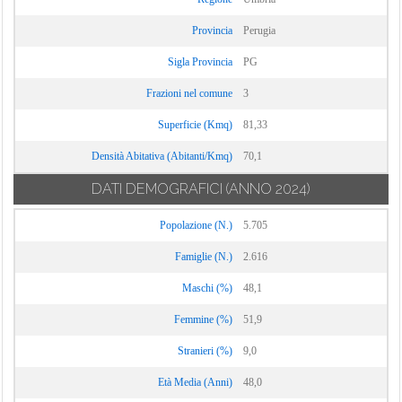
Provincia
Perugia
Sigla Provincia
PG
Frazioni nel comune
3
Superficie (Kmq)
81,33
Densità Abitativa (Abitanti/Kmq)
70,1
DATI DEMOGRAFICI
(ANNO 2024)
Popolazione (N.)
5.705
Famiglie (N.)
2.616
Maschi (%)
48,1
Femmine (%)
51,9
Stranieri (%)
9,0
Età Media (Anni)
48,0