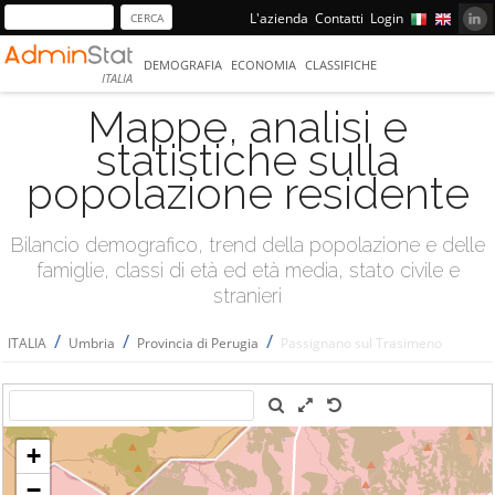
L'azienda
Contatti
Login
DEMOGRAFIA
ECONOMIA
CLASSIFICHE
ITALIA
Mappe, analisi e
statistiche sulla
popolazione residente
Bilancio demografico, trend della popolazione e delle
famiglie, classi di età ed età media, stato civile e
stranieri
/
/
/
ITALIA
Umbria
Provincia di Perugia
Passignano sul Trasimeno