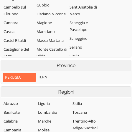
Gubbio
Campello sul
Sant'Anatolia di
Clitunno
Lisciano Niccone
Narco
Cannara
Magione
Scheggia e
Pascelupo
Cascia
Marsciano
Scheggino
Castel Ritaldi
Massa Martana
Sellano
Castiglione del
Monte Castello di
Lago
Vibio
Sigillo
Cerreto di
Monte Santa
Spello
Province
Spoleto
Maria Tiberina
Spoleto
TERNI
PERUGIA
Citerna
Montefalco
Todi
Città della Pieve
Monteleone di
Torgiano
Regioni
Spoleto
Città di Castello
Trevi
Abruzzo
Liguria
Sicilia
Montone
Collazzone
Tuoro sul
Basilicata
Lombardia
Toscana
Nocera Umbra
Corciano
Trasimeno
Calabria
Marche
Trentino-Alto
Norcia
Costacciaro
Umbertide
Adige/Südtirol
Campania
Molise
Paciano