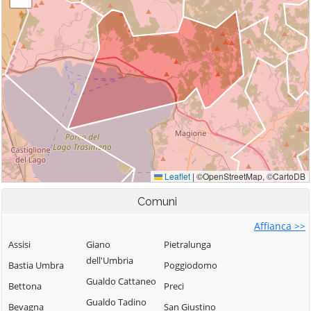
Comuni
Affianca >>
Assisi
Giano
Pietralunga
dell'Umbria
Bastia Umbra
Poggiodomo
Gualdo Cattaneo
Bettona
Preci
Gualdo Tadino
Bevagna
San Giustino