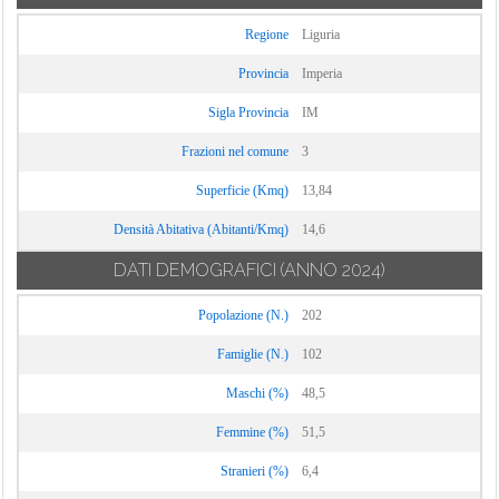
Regione
Liguria
Provincia
Imperia
Sigla Provincia
IM
Frazioni nel comune
3
Superficie (Kmq)
13,84
Densità Abitativa (Abitanti/Kmq)
14,6
DATI DEMOGRAFICI
(ANNO 2024)
Popolazione (N.)
202
Famiglie (N.)
102
Maschi (%)
48,5
Femmine (%)
51,5
Stranieri (%)
6,4