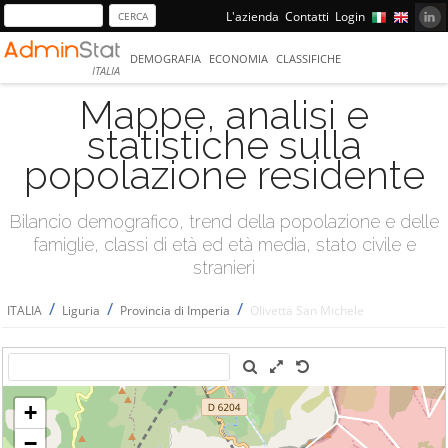
L'azienda
Contatti
Login
DEMOGRAFIA
ECONOMIA
CLASSIFICHE
ITALIA
Mappe, analisi e
statistiche sulla
popolazione residente
Bilancio demografico, trend della popolazione e delle
famiglie, classi di età ed età media, stato civile e
stranieri
/
/
/
ITALIA
Liguria
Provincia di Imperia
Olivetta San Michele