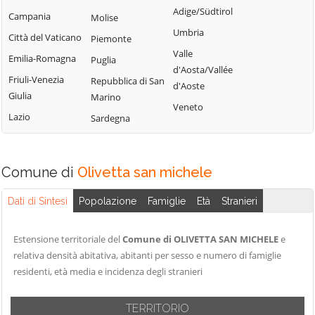
Perinaldo
Adige/Südtirol
Chiusavecchia
Triora
Campania
Molise
Pietrabruna
Umbria
Cipressa
Vallebona
Città del Vaticano
Piemonte
Pieve di Teco
Valle
Civezza
Vallecrosia
Emilia-Romagna
Puglia
Pigna
d'Aosta/Vallée
Cosio d'Arroscia
Vasia
Friuli-Venezia
Repubblica di San
d'Aoste
Pompeiana
Giulia
Marino
Ventimiglia
Veneto
Pontedassio
Lazio
Sardegna
Vessalico
Villa Faraldi
Comune di
Olivetta san michele
Dati di Sintesi
Popolazione
Famiglie
Età
Stranieri
Estensione territoriale del
Comune di OLIVETTA SAN MICHELE
e
relativa densità abitativa, abitanti per sesso e numero di famiglie
residenti, età media e incidenza degli stranieri
TERRITORIO