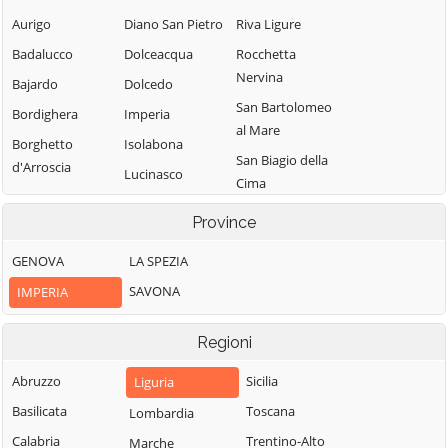
Aurigo
Diano San Pietro
Riva Ligure
Badalucco
Dolceacqua
Rocchetta
Nervina
Bajardo
Dolcedo
San Bartolomeo
Bordighera
Imperia
al Mare
Borghetto
Isolabona
San Biagio della
d'Arroscia
Lucinasco
Cima
Borgomaro
Mendatica
San Lorenzo al
Province
Camporosso
Molini di Triora
Mare
Caravonica
GENOVA
LA SPEZIA
Montalto
Sanremo
Castel Vittorio
Carpasio
SAVONA
IMPERIA
Santo Stefano al
Castellaro
Montegrosso
Mare
Pian Latte
Regioni
Ceriana
Seborga
Olivetta San
Cervo
Soldano
Abruzzo
Sicilia
Liguria
Michele
Cesio
Taggia
Basilicata
Toscana
Lombardia
Ospedaletti
Chiusanico
Terzorio
Calabria
Trentino-Alto
Marche