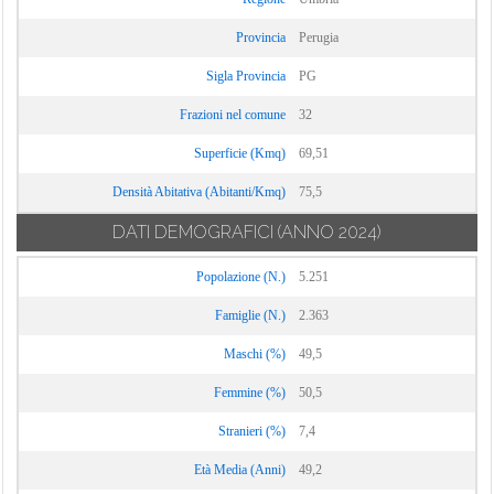
Provincia
Perugia
Sigla Provincia
PG
Frazioni nel comune
32
Superficie (Kmq)
69,51
Densità Abitativa (Abitanti/Kmq)
75,5
DATI DEMOGRAFICI
(ANNO 2024)
Popolazione (N.)
5.251
Famiglie (N.)
2.363
Maschi (%)
49,5
Femmine (%)
50,5
Stranieri (%)
7,4
Età Media (Anni)
49,2