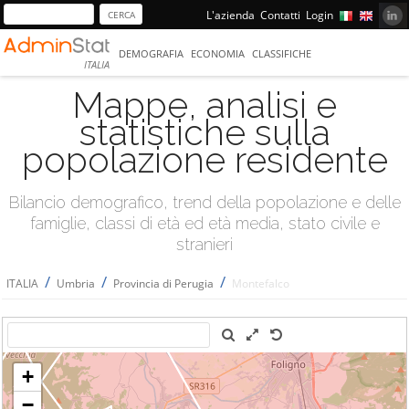
L'azienda
Contatti
Login
DEMOGRAFIA
ECONOMIA
CLASSIFICHE
ITALIA
Mappe, analisi e
statistiche sulla
popolazione residente
Bilancio demografico, trend della popolazione e delle
famiglie, classi di età ed età media, stato civile e
stranieri
/
/
/
ITALIA
Umbria
Provincia di Perugia
Montefalco