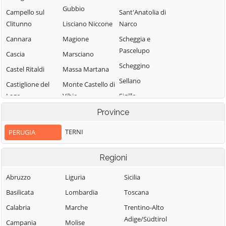
Gubbio
Campello sul
Sant'Anatolia di
Clitunno
Lisciano Niccone
Narco
Cannara
Magione
Scheggia e
Pascelupo
Cascia
Marsciano
Scheggino
Castel Ritaldi
Massa Martana
Sellano
Castiglione del
Monte Castello di
Lago
Vibio
Sigillo
Cerreto di
Monte Santa
Spello
Province
Spoleto
Maria Tiberina
Spoleto
TERNI
PERUGIA
Citerna
Montefalco
Todi
Città della Pieve
Monteleone di
Torgiano
Regioni
Spoleto
Città di Castello
Trevi
Abruzzo
Liguria
Sicilia
Montone
Collazzone
Tuoro sul
Basilicata
Lombardia
Toscana
Nocera Umbra
Corciano
Trasimeno
Calabria
Marche
Trentino-Alto
Norcia
Costacciaro
Umbertide
Adige/Südtirol
Campania
Molise