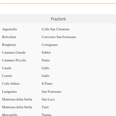
Frazioni
Argentella
Colle San Clemente
Belvedere
Convento San Fortunato
Borghetto
Cortignano
Camiano Grande
Fabbri
Camiano Piccolo
Fratta
Casale
Gallo
Cerrete
Gallo
Colle Arfuso
Il Piano
Lasignano
San Fortunato
Madonna della Stella
San Luca
Madonna della Stella
Turri
Mercatello
Turrita