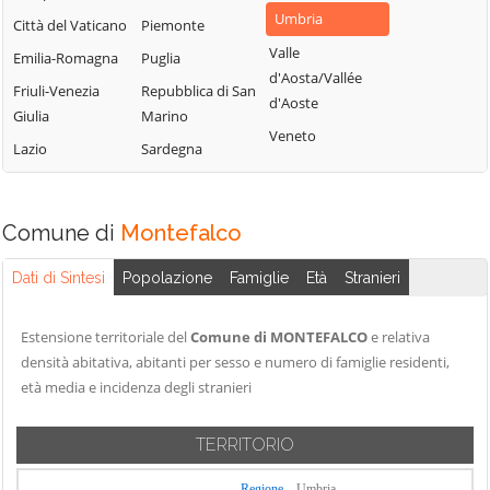
Paciano
Deruta
Valfabbrica
Umbria
Città del Vaticano
Piemonte
Panicale
Foligno
Vallo di Nera
Valle
Emilia-Romagna
Puglia
Passignano sul
Fossato di Vico
Valtopina
d'Aosta/Vallée
Friuli-Venezia
Trasimeno
Repubblica di San
d'Aoste
Fratta Todina
Giulia
Marino
Perugia
Veneto
Lazio
Sardegna
Piegaro
Comune di
Montefalco
Dati di Sintesi
Popolazione
Famiglie
Età
Stranieri
Estensione territoriale del
Comune di MONTEFALCO
e relativa
densità abitativa, abitanti per sesso e numero di famiglie residenti,
età media e incidenza degli stranieri
TERRITORIO
Regione
Umbria