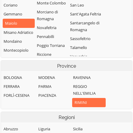
Monte Colombo
Coriano
San Leo
Morciano di
Gemmano
Sant'Agata Feltria
Romagna
Santarcangelo di
Maiolo
Novafeltria
Romagna
Misano Adriatico
Pennabilli
Sassofeltrio
Mondaino
Poggio Torriana
Talamello
Montecopiolo
Riccione
Verucchio
Rimini
Province
BOLOGNA
MODENA
RAVENNA
FERRARA
PARMA
REGGIO
NELL'EMILIA
FORLÌ-CESENA
PIACENZA
RIMINI
Regioni
Abruzzo
Liguria
Sicilia