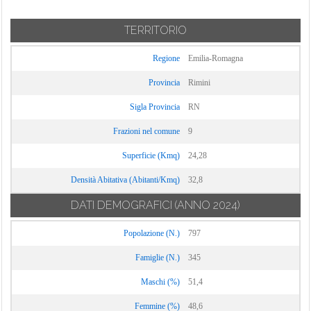
TERRITORIO
Regione
Emilia-Romagna
Provincia
Rimini
Sigla Provincia
RN
Frazioni nel comune
9
Superficie (Kmq)
24,28
Densità Abitativa (Abitanti/Kmq)
32,8
DATI DEMOGRAFICI
(ANNO 2024)
Popolazione (N.)
797
Famiglie (N.)
345
Maschi (%)
51,4
Femmine (%)
48,6