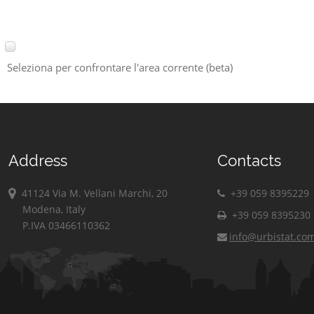
Seleziona per confrontare l'area corrente (beta)
Address
Contacts
41124 Via M. Vellani Marchi, 20
+39 059 8395229
Modena, Italy
+39 059 8395230
P.IVA 03466110362
info@urbistat.co