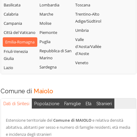
Basilicata
Lombardia
Toscana
Calabria
Marche
Trentino-Alto
Adige/Südtirol
Campania
Molise
Umbria
Città del Vaticano
Piemonte
Valle
Puglia
Emilia-Romagna
d'Aosta/Vallée
Repubblica di San
Friuli-Venezia
d'Aoste
Marino
Giulia
Veneto
Sardegna
Lazio
Comune di
Maiolo
Dati di Sintesi
Popolazione
Famiglie
Età
Stranieri
Estensione territoriale del
Comune di MAIOLO
e relativa densità
abitativa, abitanti per sesso e numero di famiglie residenti, età media
e incidenza degli stranieri