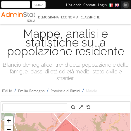
L'azienda
Contatti
Login
DEMOGRAFIA
ECONOMIA
CLASSIFICHE
ITALIA
Mappe, analisi e
statistiche sulla
popolazione residente
Bilancio demografico, trend della popolazione e delle
famiglie, classi di età ed età media, stato civile e
stranieri
/
/
/
ITALIA
Emilia-Romagna
Provincia di Rimini
Maiolo