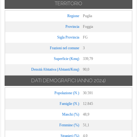
TERRITORIO
Regione
Puglia
Provincia
Foggia
Sigla Provincia
FG
Frazioni nel comune
3
Superficie (Kmq)
339,79
Densità Abitativa (Abitanti/Kmq)
90,0
DATI DEMOGRAFICI
(ANNO 2024)
Popolazione (N.)
30.591
Famiglie (N.)
12.845
Maschi (%)
48,9
Femmine (%)
51,1
Stranieri (%)
4,0