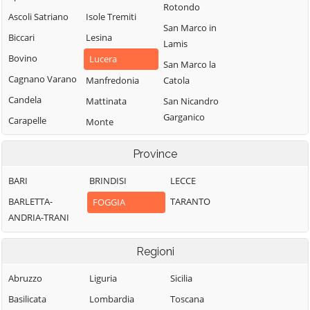
Rotondo
Ascoli Satriano
Isole Tremiti
San Marco in
Biccari
Lesina
Lamis
Bovino
Lucera
San Marco la
Cagnano Varano
Manfredonia
Catola
Candela
Mattinata
San Nicandro
Garganico
Carapelle
Monte
Sant'Angelo
San Paolo di
Carlantino
Province
Civitate
Monteleone di
Carpino
Puglia
San Severo
BARI
BRINDISI
LECCE
Casalnuovo
Motta
Sant'Agata di
Monterotaro
BARLETTA-
TARANTO
FOGGIA
Montecorvino
Puglia
ANDRIA-TRANI
Casalvecchio di
Ordona
Serracapriola
Puglia
Regioni
Orsara di Puglia
Stornara
Castelluccio dei
Sauri
Orta Nova
Stornarella
Abruzzo
Liguria
Sicilia
Castelluccio
Panni
Torremaggiore
Basilicata
Lombardia
Toscana
Valmaggiore