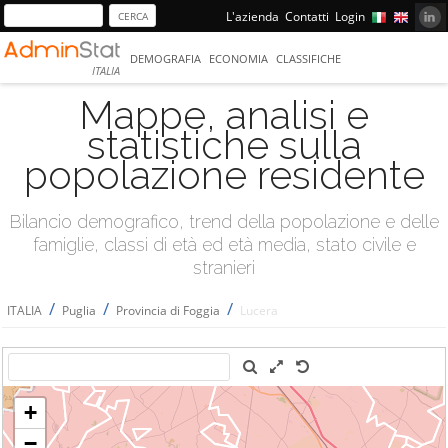
L'azienda
Contatti
Login
DEMOGRAFIA
ECONOMIA
CLASSIFICHE
ITALIA
Mappe, analisi e
statistiche sulla
popolazione residente
Bilancio demografico, trend della popolazione e delle
famiglie, classi di età ed età media, stato civile e
stranieri
/
/
/
ITALIA
Puglia
Provincia di Foggia
Lucera