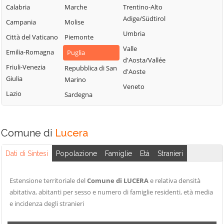
Peschici
Troia
Calabria
Marche
Trentino-Alto
Castelnuovo
Pietramontecorvino
Vico del Gargano
Adige/Südtirol
Campania
Molise
della Daunia
Poggio Imperiale
Vieste
Umbria
Città del Vaticano
Piemonte
Celenza
Rignano
Volturara Appula
Valle
Valfortore
Emilia-Romagna
Puglia
Garganico
d'Aosta/Vallée
Volturino
Celle di San Vito
Friuli-Venezia
Repubblica di San
d'Aoste
Rocchetta
Giulia
Zapponeta
Marino
Cerignola
Sant'Antonio
Veneto
Lazio
Sardegna
Chieuti
Comune di
Lucera
Dati di Sintesi
Popolazione
Famiglie
Età
Stranieri
Estensione territoriale del
Comune di LUCERA
e relativa densità
abitativa, abitanti per sesso e numero di famiglie residenti, età media
e incidenza degli stranieri