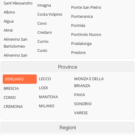
Sant'Alessandro
Imagna
Ponte San Pietro
Albino
Costa Volpino
Ponteranica
Algua
Covo
Pontida
Almè
Credaro
Pontirolo Nuovo
Almenno San
Curno
Pradalunga
Bartolomeo
Cusio
Predore
Almenno San
Dalmine
Premolo
Salvatore
Province
Dossena
Presezzo
Alzano
Endine Gaiano
Lombardo
LECCO
MONZA E DELLA
BERGAMO
Pumenengo
BRIANZA
Entratico
Ambivere
LODI
BRESCIA
Ranica
PAVIA
Fara Gera d'Adda
Antegnate
MANTOVA
COMO
Ranzanico
SONDRIO
Fara Olivana con
Arcene
MILANO
CREMONA
Riva di Solto
Sola
VARESE
Ardesio
Rogno
Filago
Arzago d'Adda
Romano di
Regioni
Fino del Monte
Lombardia
Averara