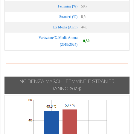
Calcinate
Suisio
Femmine (%)
50,7
Lurano
Calcio
Taleggio
Luzzana
Stranieri (%)
8,5
Calusco d'Adda
Tavernola
Madone
Età Media (Anni)
44,8
Calvenzano
Bergamasca
Mapello
Camerata
Variazione % Media Annua
Telgate
+0,50
Cornello
Martinengo
(2019/2024)
Terno d'Isola
Canonica d'Adda
Medolago
Torre Boldone
Capizzone
Mezzoldo
Torre de' Busi
Capriate San
Misano di Gera
Torre de' Roveri
Gervasio
d'Adda
INCIDENZA MASCHI, FEMMINE E STRANIERI
Torre Pallavicina
Caprino
Moio de' Calvi
(ANNO 2024)
Trescore
Bergamasco
Monasterolo del
Balneario
Caravaggio
Castello
Treviglio
Carobbio degli
Montello
Treviolo
Angeli
Morengo
Ubiale Clanezzo
Carona
Mornico al Serio