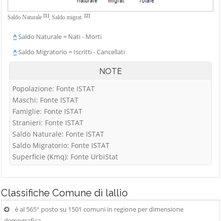
Vigolo
Palosco
Cerete
Villa d'Adda
[1]
[2]
Saldo Naturale
,
Saldo migrat.
Parre
Chignolo d'Isola
Villa d'Almè
^
Saldo Naturale = Nati - Morti
Parzanica
Chiuduno
Villa d'Ogna
^
Saldo Migratorio = Iscritti - Cancellati
Pedrengo
Cisano
Villa di Serio
Peia
Bergamasco
NOTE
Villongo
Pianico
Ciserano
Popolazione: Fonte ISTAT
Vilminore di
Piario
Cividate al Piano
Maschi: Fonte ISTAT
Scalve
Famiglie: Fonte ISTAT
Piazza Brembana
Clusone
Zandobbio
Stranieri: Fonte ISTAT
Colere
Zanica
Saldo Naturale: Fonte ISTAT
Cologno al Serio
Saldo Migratorio: Fonte ISTAT
Zogno
Superficie (Kmq): Fonte UrbiStat
Colzate
Comun Nuovo
Corna Imagna
Classifiche
Comune di lallio
Cornalba
è al 565° posto su 1501 comuni in regione per dimensione
demografica