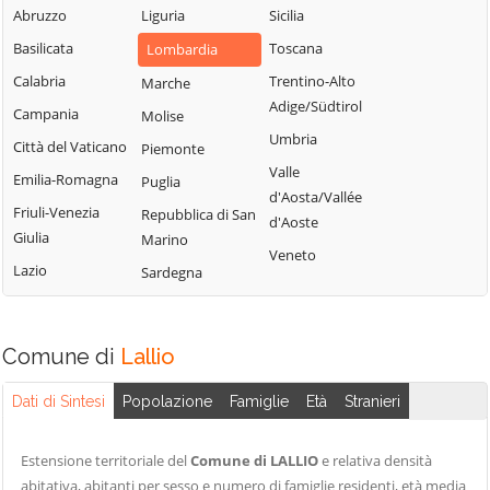
Fiorano al Serio
Abruzzo
Liguria
Sicilia
Roncobello
Aviatico
Fontanella
Basilicata
Toscana
Lombardia
Roncola
Azzano San
Fonteno
Paolo
Calabria
Trentino-Alto
Marche
Rota d'Imagna
Adige/Südtirol
Foppolo
Azzone
Campania
Molise
Rovetta
Umbria
Foresto Sparso
Bagnatica
Città del Vaticano
Piemonte
San Giovanni
Valle
Fornovo San
Bianco
Barbata
Emilia-Romagna
Puglia
d'Aosta/Vallée
Giovanni
San Paolo
Bariano
Friuli-Venezia
Repubblica di San
d'Aoste
Fuipiano Valle
d'Argon
Giulia
Marino
Barzana
Veneto
Imagna
San Pellegrino
Lazio
Sardegna
Bedulita
Gandellino
Terme
Berbenno
Gandino
Sant'Omobono
Bergamo
Terme
Comune di
Lallio
Gandosso
Berzo San Fermo
Santa Brigida
Gaverina Terme
Dati di Sintesi
Popolazione
Famiglie
Età
Stranieri
Bianzano
Sarnico
Gazzaniga
Blello
Scanzorosciate
Ghisalba
Estensione territoriale del
Comune di LALLIO
e relativa densità
Bolgare
Schilpario
abitativa, abitanti per sesso e numero di famiglie residenti, età media