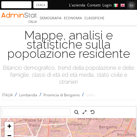
L'azienda
Contatti
Login
DEMOGRAFIA
ECONOMIA
CLASSIFICHE
ITALIA
Mappe, analisi e
statistiche sulla
popolazione residente
Bilancio demografico, trend della popolazione e delle
famiglie, classi di età ed età media, stato civile e
stranieri
/
/
/
ITALIA
Lombardia
Provincia di Bergamo
Lallio