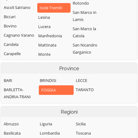
Rotondo
Ascoli Satriano
Isole Tremiti
San Marco in
Biccari
Lesina
Lamis
Bovino
Lucera
San Marco la
Cagnano Varano
Manfredonia
Catola
Candela
Mattinata
San Nicandro
Garganico
Carapelle
Monte
Sant'Angelo
San Paolo di
Carlantino
Province
Civitate
Monteleone di
Carpino
Puglia
San Severo
BARI
BRINDISI
LECCE
Casalnuovo
Motta
Sant'Agata di
Monterotaro
BARLETTA-
TARANTO
FOGGIA
Montecorvino
Puglia
ANDRIA-TRANI
Casalvecchio di
Ordona
Serracapriola
Puglia
Regioni
Orsara di Puglia
Stornara
Castelluccio dei
Sauri
Orta Nova
Stornarella
Abruzzo
Liguria
Sicilia
Castelluccio
Panni
Torremaggiore
Basilicata
Lombardia
Toscana
Valmaggiore