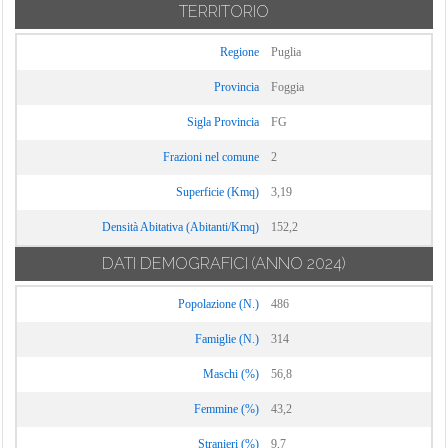
TERRITORIO
Regione
Puglia
Provincia
Foggia
Sigla Provincia
FG
Frazioni nel comune
2
Superficie (Kmq)
3,19
Densità Abitativa (Abitanti/Kmq)
152,2
DATI DEMOGRAFICI
(ANNO 2024)
Popolazione (N.)
486
Famiglie (N.)
314
Maschi (%)
56,8
Femmine (%)
43,2
Stranieri (%)
9,7