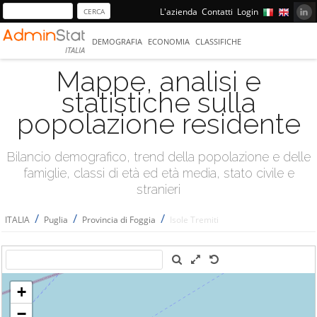
L'azienda
Contatti
Login
DEMOGRAFIA
ECONOMIA
CLASSIFICHE
ITALIA
Mappe, analisi e
statistiche sulla
popolazione residente
Bilancio demografico, trend della popolazione e delle
famiglie, classi di età ed età media, stato civile e
stranieri
/
/
/
ITALIA
Puglia
Provincia di Foggia
Isole Tremiti