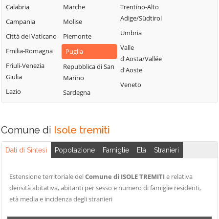
Peschici
Troia
Calabria
Marche
Trentino-Alto
Castelnuovo
Pietramontecorvino
Vico del Gargano
Adige/Südtirol
Campania
Molise
della Daunia
Poggio Imperiale
Vieste
Umbria
Città del Vaticano
Piemonte
Celenza
Rignano
Volturara Appula
Valle
Valfortore
Emilia-Romagna
Puglia
Garganico
d'Aosta/Vallée
Volturino
Celle di San Vito
Friuli-Venezia
Repubblica di San
d'Aoste
Rocchetta
Giulia
Zapponeta
Marino
Cerignola
Sant'Antonio
Veneto
Lazio
Sardegna
Chieuti
Comune di
Isole tremiti
Dati di Sintesi
Popolazione
Famiglie
Età
Stranieri
Estensione territoriale del
Comune di ISOLE TREMITI
e relativa
densità abitativa, abitanti per sesso e numero di famiglie residenti,
età media e incidenza degli stranieri