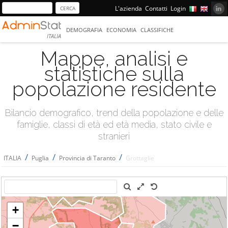
L'azienda
Contatti
Login
DEMOGRAFIA
ECONOMIA
CLASSIFICHE
ITALIA
Mappe, analisi e
statistiche sulla
popolazione residente
Bilancio demografico, trend della popolazione e delle
famiglie, classi di età ed età media, stato civile e
stranieri
/
/
/
ITALIA
Puglia
Provincia di Taranto
Grottaglie