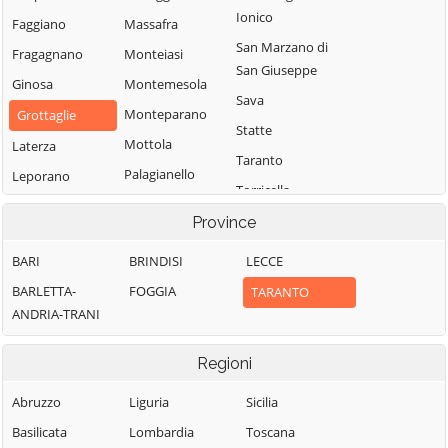
Ionico
Faggiano
Massafra
San Marzano di
Fragagnano
Monteiasi
San Giuseppe
Ginosa
Montemesola
Sava
Monteparano
Grottaglie
Statte
Mottola
Laterza
Taranto
Palagianello
Leporano
Torricella
Province
BARI
BRINDISI
LECCE
BARLETTA-
FOGGIA
TARANTO
ANDRIA-TRANI
Regioni
Abruzzo
Liguria
Sicilia
Basilicata
Lombardia
Toscana