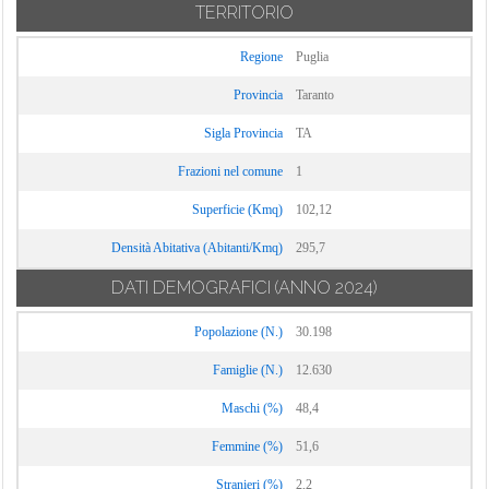
TERRITORIO
Regione
Puglia
Provincia
Taranto
Sigla Provincia
TA
Frazioni nel comune
1
Superficie (Kmq)
102,12
Densità Abitativa (Abitanti/Kmq)
295,7
DATI DEMOGRAFICI
(ANNO 2024)
Popolazione (N.)
30.198
Famiglie (N.)
12.630
Maschi (%)
48,4
Femmine (%)
51,6
Stranieri (%)
2,2