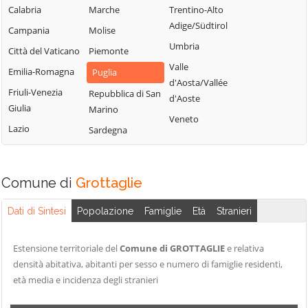
Calabria
Marche
Trentino-Alto
Adige/Südtirol
Campania
Molise
Umbria
Città del Vaticano
Piemonte
Valle
Emilia-Romagna
Puglia
d'Aosta/Vallée
Friuli-Venezia
Repubblica di San
d'Aoste
Giulia
Marino
Veneto
Lazio
Sardegna
Comune di
Grottaglie
Dati di Sintesi
Popolazione
Famiglie
Età
Stranieri
Estensione territoriale del
Comune di GROTTAGLIE
e relativa
densità abitativa, abitanti per sesso e numero di famiglie residenti,
età media e incidenza degli stranieri