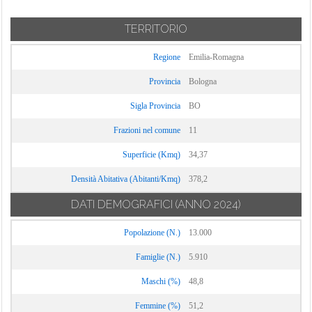
TERRITORIO
Regione
Emilia-Romagna
Provincia
Bologna
Sigla Provincia
BO
Frazioni nel comune
11
Superficie (Kmq)
34,37
Densità Abitativa (Abitanti/Kmq)
378,2
DATI DEMOGRAFICI
(ANNO 2024)
Popolazione (N.)
13.000
Famiglie (N.)
5.910
Maschi (%)
48,8
Femmine (%)
51,2