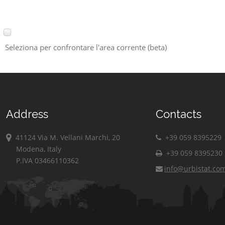
Seleziona per confrontare l'area corrente (beta)
Address
Contacts
41124 Via M. Vellani Marchi, 20
+39 059 8395229
Modena, Italy
+39 059 8395230
P.IVA 03466110362
info@urbistat.co