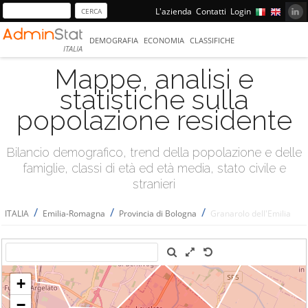
L'azienda
Contatti
Login
DEMOGRAFIA
ECONOMIA
CLASSIFICHE
ITALIA
Mappe, analisi e
statistiche sulla
popolazione residente
Bilancio demografico, trend della popolazione e delle
famiglie, classi di età ed età media, stato civile e
stranieri
/
/
/
ITALIA
Emilia-Romagna
Provincia di Bologna
Granarolo dell'Emilia