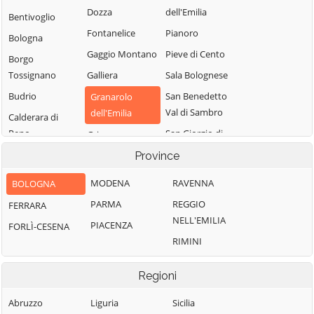
Dozza
dell'Emilia
Bentivoglio
Fontanelice
Pianoro
Bologna
Gaggio Montano
Pieve di Cento
Borgo
Tossignano
Galliera
Sala Bolognese
Budrio
San Benedetto
Granarolo
Val di Sambro
dell'Emilia
Calderara di
Reno
San Giorgio di
Grizzana
Piano
Morandi
Camugnano
Province
San Giovanni in
Imola
Casalecchio di
MODENA
RAVENNA
BOLOGNA
Persiceto
Reno
Lizzano in
PARMA
REGGIO
FERRARA
San Lazzaro di
Belvedere
Casalfiumanese
NELL'EMILIA
Savena
PIACENZA
FORLÌ-CESENA
Loiano
Castel d'Aiano
RIMINI
San Pietro in
Malalbergo
Castel del Rio
Casale
Marzabotto
Castel di Casio
Regioni
Sant'Agata
Medicina
Castel Guelfo di
Bolognese
Abruzzo
Liguria
Sicilia
Bologna