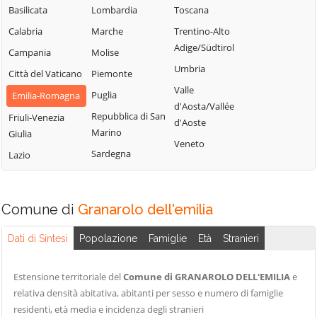
Minerbio
Sasso Marconi
Basilicata
Lombardia
Toscana
Castel Maggiore
Molinella
Valsamoggia
Calabria
Marche
Trentino-Alto
Castel San Pietro
Monghidoro
Vergato
Adige/Südtirol
Campania
Molise
Terme
Monte San Pietro
Zola Predosa
Umbria
Città del Vaticano
Piemonte
Castello d'Argile
Valle
Puglia
Emilia-Romagna
d'Aosta/Vallée
Repubblica di San
Friuli-Venezia
d'Aoste
Marino
Giulia
Veneto
Sardegna
Lazio
Comune di
Granarolo dell'emilia
Dati di Sintesi
Popolazione
Famiglie
Età
Stranieri
Estensione territoriale del
Comune di GRANAROLO DELL'EMILIA
e
relativa densità abitativa, abitanti per sesso e numero di famiglie
residenti, età media e incidenza degli stranieri