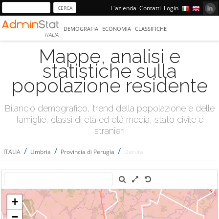
L'azienda
Contatti
Login
DEMOGRAFIA
ECONOMIA
CLASSIFICHE
ITALIA
Mappe, analisi e
statistiche sulla
popolazione residente
Bilancio demografico, trend della popolazione e delle
famiglie, classi di età ed età media, stato civile e
stranieri
/
/
/
ITALIA
Umbria
Provincia di Perugia
Deruta