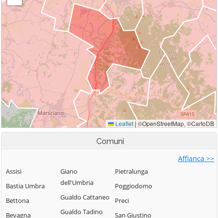
Comuni
Affianca >>
Assisi
Giano
Pietralunga
dell'Umbria
Bastia Umbra
Poggiodomo
Gualdo Cattaneo
Bettona
Preci
Gualdo Tadino
Bevagna
San Giustino