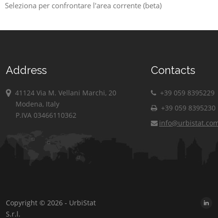
Seleziona per confrontare l'area corrente (beta)
Address
Contacts
41124 Via M. Vellani Marchi, 20
+39 059 8395229
Modena, Italy
+39 059 8395230
P.IVA 03466110362
info@urbistat.co
Copyright © 2026 - UrbiStat
S.r.l.