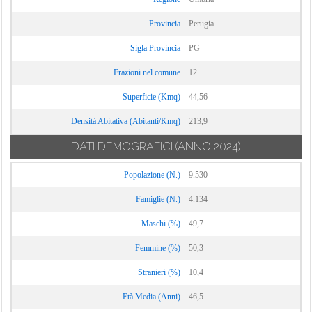
Provincia
Perugia
Sigla Provincia
PG
Frazioni nel comune
12
Superficie (Kmq)
44,56
Densità Abitativa (Abitanti/Kmq)
213,9
DATI DEMOGRAFICI
(ANNO 2024)
Popolazione (N.)
9.530
Famiglie (N.)
4.134
Maschi (%)
49,7
Femmine (%)
50,3
Stranieri (%)
10,4
Età Media (Anni)
46,5