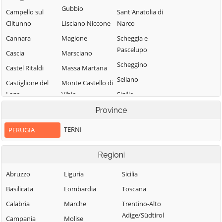
Gubbio
Campello sul
Sant'Anatolia di
Clitunno
Lisciano Niccone
Narco
Cannara
Magione
Scheggia e
Pascelupo
Cascia
Marsciano
Scheggino
Castel Ritaldi
Massa Martana
Sellano
Castiglione del
Monte Castello di
Lago
Vibio
Sigillo
Cerreto di
Monte Santa
Spello
Province
Spoleto
Maria Tiberina
Spoleto
TERNI
PERUGIA
Citerna
Montefalco
Todi
Città della Pieve
Monteleone di
Torgiano
Regioni
Spoleto
Città di Castello
Trevi
Abruzzo
Liguria
Sicilia
Montone
Collazzone
Tuoro sul
Basilicata
Lombardia
Toscana
Nocera Umbra
Corciano
Trasimeno
Calabria
Marche
Trentino-Alto
Norcia
Costacciaro
Umbertide
Adige/Südtirol
Campania
Molise
Paciano