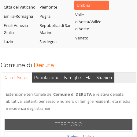
Valfabbrica
Deruta
Umbria
Città del Vaticano
Piemonte
Panicale
Vallo di Nera
Foligno
Valle
Emilia-Romagna
Puglia
Passignano sul
Valtopina
Fossato di Vico
d'Aosta/Vallée
Trasimeno
Friuli-Venezia
Repubblica di San
d'Aoste
Fratta Todina
Giulia
Marino
Perugia
Veneto
Lazio
Sardegna
Piegaro
Comune di
Deruta
Dati di Sintesi
Popolazione
Famiglie
Età
Stranieri
Estensione territoriale del
Comune di DERUTA
e relativa densità
abitativa, abitanti per sesso e numero di famiglie residenti, età media
e incidenza degli stranieri
TERRITORIO
Regione
Umbria