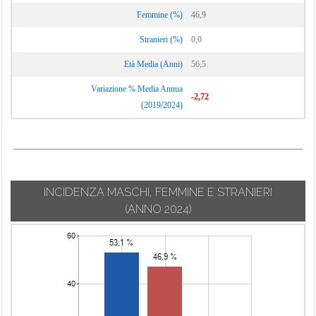
Calcinate
Suisio
Femmine (%)
46,9
Lurano
Calcio
Taleggio
Luzzana
Stranieri (%)
0,0
Calusco d'Adda
Tavernola
Madone
Età Media (Anni)
56,5
Calvenzano
Bergamasca
Mapello
Camerata
Variazione % Media Annua
Telgate
-2,72
Cornello
Martinengo
(2019/2024)
Terno d'Isola
Canonica d'Adda
Medolago
Torre Boldone
Capizzone
Mezzoldo
Torre de' Busi
Capriate San
Misano di Gera
Torre de' Roveri
Gervasio
d'Adda
INCIDENZA MASCHI, FEMMINE E STRANIERI
Torre Pallavicina
Caprino
Moio de' Calvi
(ANNO 2024)
Trescore
Bergamasco
Monasterolo del
Balneario
Caravaggio
Castello
Treviglio
Carobbio degli
Montello
Treviolo
Angeli
Morengo
Ubiale Clanezzo
Carona
Mornico al Serio