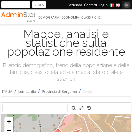
L'azienda
Contatti
Login
DEMOGRAFIA
ECONOMIA
CLASSIFICHE
ITALIA
Mappe, analisi e
statistiche sulla
popolazione residente
Bilancio demografico, trend della popolazione e delle
famiglie, classi di età ed età media, stato civile e
stranieri
/
/
/
ITALIA
Lombardia
Provincia di Bergamo
Cusio