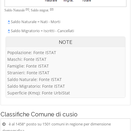
Vigolo
Palosco
Cerete
Villa d'Adda
[1]
[2]
Saldo Naturale
,
Saldo migrat.
Parre
Chignolo d'Isola
Villa d'Almè
^
Saldo Naturale = Nati - Morti
Parzanica
Chiuduno
Villa d'Ogna
^
Saldo Migratorio = Iscritti - Cancellati
Pedrengo
Cisano
Villa di Serio
Peia
Bergamasco
NOTE
Villongo
Pianico
Ciserano
Popolazione: Fonte ISTAT
Vilminore di
Piario
Cividate al Piano
Maschi: Fonte ISTAT
Scalve
Famiglie: Fonte ISTAT
Piazza Brembana
Clusone
Zandobbio
Stranieri: Fonte ISTAT
Colere
Zanica
Saldo Naturale: Fonte ISTAT
Cologno al Serio
Saldo Migratorio: Fonte ISTAT
Zogno
Superficie (Kmq): Fonte UrbiStat
Colzate
Comun Nuovo
Corna Imagna
Classifiche
Comune di cusio
Cornalba
è al 1458° posto su 1501 comuni in regione per dimensione
demografica