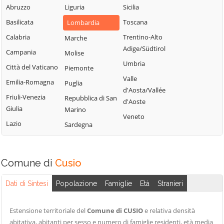
Abruzzo
Fiorano al Serio
Liguria
Sicilia
Roncobello
Aviatico
Basilicata
Fontanella
Toscana
Lombardia
Roncola
Azzano San
Paolo
Calabria
Fonteno
Trentino-Alto
Marche
Rota d'Imagna
Adige/Südtirol
Azzone
Campania
Foppolo
Molise
Rovetta
Umbria
Bagnatica
Città del Vaticano
Foresto Sparso
Piemonte
San Giovanni
Valle
Bianco
Barbata
Emilia-Romagna
Fornovo San
Puglia
d'Aosta/Vallée
Giovanni
San Paolo
Bariano
Friuli-Venezia
Repubblica di San
d'Aoste
d'Argon
Giulia
Fuipiano Valle
Marino
Barzana
Veneto
Imagna
San Pellegrino
Lazio
Sardegna
Bedulita
Terme
Gandellino
Berbenno
Sant'Omobono
Gandino
Bergamo
Terme
Comune di
Cusio
Gandosso
Berzo San Fermo
Santa Brigida
Gaverina Terme
Dati di Sintesi
Popolazione
Famiglie
Età
Stranieri
Bianzano
Sarnico
Gazzaniga
Blello
Scanzorosciate
Ghisalba
Estensione territoriale del
Comune di CUSIO
e relativa densità
Bolgare
Schilpario
abitativa, abitanti per sesso e numero di famiglie residenti, età media