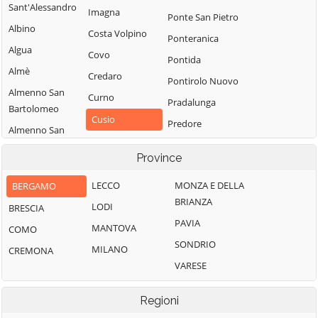
Sant'Alessandro
Imagna
Ponte San Pietro
Albino
Costa Volpino
Ponteranica
Algua
Covo
Pontida
Almè
Credaro
Pontirolo Nuovo
Almenno San
Curno
Pradalunga
Bartolomeo
Cusio
Predore
Almenno San
Dalmine
Premolo
Salvatore
Province
Dossena
Presezzo
Alzano
Lombardo
Endine Gaiano
LECCO
MONZA E DELLA
BERGAMO
Pumenengo
BRIANZA
Ambivere
Entratico
LODI
BRESCIA
Ranica
PAVIA
Antegnate
Fara Gera d'Adda
MANTOVA
COMO
Ranzanico
SONDRIO
Arcene
Fara Olivana con
MILANO
CREMONA
Riva di Solto
Sola
VARESE
Ardesio
Rogno
Filago
Arzago d'Adda
Romano di
Regioni
Fino del Monte
Lombardia
Averara