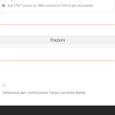
è al 1757° posto su 7895 comuni in ITALIA per età media
Frazioni
Seleziona per confrontare l'area corrente (beta)