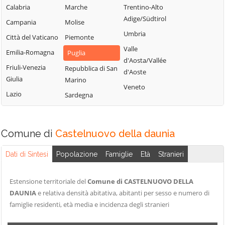
Peschici
Troia
Calabria
Marche
Trentino-Alto
Castelnuovo
Pietramontecorvino
Vico del Gargano
Adige/Südtirol
Campania
Molise
della Daunia
Poggio Imperiale
Vieste
Umbria
Città del Vaticano
Piemonte
Celenza
Rignano
Volturara Appula
Valle
Emilia-Romagna
Puglia
Valfortore
Garganico
d'Aosta/Vallée
Volturino
Friuli-Venezia
Celle di San Vito
Repubblica di San
d'Aoste
Rocchetta
Giulia
Zapponeta
Marino
Cerignola
Sant'Antonio
Veneto
Lazio
Sardegna
Chieuti
Comune di
Castelnuovo della daunia
Dati di Sintesi
Popolazione
Famiglie
Età
Stranieri
Estensione territoriale del
Comune di CASTELNUOVO DELLA
DAUNIA
e relativa densità abitativa, abitanti per sesso e numero di
famiglie residenti, età media e incidenza degli stranieri