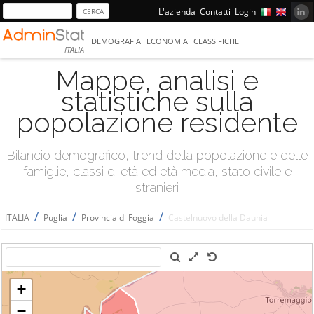
L'azienda
Contatti
Login
DEMOGRAFIA
ECONOMIA
CLASSIFICHE
ITALIA
Mappe, analisi e
statistiche sulla
popolazione residente
Bilancio demografico, trend della popolazione e delle
famiglie, classi di età ed età media, stato civile e
stranieri
/
/
/
ITALIA
Puglia
Provincia di Foggia
Castelnuovo della Daunia