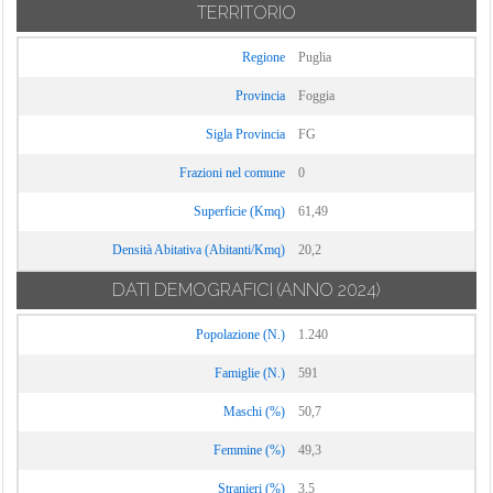
TERRITORIO
Regione
Puglia
Provincia
Foggia
Sigla Provincia
FG
Frazioni nel comune
0
Superficie (Kmq)
61,49
Densità Abitativa (Abitanti/Kmq)
20,2
DATI DEMOGRAFICI
(ANNO 2024)
Popolazione (N.)
1.240
Famiglie (N.)
591
Maschi (%)
50,7
Femmine (%)
49,3
Stranieri (%)
3,5