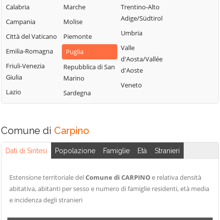
Valmaggiore
Peschici
Troia
Calabria
Marche
Trentino-Alto
Castelnuovo
Pietramontecorvino
Vico del Gargano
Adige/Südtirol
Campania
Molise
della Daunia
Poggio Imperiale
Vieste
Umbria
Città del Vaticano
Piemonte
Celenza
Rignano
Volturara Appula
Valle
Emilia-Romagna
Puglia
Valfortore
Garganico
d'Aosta/Vallée
Volturino
Friuli-Venezia
Celle di San Vito
Repubblica di San
d'Aoste
Rocchetta
Giulia
Zapponeta
Marino
Cerignola
Sant'Antonio
Veneto
Lazio
Sardegna
Chieuti
Comune di
Carpino
Dati di Sintesi
Popolazione
Famiglie
Età
Stranieri
Estensione territoriale del
Comune di CARPINO
e relativa densità
abitativa, abitanti per sesso e numero di famiglie residenti, età media
e incidenza degli stranieri