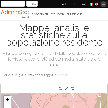
L'azienda
Contatti
Login
DEMOGRAFIA
ECONOMIA
CLASSIFICHE
ITALIA
Mappe, analisi e
statistiche sulla
popolazione residente
Bilancio demografico, trend della popolazione e delle
famiglie, classi di età ed età media, stato civile e
stranieri
/
/
/
ITALIA
Puglia
Provincia di Foggia
Carpino