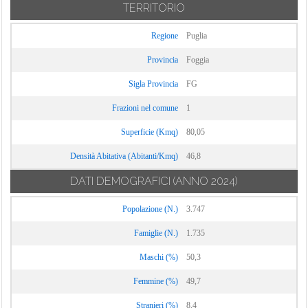
TERRITORIO
Regione
Puglia
Provincia
Foggia
Sigla Provincia
FG
Frazioni nel comune
1
Superficie (Kmq)
80,05
Densità Abitativa (Abitanti/Kmq)
46,8
DATI DEMOGRAFICI
(ANNO 2024)
Popolazione (N.)
3.747
Famiglie (N.)
1.735
Maschi (%)
50,3
Femmine (%)
49,7
Stranieri (%)
8,4