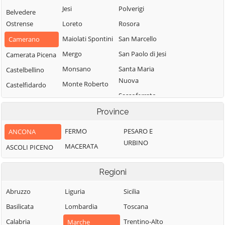
Jesi
Polverigi
Belvedere
Ostrense
Loreto
Rosora
Maiolati Spontini
San Marcello
Camerano
Mergo
San Paolo di Jesi
Camerata Picena
Monsano
Santa Maria
Castelbellino
Nuova
Monte Roberto
Castelfidardo
Sassoferrato
Monte San Vito
Castelleone di
Senigallia
Suasa
Province
Montecarotto
Serra de' Conti
Castelplanio
Montemarciano
FERMO
PESARO E
ANCONA
Serra San Quirico
Cerreto d'Esi
URBINO
Morro d'Alba
MACERATA
ASCOLI PICENO
Sirolo
Chiaravalle
Numana
Staffolo
Corinaldo
Regioni
Offagna
Trecastelli
Cupramontana
Osimo
Abruzzo
Liguria
Sicilia
Fabriano
Basilicata
Lombardia
Toscana
Calabria
Trentino-Alto
Marche