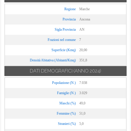
Regione
Marche
Provincia
Ancona
Sigla Provincia
AN
Frazioni nel comune
7
Superficie (Kmq)
20,00
Densità Abitativa (Abitanti/Kmq)
351,8
DATI DEMOGRAFICI
(ANNO 2024)
Popolazione (N.)
7.038
Famiglie (N.)
3.029
Maschi (%)
49,0
Femmine (%)
51,0
Stranieri (%)
5,0