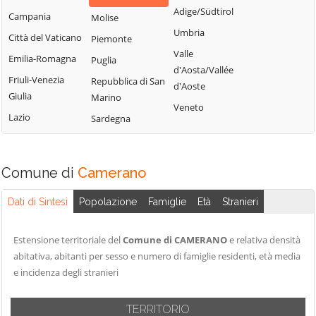
Adige/Südtirol
Campania
Molise
Umbria
Città del Vaticano
Piemonte
Valle
Emilia-Romagna
Puglia
d'Aosta/Vallée
Friuli-Venezia
Repubblica di San
d'Aoste
Giulia
Marino
Veneto
Lazio
Sardegna
Comune di
Camerano
Dati di Sintesi
Popolazione
Famiglie
Età
Stranieri
Estensione territoriale del
Comune di CAMERANO
e relativa densità
abitativa, abitanti per sesso e numero di famiglie residenti, età media
e incidenza degli stranieri
TERRITORIO