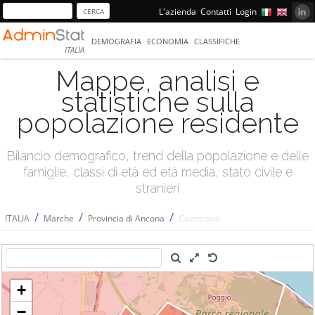
L'azienda
Contatti
Login
DEMOGRAFIA
ECONOMIA
CLASSIFICHE
ITALIA
Mappe, analisi e
statistiche sulla
popolazione residente
Bilancio demografico, trend della popolazione e delle
famiglie, classi di età ed età media, stato civile e
stranieri
/
/
/
ITALIA
Marche
Provincia di Ancona
Camerano