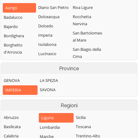
Diano San Pietro
Riva Ligure
Aurigo
Dolceacqua
Rocchetta
Badalucco
Nervina
Dolcedo
Bajardo
San Bartolomeo
Imperia
Bordighera
al Mare
Isolabona
Borghetto
San Biagio della
d'Arroscia
Lucinasco
Cima
Borgomaro
Mendatica
San Lorenzo al
Province
Camporosso
Molini di Triora
Mare
Caravonica
GENOVA
LA SPEZIA
Montalto
Sanremo
Carpasio
Castel Vittorio
SAVONA
IMPERIA
Santo Stefano al
Montegrosso
Castellaro
Mare
Pian Latte
Regioni
Ceriana
Seborga
Olivetta San
Cervo
Soldano
Abruzzo
Sicilia
Liguria
Michele
Cesio
Taggia
Basilicata
Toscana
Lombardia
Ospedaletti
Chiusanico
Terzorio
Calabria
Trentino-Alto
Marche