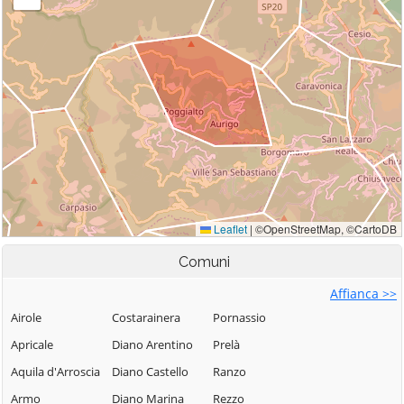
Comuni
Affianca >>
Airole
Costarainera
Pornassio
Apricale
Diano Arentino
Prelà
Aquila d'Arroscia
Diano Castello
Ranzo
Armo
Diano Marina
Rezzo