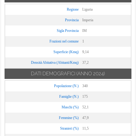
Regione
Liguria
Provincia
Imperia
Sigla Provincia
IM
Frazioni nel comune
1
Superficie (Kmq)
9,14
Densità Abitativa (Abitanti/Kmq)
37,2
DATI DEMOGRAFICI
(ANNO 2024)
Popolazione (N.)
340
Famiglie (N.)
175
Maschi (%)
52,1
Femmine (%)
47,9
Stranieri (%)
11,5