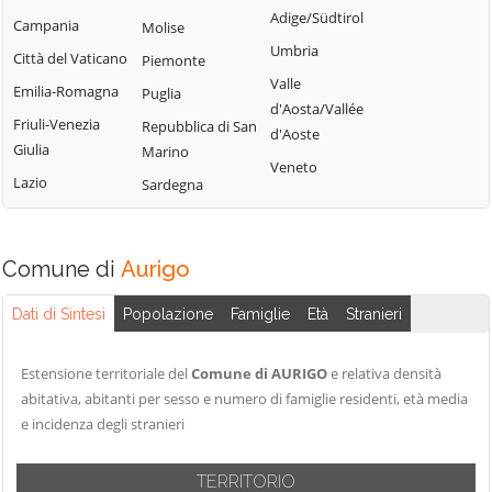
Perinaldo
Adige/Südtirol
Chiusavecchia
Triora
Campania
Molise
Pietrabruna
Umbria
Cipressa
Vallebona
Città del Vaticano
Piemonte
Pieve di Teco
Valle
Civezza
Vallecrosia
Emilia-Romagna
Puglia
Pigna
d'Aosta/Vallée
Cosio d'Arroscia
Vasia
Friuli-Venezia
Repubblica di San
d'Aoste
Pompeiana
Giulia
Marino
Ventimiglia
Veneto
Pontedassio
Lazio
Sardegna
Vessalico
Villa Faraldi
Comune di
Aurigo
Dati di Sintesi
Popolazione
Famiglie
Età
Stranieri
Estensione territoriale del
Comune di AURIGO
e relativa densità
abitativa, abitanti per sesso e numero di famiglie residenti, età media
e incidenza degli stranieri
TERRITORIO