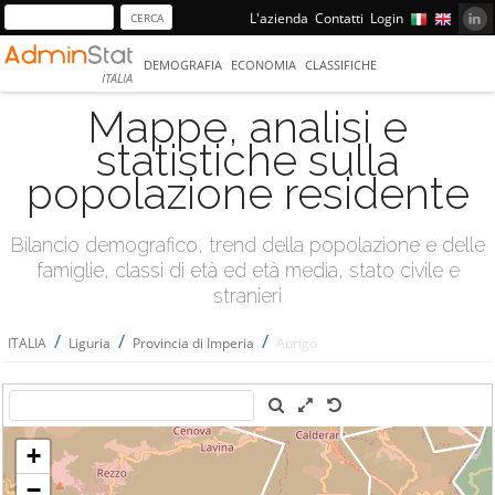
L'azienda
Contatti
Login
DEMOGRAFIA
ECONOMIA
CLASSIFICHE
ITALIA
Mappe, analisi e
statistiche sulla
popolazione residente
Bilancio demografico, trend della popolazione e delle
famiglie, classi di età ed età media, stato civile e
stranieri
/
/
/
ITALIA
Liguria
Provincia di Imperia
Aurigo