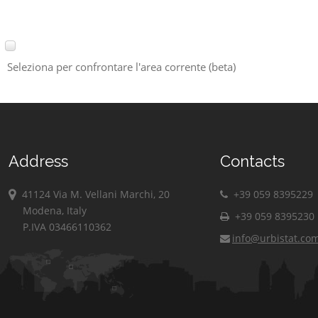
Seleziona per confrontare l'area corrente (beta)
Address
Contacts
41124 Via M. Vellani Marchi, 20
+39 059 8395229
Modena, Italy
+39 059 8395230
P.IVA 03466110362
info@urbistat.co