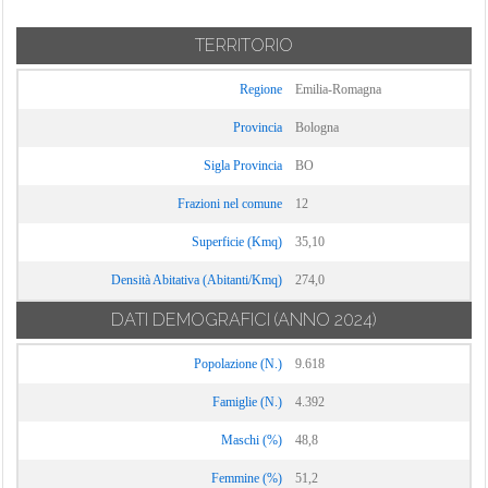
TERRITORIO
Regione
Emilia-Romagna
Provincia
Bologna
Sigla Provincia
BO
Frazioni nel comune
12
Superficie (Kmq)
35,10
Densità Abitativa (Abitanti/Kmq)
274,0
DATI DEMOGRAFICI
(ANNO 2024)
Popolazione (N.)
9.618
Famiglie (N.)
4.392
Maschi (%)
48,8
Femmine (%)
51,2