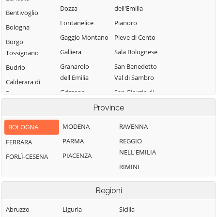
Dozza
dell'Emilia
Bentivoglio
Fontanelice
Pianoro
Bologna
Gaggio Montano
Pieve di Cento
Borgo
Galliera
Sala Bolognese
Tossignano
Granarolo
San Benedetto
Budrio
dell'Emilia
Val di Sambro
Calderara di
Grizzana
San Giorgio di
Reno
Morandi
Piano
Camugnano
Province
Imola
San Giovanni in
Casalecchio di
MODENA
RAVENNA
BOLOGNA
Persiceto
Lizzano in
Reno
PARMA
REGGIO
FERRARA
Belvedere
San Lazzaro di
Casalfiumanese
NELL'EMILIA
Savena
PIACENZA
FORLÌ-CESENA
Loiano
Castel d'Aiano
RIMINI
San Pietro in
Malalbergo
Castel del Rio
Casale
Marzabotto
Regioni
Castel di Casio
Sant'Agata
Medicina
Castel Guelfo di
Bolognese
Abruzzo
Liguria
Sicilia
Minerbio