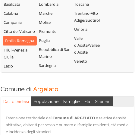
Bologna
Sasso Marconi
Basilicata
Lombardia
Toscana
Molinella
Castel Maggiore
Valsamoggia
Calabria
Marche
Trentino-Alto
Monghidoro
Castel San Pietro
Vergato
Adige/Südtirol
Campania
Molise
Terme
Monte San Pietro
Zola Predosa
Umbria
Città del Vaticano
Piemonte
Castello d'Argile
Valle
Puglia
Emilia-Romagna
d'Aosta/Vallée
Repubblica di San
Friuli-Venezia
d'Aoste
Marino
Giulia
Veneto
Sardegna
Lazio
Comune di
Argelato
Dati di Sintesi
Popolazione
Famiglie
Età
Stranieri
Estensione territoriale del
Comune di ARGELATO
e relativa densità
abitativa, abitanti per sesso e numero di famiglie residenti, età media
e incidenza degli stranieri