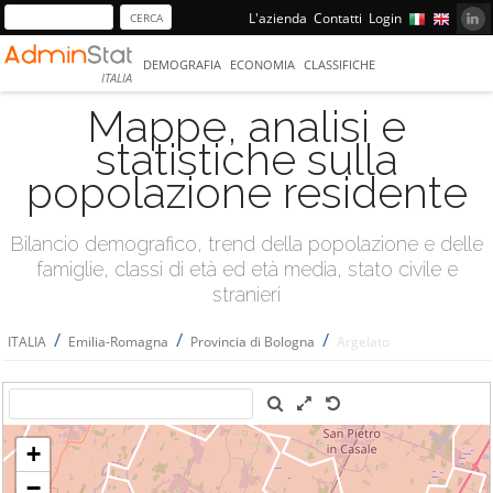
L'azienda
Contatti
Login
DEMOGRAFIA
ECONOMIA
CLASSIFICHE
ITALIA
Mappe, analisi e
statistiche sulla
popolazione residente
Bilancio demografico, trend della popolazione e delle
famiglie, classi di età ed età media, stato civile e
stranieri
/
/
/
ITALIA
Emilia-Romagna
Provincia di Bologna
Argelato