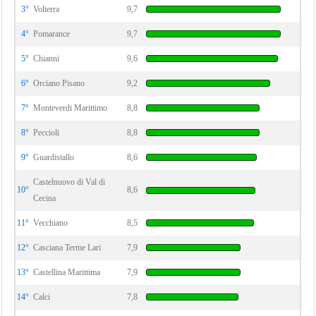
3°
Volterra
9,7
4°
Pomarance
9,7
5°
Chianni
9,6
6°
Orciano Pisano
9,2
7°
Monteverdi Marittimo
8,8
8°
Peccioli
8,8
9°
Guardistallo
8,6
Castelnuovo di Val di
10°
8,6
Cecina
11°
Vecchiano
8,5
12°
Casciana Terme Lari
7,9
13°
Castellina Marittima
7,9
14°
Calci
7,8