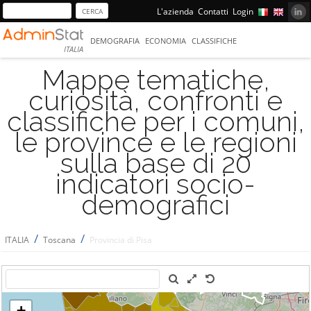
L'azienda
Contatti
Login
DEMOGRAFIA
ECONOMIA
CLASSIFICHE
ITALIA
Mappe tematiche,
curiosità, confronti e
classifiche per i comuni,
le province e le regioni
sulla base di 20
indicatori socio-
demografici
/
/
ITALIA
Toscana
Provincia di Pisa