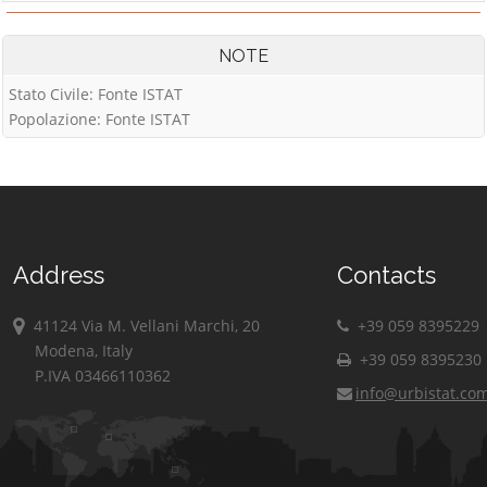
NOTE
Stato Civile: Fonte ISTAT
Popolazione: Fonte ISTAT
Address
Contacts
41124 Via M. Vellani Marchi, 20
+39 059 8395229
Modena, Italy
+39 059 8395230
P.IVA 03466110362
info@urbistat.co