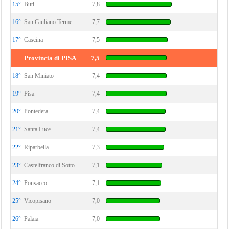
15°
Buti
7,8
16°
San Giuliano Terme
7,7
17°
Cascina
7,5
Provincia di PISA
7,5
18°
San Miniato
7,4
19°
Pisa
7,4
20°
Pontedera
7,4
21°
Santa Luce
7,4
22°
Riparbella
7,3
23°
Castelfranco di Sotto
7,1
24°
Ponsacco
7,1
25°
Vicopisano
7,0
26°
Palaia
7,0