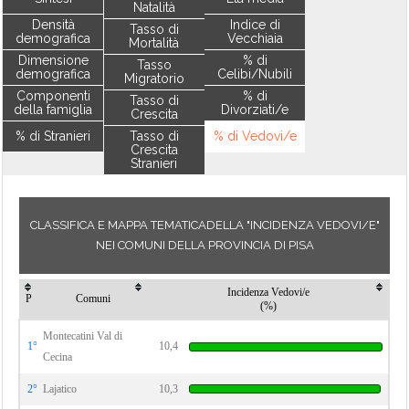
Natalità
Densità
Indice di
Tasso di
demografica
Vecchiaia
Mortalità
Dimensione
% di
Tasso
demografica
Celibi/Nubili
Migratorio
Componenti
% di
Tasso di
della famiglia
Divorziati/e
Crescita
% di Stranieri
Tasso di
% di Vedovi/e
Crescita
Stranieri
CLASSIFICA E MAPPA TEMATICADELLA "INCIDENZA VEDOVI/E"
NEI COMUNI DELLA PROVINCIA DI PISA
Incidenza Vedovi/e
P
Comuni
(%)
Montecatini Val di
1°
10,4
Cecina
2°
Lajatico
10,3