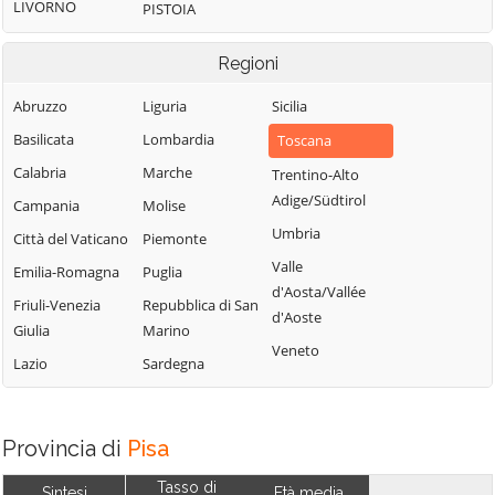
LIVORNO
PISTOIA
Regioni
Abruzzo
Liguria
Sicilia
Basilicata
Lombardia
Toscana
Calabria
Marche
Trentino-Alto
Adige/Südtirol
Campania
Molise
Umbria
Città del Vaticano
Piemonte
Valle
Emilia-Romagna
Puglia
d'Aosta/Vallée
Friuli-Venezia
Repubblica di San
d'Aoste
Giulia
Marino
Veneto
Lazio
Sardegna
Provincia di
Pisa
Tasso di
Sintesi
Età media