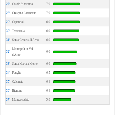
27°
Casale Marittimo
7,0
28°
Crespina Lorenzana
7,0
29°
Capannoli
6,9
30°
Terricciola
6,9
31°
Santa Croce sull'Arno
6,9
Montopoli in Val
32°
6,6
d'Arno
33°
Santa Maria a Monte
6,6
34°
Fauglia
6,5
35°
Calcinaia
6,4
36°
Bientina
6,4
37°
Montescudaio
5,9