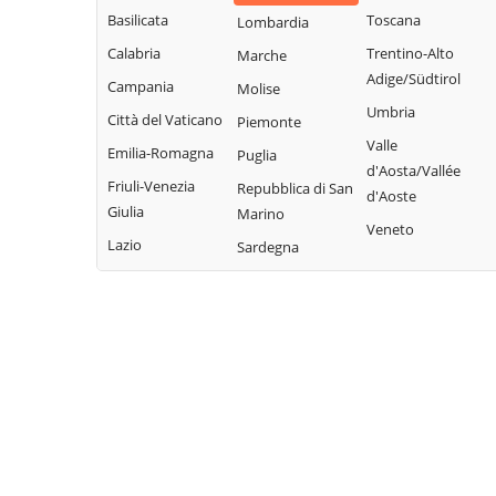
Basilicata
Toscana
Lombardia
Calabria
Trentino-Alto
Marche
Adige/Südtirol
Campania
Molise
Umbria
Città del Vaticano
Piemonte
Valle
Emilia-Romagna
Puglia
d'Aosta/Vallée
Friuli-Venezia
Repubblica di San
d'Aoste
Giulia
Marino
Veneto
Lazio
Sardegna