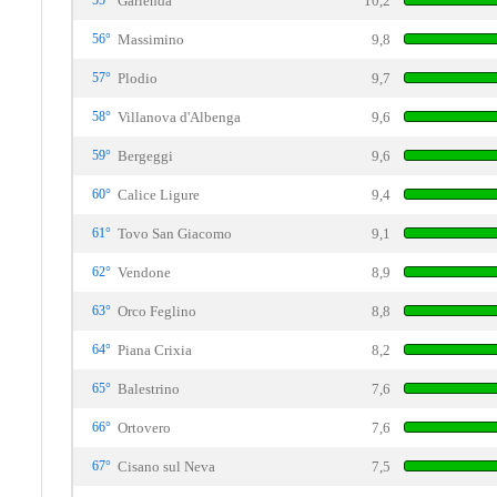
55°
Garlenda
10,2
56°
Massimino
9,8
57°
Plodio
9,7
58°
Villanova d'Albenga
9,6
59°
Bergeggi
9,6
60°
Calice Ligure
9,4
61°
Tovo San Giacomo
9,1
62°
Vendone
8,9
63°
Orco Feglino
8,8
64°
Piana Crixia
8,2
65°
Balestrino
7,6
66°
Ortovero
7,6
67°
Cisano sul Neva
7,5