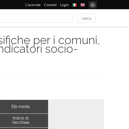
L'azienda
Contatti
Login
ifiche per i comuni,
indicatori socio-
Età media
Indice di
Vecchiaia