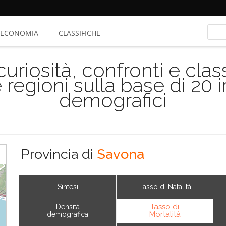
ECONOMIA
CLASSIFICHE
riosità, confronti e class
 regioni sulla base di 20 
demografici
Provincia di
Savona
Sintesi
Tasso di Natalità
Tasso di
Densità
Mortalità
demografica