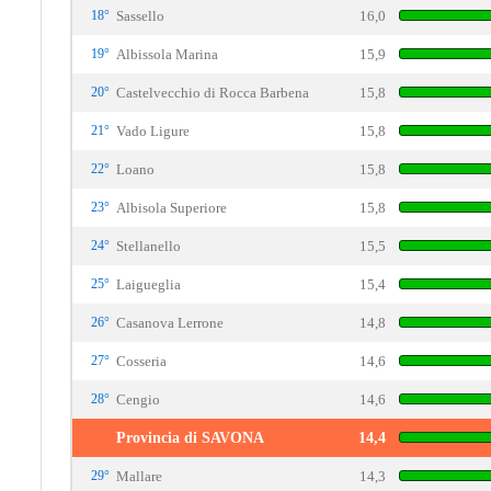
18°
Sassello
16,0
19°
Albissola Marina
15,9
20°
Castelvecchio di Rocca Barbena
15,8
21°
Vado Ligure
15,8
22°
Loano
15,8
23°
Albisola Superiore
15,8
24°
Stellanello
15,5
25°
Laigueglia
15,4
26°
Casanova Lerrone
14,8
27°
Cosseria
14,6
28°
Cengio
14,6
Provincia di SAVONA
14,4
29°
Mallare
14,3