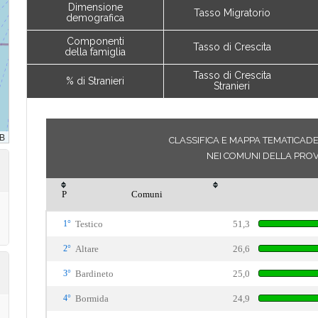
Dimensione
Tasso Migratorio
demografica
Componenti
Tasso di Crescita
della famiglia
Tasso di Crescita
% di Stranieri
Stranieri
CLASSIFICA E MAPPA TEMATICADEL
NEI COMUNI DELLA PROV
P
Comuni
1°
Testico
51,3
2°
Altare
26,6
3°
Bardineto
25,0
4°
Bormida
24,9