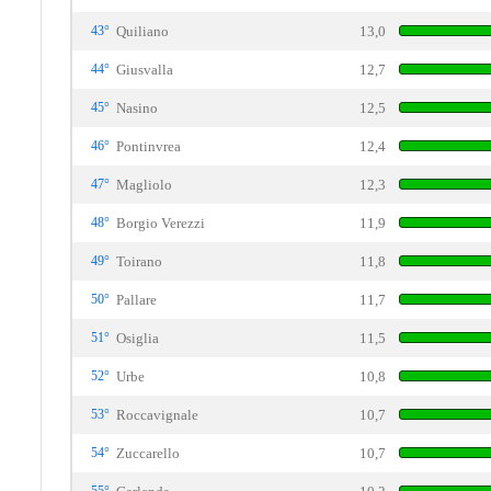
43°
Quiliano
13,0
44°
Giusvalla
12,7
45°
Nasino
12,5
46°
Pontinvrea
12,4
47°
Magliolo
12,3
48°
Borgio Verezzi
11,9
49°
Toirano
11,8
50°
Pallare
11,7
51°
Osiglia
11,5
52°
Urbe
10,8
53°
Roccavignale
10,7
54°
Zuccarello
10,7