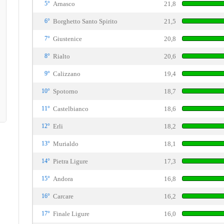
5°
Arnasco
21,8
6°
Borghetto Santo Spirito
21,5
7°
Giustenice
20,8
8°
Rialto
20,6
9°
Calizzano
19,4
10°
Spotorno
18,7
11°
Castelbianco
18,6
12°
Erli
18,2
13°
Murialdo
18,1
14°
Pietra Ligure
17,3
15°
Andora
16,8
16°
Carcare
16,2
17°
Finale Ligure
16,0