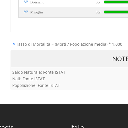
68°
Boissano
6,7
69°
Mioglia
5,9
^
Tasso di Mortalità = (Morti / Popolazione media) * 1.000
NOT
Saldo Naturale: Fonte ISTAT
Nati: Fonte ISTAT
Popolazione: Fonte ISTAT
tacts
Italia