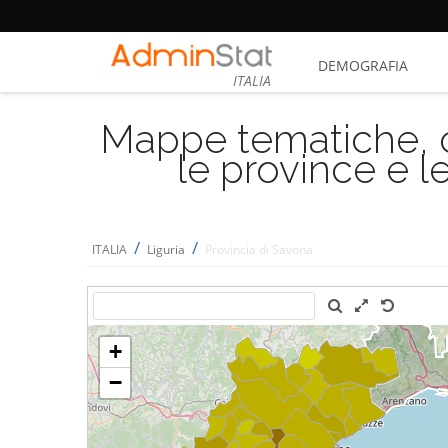
DEMOGRAFIA
ITALIA
Mappe tematiche, cu
le province e le
/
/
ITALIA
Liguria
Provincia di Savona