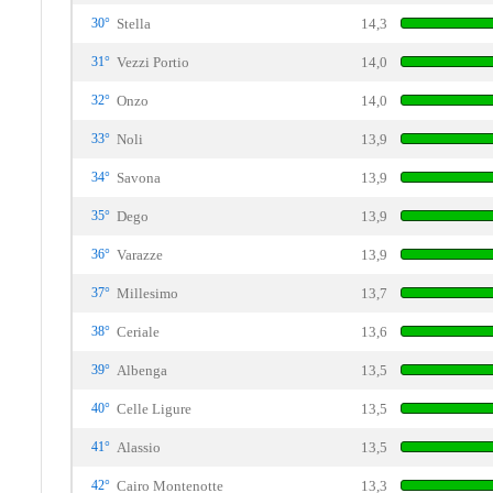
30°
Stella
14,3
31°
Vezzi Portio
14,0
32°
Onzo
14,0
33°
Noli
13,9
34°
Savona
13,9
35°
Dego
13,9
36°
Varazze
13,9
37°
Millesimo
13,7
38°
Ceriale
13,6
39°
Albenga
13,5
40°
Celle Ligure
13,5
41°
Alassio
13,5
42°
Cairo Montenotte
13,3