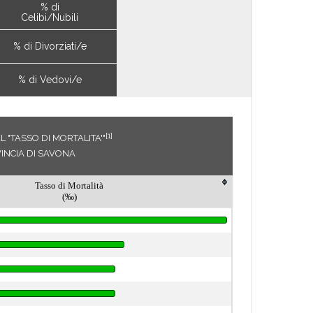
% di
Celibi/Nubili
% di Divorziati/e
% di Vedovi/e
[1]
 "TASSO DI MORTALITA'"
INCIA DI SAVONA
Tasso di Mortalità
(‰)