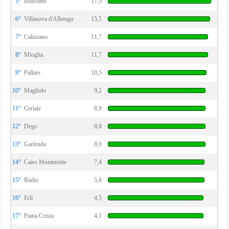
5°
Boissano
17,5
6°
Villanova d'Albenga
15,5
7°
Calizzano
11,7
8°
Mioglia
11,7
9°
Pallare
10,5
10°
Magliolo
9,2
11°
Ceriale
8,9
12°
Dego
8,8
13°
Garlenda
8,0
14°
Cairo Montenotte
7,4
15°
Rialto
5,6
16°
Erli
4,5
17°
Piana Crixia
4,1