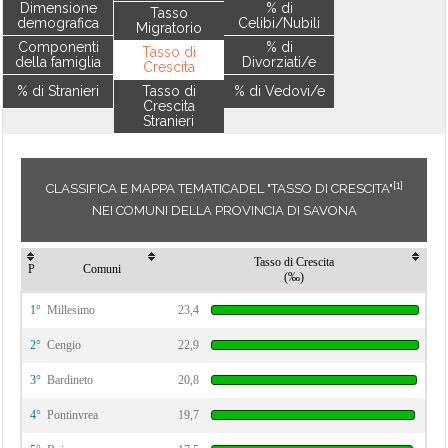
Dimensione
% di
Tasso
demografica
Celibi/Nubili
Migratorio
Componenti
% di
Tasso di
della famiglia
Divorziati/e
Crescita
% di Stranieri
Tasso di
% di Vedovi/e
Crescita
Stranieri
[1]
CLASSIFICA E MAPPA TEMATICADEL "TASSO DI CRESCITA"
NEI COMUNI DELLA PROVINCIA DI SAVONA
Tasso di Crescita
P
Comuni
(‰)
1°
Millesimo
23,4
2°
Cengio
22,9
3°
Bardineto
20,8
4°
Pontinvrea
19,7