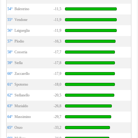
54°
Balestrino
-11,5
55°
Vendone
-11,9
56°
Laigueglia
-11,9
57°
Plodio
-16,3
58°
Cosseria
-17,7
59°
Stella
-17,8
60°
Zuccarello
-17,9
61°
Spotorno
-18,0
62°
Stellanello
-20,5
63°
Murialdo
-26,8
64°
Massimino
-29,7
65°
Onzo
-33,2