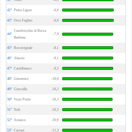
42°
Pietra Ligure
-6,6
43°
Orco Feglino
-6,6
Castelvecchio di Rocca
44°
-7,9
Barbena
45°
Roccavignale
-8,1
46°
Alassio
-9,1
47°
Castelbianco
-9,3
48°
Giustenice
-10,0
49°
Giusvalla
-10,2
50°
Vezzi Portio
-10,3
51°
Noli
-10,3
52°
Arnasco
-10,9
53°
Carcare
-11,3