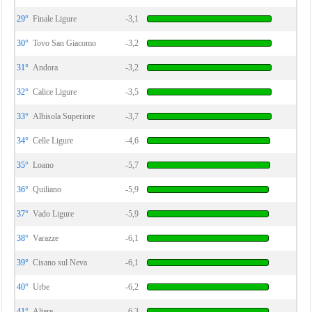
29°
Finale Ligure
-3,1
30°
Tovo San Giacomo
-3,2
31°
Andora
-3,2
32°
Calice Ligure
-3,5
33°
Albisola Superiore
-3,7
34°
Celle Ligure
-4,6
35°
Loano
-5,7
36°
Quiliano
-5,9
37°
Vado Ligure
-5,9
38°
Varazze
-6,1
39°
Cisano sul Neva
-6,1
40°
Urbe
-6,2
41°
Altare
-6,3