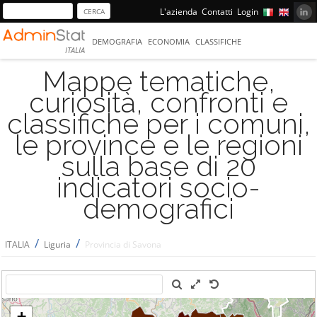
L'azienda
Contatti
Login
DEMOGRAFIA
ECONOMIA
CLASSIFICHE
ITALIA
Mappe tematiche,
curiosità, confronti e
classifiche per i comuni,
le province e le regioni
sulla base di 20
indicatori socio-
demografici
/
/
ITALIA
Liguria
Provincia di Savona