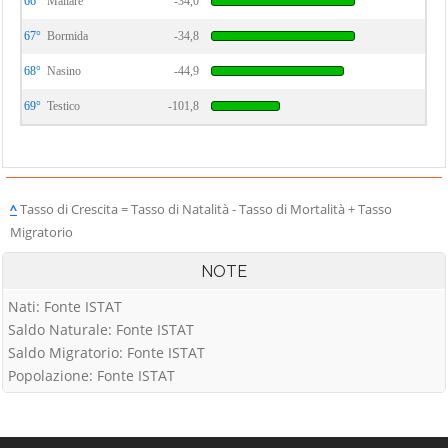
66°
Mallare
-34,0
67°
Bormida
-34,8
68°
Nasino
-44,9
69°
Testico
-101,8
^
Tasso di Crescita = Tasso di Natalità - Tasso di Mortalità + Tasso
Migratorio
NOTE
Nati: Fonte ISTAT
Saldo Naturale: Fonte ISTAT
Saldo Migratorio: Fonte ISTAT
Popolazione: Fonte ISTAT