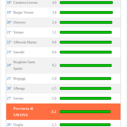
18°
Casanova Lerrone
4,0
19°
Borgio Verezzi
3,8
20°
Ortovero
2,4
21°
Toirano
1,1
22°
Albissola Marina
0,8
23°
Sassello
0,6
Borghetto Santo
24°
0,2
Spirito
25°
Bergeggi
-1,0
26°
Albenga
-1,5
27°
Savona
-1,6
Provincia di
-2,1
SAVONA
28°
Osiglia
-2,3