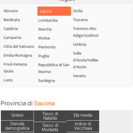
Abruzzo
Sicilia
Liguria
Basilicata
Toscana
Lombardia
Calabria
Trentino-Alto
Marche
Adige/Südtirol
Campania
Molise
Umbria
Città del Vaticano
Piemonte
Valle
Emilia-Romagna
Puglia
d'Aosta/Vallée
Friuli-Venezia
Repubblica di San
d'Aoste
Giulia
Marino
Veneto
Lazio
Sardegna
Provincia di
Savona
Tasso di
Sintesi
Età media
Natalità
Densità
Indice di
Tasso di
demografica
Vecchiaia
Mortalità