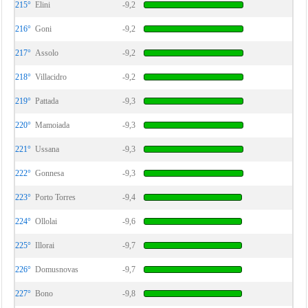
215°
Elini
-9,2
216°
Goni
-9,2
217°
Assolo
-9,2
218°
Villacidro
-9,2
219°
Pattada
-9,3
220°
Mamoiada
-9,3
221°
Ussana
-9,3
222°
Gonnesa
-9,3
223°
Porto Torres
-9,4
224°
Ollolai
-9,6
225°
Illorai
-9,7
226°
Domusnovas
-9,7
227°
Bono
-9,8