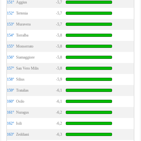
151°
Aggius
-5,7
152°
Tertenia
-5,7
153°
Muravera
-5,7
154°
Torralba
-5,8
155°
Monserrato
-5,8
156°
Siamaggiore
-5,8
157°
San Vero Milis
-5,8
158°
Silius
-5,9
159°
Tratalias
-6,1
160°
Osilo
-6,1
161°
Nuragus
-6,2
162°
Isili
-6,2
163°
Zeddiani
-6,3