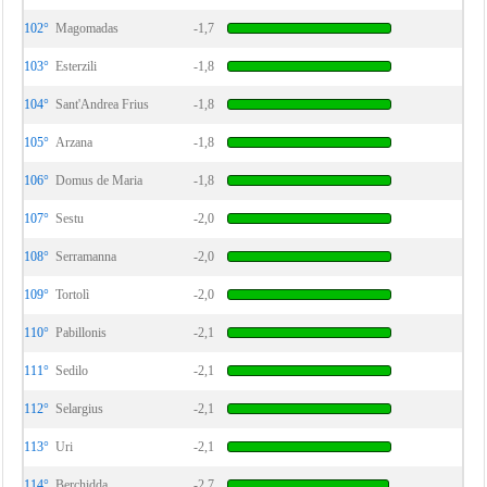
102°
Magomadas
-1,7
103°
Esterzili
-1,8
104°
Sant'Andrea Frius
-1,8
105°
Arzana
-1,8
106°
Domus de Maria
-1,8
107°
Sestu
-2,0
108°
Serramanna
-2,0
109°
Tortolì
-2,0
110°
Pabillonis
-2,1
111°
Sedilo
-2,1
112°
Selargius
-2,1
113°
Uri
-2,1
114°
Berchidda
-2,7