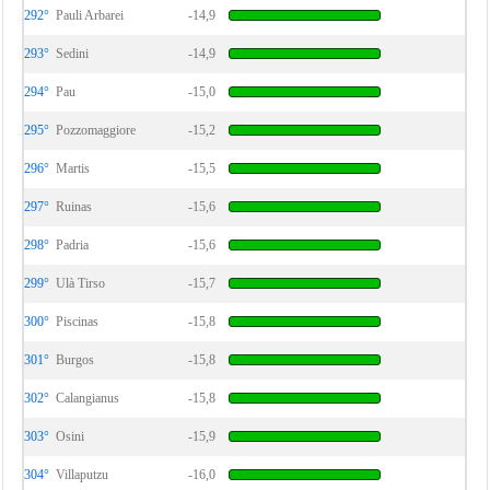
292°
Pauli Arbarei
-14,9
293°
Sedini
-14,9
294°
Pau
-15,0
295°
Pozzomaggiore
-15,2
296°
Martis
-15,5
297°
Ruinas
-15,6
298°
Padria
-15,6
299°
Ulà Tirso
-15,7
300°
Piscinas
-15,8
301°
Burgos
-15,8
302°
Calangianus
-15,8
303°
Osini
-15,9
304°
Villaputzu
-16,0