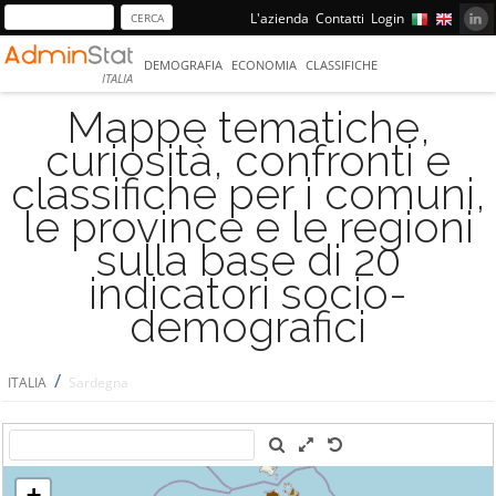
L'azienda
Contatti
Login
DEMOGRAFIA
ECONOMIA
CLASSIFICHE
ITALIA
Mappe tematiche,
curiosità, confronti e
classifiche per i comuni,
le province e le regioni
sulla base di 20
indicatori socio-
demografici
/
ITALIA
Sardegna