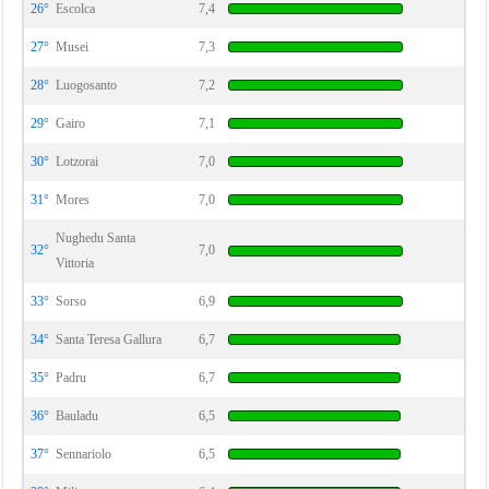
26°
Escolca
7,4
27°
Musei
7,3
28°
Luogosanto
7,2
29°
Gairo
7,1
30°
Lotzorai
7,0
31°
Mores
7,0
Nughedu Santa
32°
7,0
Vittoria
33°
Sorso
6,9
34°
Santa Teresa Gallura
6,7
35°
Padru
6,7
36°
Bauladu
6,5
37°
Sennariolo
6,5