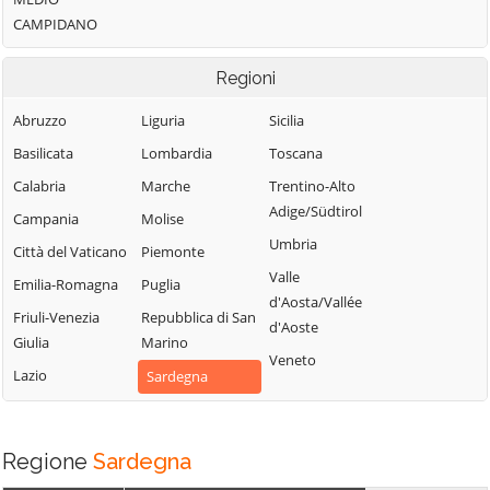
CAMPIDANO
Regioni
Abruzzo
Liguria
Sicilia
Basilicata
Lombardia
Toscana
Calabria
Marche
Trentino-Alto
Adige/Südtirol
Campania
Molise
Umbria
Città del Vaticano
Piemonte
Valle
Emilia-Romagna
Puglia
d'Aosta/Vallée
Friuli-Venezia
Repubblica di San
d'Aoste
Giulia
Marino
Veneto
Lazio
Sardegna
Regione
Sardegna