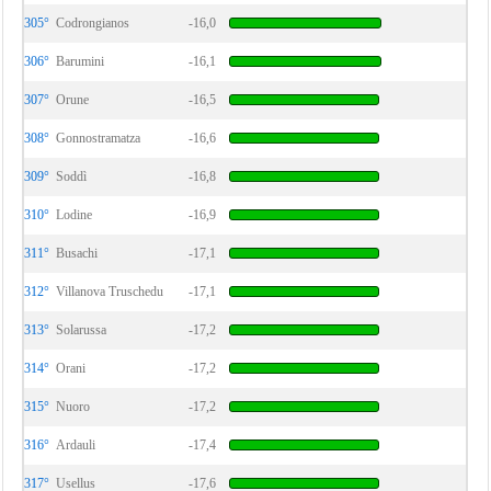
305°
Codrongianos
-16,0
306°
Barumini
-16,1
307°
Orune
-16,5
308°
Gonnostramatza
-16,6
309°
Soddì
-16,8
310°
Lodine
-16,9
311°
Busachi
-17,1
312°
Villanova Truschedu
-17,1
313°
Solarussa
-17,2
314°
Orani
-17,2
315°
Nuoro
-17,2
316°
Ardauli
-17,4
317°
Usellus
-17,6