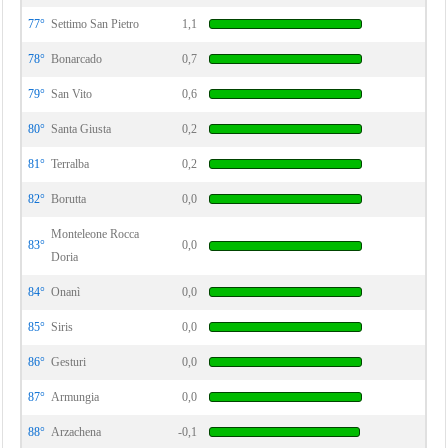
77°
Settimo San Pietro
1,1
78°
Bonarcado
0,7
79°
San Vito
0,6
80°
Santa Giusta
0,2
81°
Terralba
0,2
82°
Borutta
0,0
Monteleone Rocca
83°
0,0
Doria
84°
Onanì
0,0
85°
Siris
0,0
86°
Gesturi
0,0
87°
Armungia
0,0
88°
Arzachena
-0,1