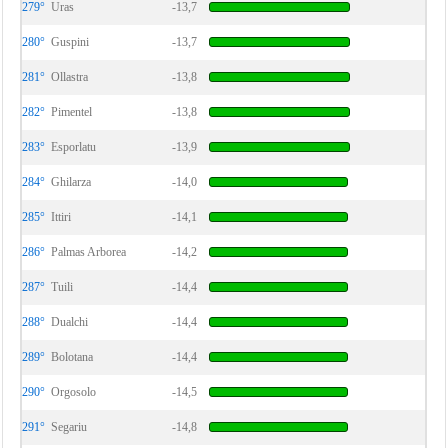
279°
Uras
-13,7
280°
Guspini
-13,7
281°
Ollastra
-13,8
282°
Pimentel
-13,8
283°
Esporlatu
-13,9
284°
Ghilarza
-14,0
285°
Ittiri
-14,1
286°
Palmas Arborea
-14,2
287°
Tuili
-14,4
288°
Dualchi
-14,4
289°
Bolotana
-14,4
290°
Orgosolo
-14,5
291°
Segariu
-14,8