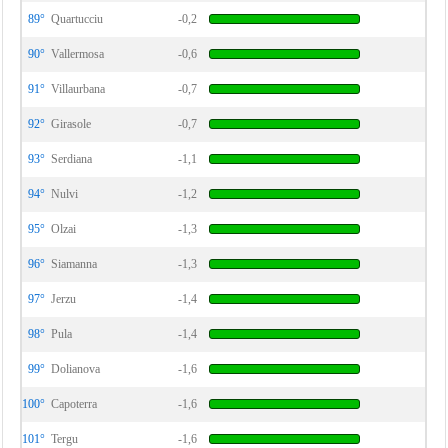
89°
Quartucciu
-0,2
90°
Vallermosa
-0,6
91°
Villaurbana
-0,7
92°
Girasole
-0,7
93°
Serdiana
-1,1
94°
Nulvi
-1,2
95°
Olzai
-1,3
96°
Siamanna
-1,3
97°
Jerzu
-1,4
98°
Pula
-1,4
99°
Dolianova
-1,6
100°
Capoterra
-1,6
101°
Tergu
-1,6