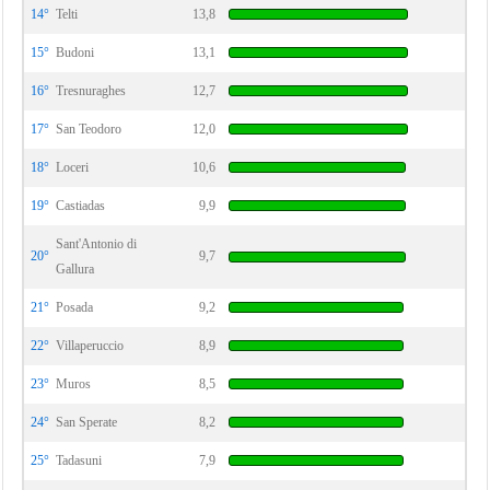
14°
Telti
13,8
15°
Budoni
13,1
16°
Tresnuraghes
12,7
17°
San Teodoro
12,0
18°
Loceri
10,6
19°
Castiadas
9,9
Sant'Antonio di
20°
9,7
Gallura
21°
Posada
9,2
22°
Villaperuccio
8,9
23°
Muros
8,5
24°
San Sperate
8,2
25°
Tadasuni
7,9