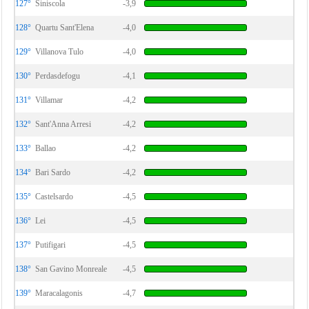
127°
Siniscola
-3,9
128°
Quartu Sant'Elena
-4,0
129°
Villanova Tulo
-4,0
130°
Perdasdefogu
-4,1
131°
Villamar
-4,2
132°
Sant'Anna Arresi
-4,2
133°
Ballao
-4,2
134°
Bari Sardo
-4,2
135°
Castelsardo
-4,5
136°
Lei
-4,5
137°
Putifigari
-4,5
138°
San Gavino Monreale
-4,5
139°
Maracalagonis
-4,7