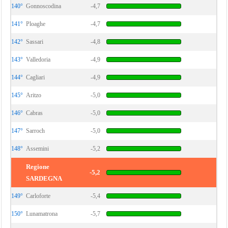
140°
Gonnoscodina
-4,7
141°
Ploaghe
-4,7
142°
Sassari
-4,8
143°
Valledoria
-4,9
144°
Cagliari
-4,9
145°
Aritzo
-5,0
146°
Cabras
-5,0
147°
Sarroch
-5,0
148°
Assemini
-5,2
Regione
-5,2
SARDEGNA
149°
Carloforte
-5,4
150°
Lunamatrona
-5,7