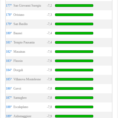
177°
San Giovanni Suergiu
-7,2
178°
Oristano
-7,3
179°
San Basilio
-7,4
180°
Baunei
-7,4
181°
Tempio Pausania
-7,4
182°
Masainas
-7,6
183°
Flussio
-7,6
184°
Dorgali
-7,8
185°
Villanova Monteleone
-7,8
186°
Gavoi
-7,8
187°
Samugheo
-7,8
188°
Escalaplano
-7,8
189°
Aidomaggiore
-7,9