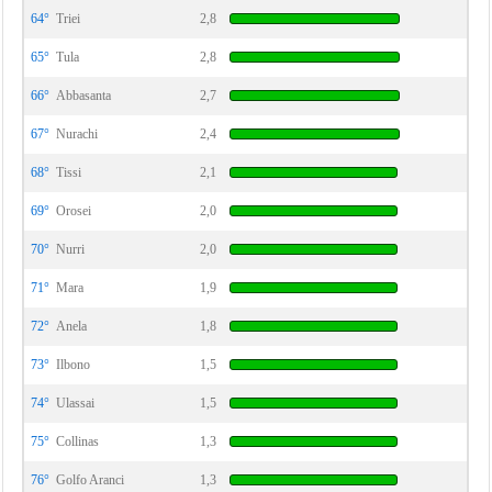
64°
Triei
2,8
65°
Tula
2,8
66°
Abbasanta
2,7
67°
Nurachi
2,4
68°
Tissi
2,1
69°
Orosei
2,0
70°
Nurri
2,0
71°
Mara
1,9
72°
Anela
1,8
73°
Ilbono
1,5
74°
Ulassai
1,5
75°
Collinas
1,3
76°
Golfo Aranci
1,3