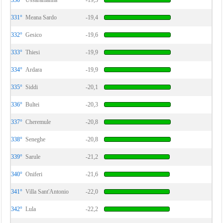
330°
Ussaramanna
-19,3
331°
Meana Sardo
-19,4
332°
Gesico
-19,6
333°
Thiesi
-19,9
334°
Ardara
-19,9
335°
Siddi
-20,1
336°
Bultei
-20,3
337°
Cheremule
-20,8
338°
Seneghe
-20,8
339°
Sarule
-21,2
340°
Oniferi
-21,6
341°
Villa Sant'Antonio
-22,0
342°
Lula
-22,2