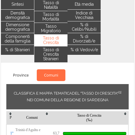
Tasso di
Sintesi
Età media
Natalità
Densità
Indice di
Tasso di
demografica
Vecchiaia
Mortalità
Dimensione
% di
Tasso
demografica
Celibi/Nubili
Migratorio
Componenti
% di
Tasso di
della famiglia
Divorziati/e
Crescita
% di Stranieri
Tasso di
% di Vedovi/e
Crescita
Stranieri
Province
Comuni
[1]
CLASSIFICA E MAPPA TEMATICADEL "TASSO DI CRESCITA"
NEI COMUNI DELLA REGIONE DI SARDEGNA
Tasso di Crescita
P
Comuni
(‰)
Trinità d'Agultu e
1°
63,7