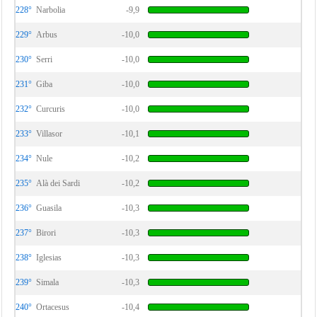
228°
Narbolia
-9,9
229°
Arbus
-10,0
230°
Serri
-10,0
231°
Giba
-10,0
232°
Curcuris
-10,0
233°
Villasor
-10,1
234°
Nule
-10,2
235°
Alà dei Sardi
-10,2
236°
Guasila
-10,3
237°
Birori
-10,3
238°
Iglesias
-10,3
239°
Simala
-10,3
240°
Ortacesus
-10,4