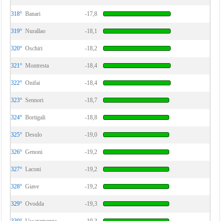
318°
Banari
-17,8
319°
Nurallao
-18,1
320°
Oschiri
-18,2
321°
Montresta
-18,4
322°
Onifai
-18,4
323°
Sennori
-18,7
324°
Bortigali
-18,8
325°
Desulo
-19,0
326°
Genoni
-19,2
327°
Laconi
-19,2
328°
Giave
-19,2
329°
Ovodda
-19,3