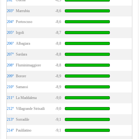
202°
Oliena
-8,5
203°
Marrubiu
-8,6
204°
Portoscuso
-8,6
205°
Irgoli
-8,7
206°
Albagiara
-8,8
207°
Sardara
-8,8
208°
Fluminimaggiore
-8,8
209°
Borore
-8,9
210°
Samassi
-8,9
211°
La Maddalena
-9,0
212°
Villagrande Strisaili
-9,0
213°
Sorradile
-9,1
214°
Paulilatino
-9,1