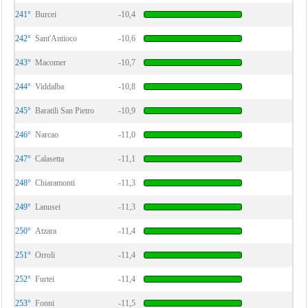
241°
Burcei
-10,4
242°
Sant'Antioco
-10,6
243°
Macomer
-10,7
244°
Viddalba
-10,8
245°
Baratili San Pietro
-10,9
246°
Narcao
-11,0
247°
Calasetta
-11,1
248°
Chiaramonti
-11,3
249°
Lanusei
-11,3
250°
Atzara
-11,4
251°
Orroli
-11,4
252°
Furtei
-11,4
253°
Fonni
-11,5