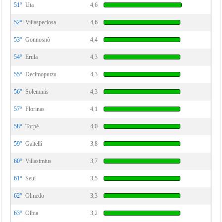
51°
Uta
4,6
52°
Villaspeciosa
4,6
53°
Gonnosnò
4,4
54°
Erula
4,3
55°
Decimoputzu
4,3
56°
Soleminis
4,3
57°
Florinas
4,1
58°
Torpè
4,0
59°
Galtellì
3,8
60°
Villasimius
3,7
61°
Seui
3,5
62°
Olmedo
3,3
63°
Olbia
3,2