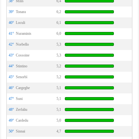
38°
Milis
6,4
39°
Tonara
6,2
40°
Loculi
6,1
41°
Nuraminis
6,0
42°
Norbello
5,3
43°
Cossoine
5,3
44°
Stintino
5,2
45°
Senorbì
5,2
46°
Cargeghe
5,1
47°
Suni
5,1
48°
Zerfaliu
5,1
49°
Cardedu
5,0
50°
Sinnai
4,7