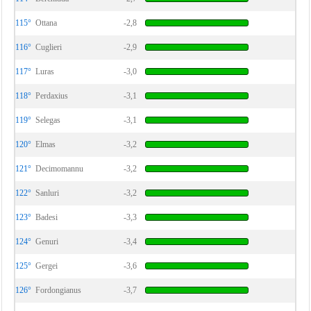
115°
Ottana
-2,8
116°
Cuglieri
-2,9
117°
Luras
-3,0
118°
Perdaxius
-3,1
119°
Selegas
-3,1
120°
Elmas
-3,2
121°
Decimomannu
-3,2
122°
Sanluri
-3,2
123°
Badesi
-3,3
124°
Genuri
-3,4
125°
Gergei
-3,6
126°
Fordongianus
-3,7