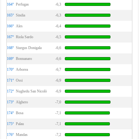
164°
Perfugas
-6,3
165°
Sindia
-6,3
166°
Ales
-6,4
167°
Riola Sardo
-6,5
168°
Siurgus Donigala
-6,6
169°
Bonnanaro
-6,6
170°
Arborea
-6,7
171°
Ossi
-6,9
172°
Nughedu San Nicolò
-6,9
173°
Alghero
-7,0
174°
Bosa
-7,1
175°
Palau
-7,1
176°
Mandas
-7,2