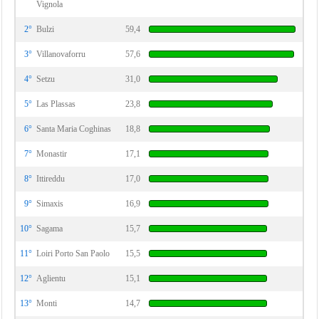
Vignola
2°
Bulzi
59,4
3°
Villanovaforru
57,6
4°
Setzu
31,0
5°
Las Plassas
23,8
6°
Santa Maria Coghinas
18,8
7°
Monastir
17,1
8°
Ittireddu
17,0
9°
Simaxis
16,9
10°
Sagama
15,7
11°
Loiri Porto San Paolo
15,5
12°
Aglientu
15,1
13°
Monti
14,7