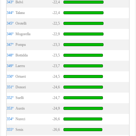
343°
Belvì
-22,4
344°
Talana
-22,4
345°
Orotelli
-22,5
346°
Mogorella
-22,9
347°
Pompu
-23,3
348°
Bottidda
-23,5
349°
Laerru
-23,7
350°
Ortueri
-24,5
351°
Donori
-24,6
352°
Suelli
-24,7
353°
Austis
-24,9
354°
Nureci
-26,6
355°
Senis
-26,6