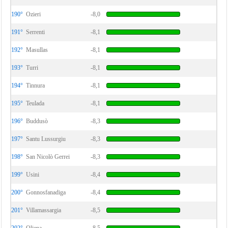
190°
Ozieri
-8,0
191°
Serrenti
-8,1
192°
Masullas
-8,1
193°
Turri
-8,1
194°
Tinnura
-8,1
195°
Teulada
-8,1
196°
Buddusò
-8,3
197°
Santu Lussurgiu
-8,3
198°
San Nicolò Gerrei
-8,3
199°
Usini
-8,4
200°
Gonnosfanadiga
-8,4
201°
Villamassargia
-8,5