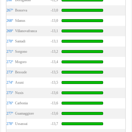
266°
Bortigiadas
-12,9
267°
Bonorva
-13,0
268°
Silanus
-13,0
269°
Villanovafranca
-13,1
270°
Santadi
-13,1
271°
Sorgono
-13,2
272°
Mogoro
-13,4
273°
Bessude
-13,5
274°
Asuni
-13,5
275°
Nuxis
-13,6
276°
Carbonia
-13,6
277°
Guamaggiore
-13,6
278°
Ussassai
-13,7