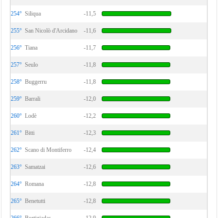
254°
Siliqua
-11,5
255°
San Nicolò d'Arcidano
-11,6
256°
Tiana
-11,7
257°
Seulo
-11,8
258°
Buggerru
-11,8
259°
Barrali
-12,0
260°
Lodè
-12,2
261°
Bitti
-12,3
262°
Scano di Montiferro
-12,4
263°
Samatzai
-12,6
264°
Romana
-12,8
265°
Benetutti
-12,8