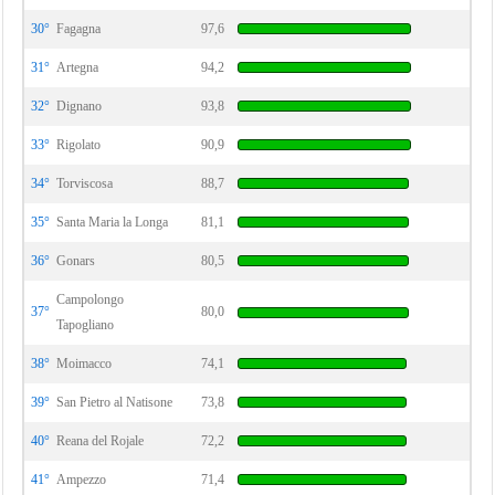
30°
Fagagna
97,6
31°
Artegna
94,2
32°
Dignano
93,8
33°
Rigolato
90,9
34°
Torviscosa
88,7
35°
Santa Maria la Longa
81,1
36°
Gonars
80,5
Campolongo
37°
80,0
Tapogliano
38°
Moimacco
74,1
39°
San Pietro al Natisone
73,8
40°
Reana del Rojale
72,2
41°
Ampezzo
71,4