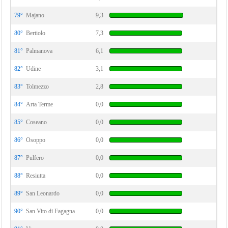
79°
Majano
9,3
80°
Bertiolo
7,3
81°
Palmanova
6,1
82°
Udine
3,1
83°
Tolmezzo
2,8
84°
Arta Terme
0,0
85°
Coseano
0,0
86°
Osoppo
0,0
87°
Pulfero
0,0
88°
Resiutta
0,0
89°
San Leonardo
0,0
90°
San Vito di Fagagna
0,0