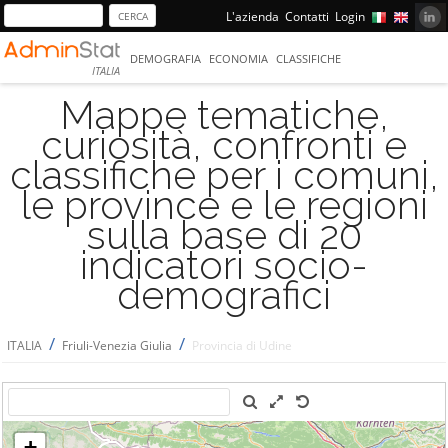
L'azienda
Contatti
Login
DEMOGRAFIA
ECONOMIA
CLASSIFICHE
ITALIA
Mappe tematiche,
curiosità, confronti e
classifiche per i comuni,
le province e le regioni
sulla base di 20
indicatori socio-
demografici
/
/
ITALIA
Friuli-Venezia Giulia
Provincia di Udine