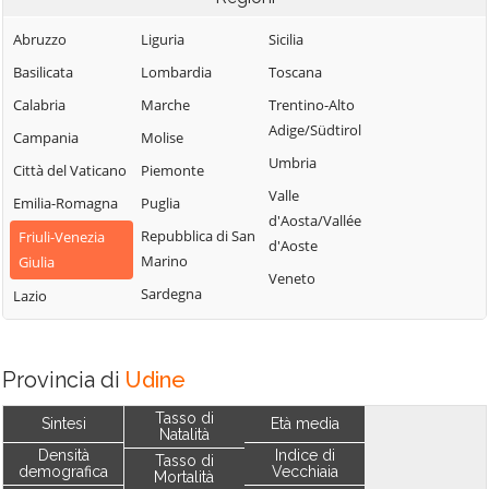
Abruzzo
Liguria
Sicilia
Basilicata
Lombardia
Toscana
Calabria
Marche
Trentino-Alto
Adige/Südtirol
Campania
Molise
Umbria
Città del Vaticano
Piemonte
Valle
Emilia-Romagna
Puglia
d'Aosta/Vallée
Repubblica di San
Friuli-Venezia
d'Aoste
Marino
Giulia
Veneto
Sardegna
Lazio
Provincia di
Udine
Tasso di
Sintesi
Età media
Natalità
Densità
Indice di
Tasso di
demografica
Vecchiaia
Mortalità