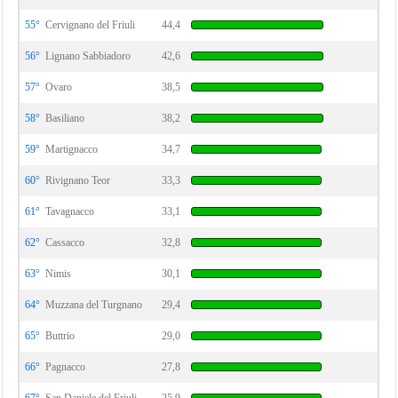
55°
Cervignano del Friuli
44,4
56°
Lignano Sabbiadoro
42,6
57°
Ovaro
38,5
58°
Basiliano
38,2
59°
Martignacco
34,7
60°
Rivignano Teor
33,3
61°
Tavagnacco
33,1
62°
Cassacco
32,8
63°
Nimis
30,1
64°
Muzzana del Turgnano
29,4
65°
Buttrio
29,0
66°
Pagnacco
27,8