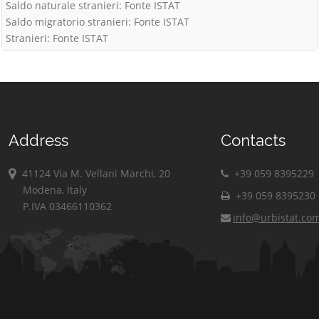
Saldo naturale stranieri: Fonte ISTAT
Saldo migratorio stranieri: Fonte ISTAT
Stranieri: Fonte ISTAT
Address
Contacts
41124 Via M. Vellani Marchi, 20
+39 059 8395229
Modena, Italy
+39 059 8395230
P.IVA 03466110362
info@urbistat.co