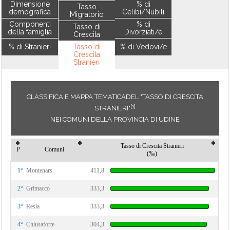
Dimensione
% di
Tasso
demografica
Celibi/Nubili
Migratorio
Componenti
% di
Tasso di
della famiglia
Divorziati/e
Crescita
% di Stranieri
Tasso di
% di Vedovi/e
Crescita
Stranieri
CLASSIFICA E MAPPA TEMATICADEL "TASSO DI CRESCITA
[1]
STRANIERI"
NEI COMUNI DELLA PROVINCIA DI UDINE
Tasso di Crescita Stranieri
P
Comuni
(‰)
1°
Montenars
411,8
2°
Grimacco
333,3
3°
Resia
333,3
4°
Chiusaforte
304,3