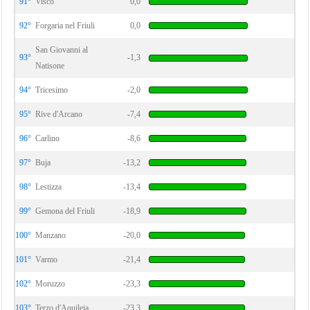
91°
Visco
0,0
92°
Forgaria nel Friuli
0,0
San Giovanni al
93°
-1,3
Natisone
94°
Tricesimo
-2,0
95°
Rive d'Arcano
-7,4
96°
Carlino
-8,6
97°
Buja
-13,2
98°
Lestizza
-13,4
99°
Gemona del Friuli
-18,9
100°
Manzano
-20,0
101°
Varmo
-21,4
102°
Moruzzo
-23,3
103°
Terzo d'Aquileia
-23,3