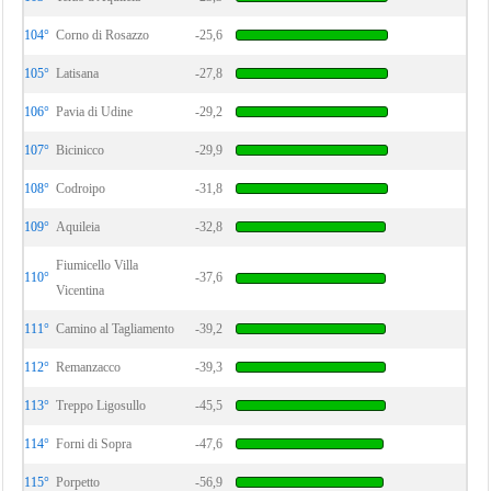
104°
Corno di Rosazzo
-25,6
105°
Latisana
-27,8
106°
Pavia di Udine
-29,2
107°
Bicinicco
-29,9
108°
Codroipo
-31,8
109°
Aquileia
-32,8
Fiumicello Villa
110°
-37,6
Vicentina
111°
Camino al Tagliamento
-39,2
112°
Remanzacco
-39,3
113°
Treppo Ligosullo
-45,5
114°
Forni di Sopra
-47,6
115°
Porpetto
-56,9