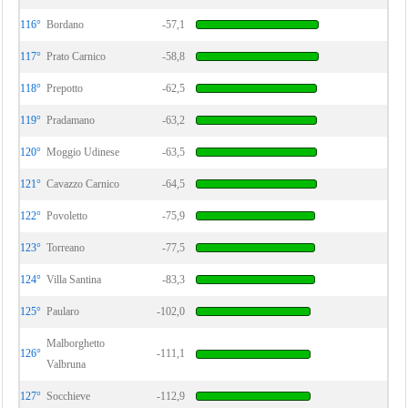
116°
Bordano
-57,1
117°
Prato Carnico
-58,8
118°
Prepotto
-62,5
119°
Pradamano
-63,2
120°
Moggio Udinese
-63,5
121°
Cavazzo Carnico
-64,5
122°
Povoletto
-75,9
123°
Torreano
-77,5
124°
Villa Santina
-83,3
125°
Paularo
-102,0
Malborghetto
126°
-111,1
Valbruna
127°
Socchieve
-112,9