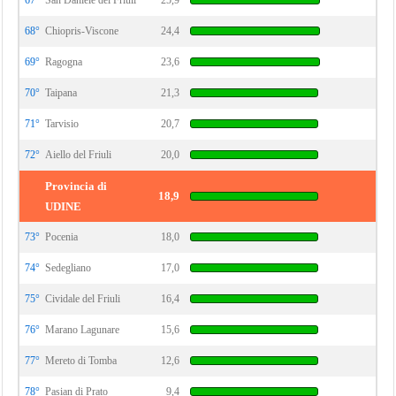
67°
San Daniele del Friuli
25,9
68°
Chiopris-Viscone
24,4
69°
Ragogna
23,6
70°
Taipana
21,3
71°
Tarvisio
20,7
72°
Aiello del Friuli
20,0
Provincia di
18,9
UDINE
73°
Pocenia
18,0
74°
Sedegliano
17,0
75°
Cividale del Friuli
16,4
76°
Marano Lagunare
15,6
77°
Mereto di Tomba
12,6
78°
Pasian di Prato
9,4