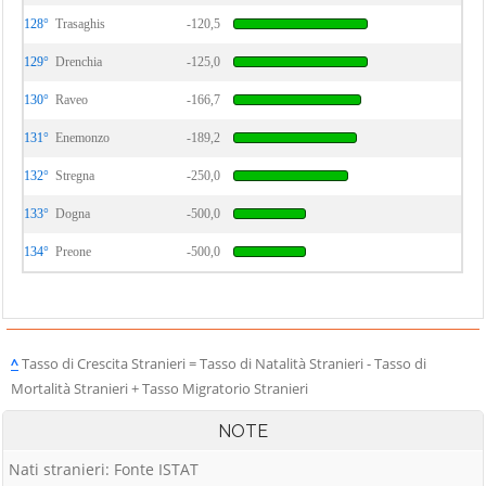
128°
Trasaghis
-120,5
129°
Drenchia
-125,0
130°
Raveo
-166,7
131°
Enemonzo
-189,2
132°
Stregna
-250,0
133°
Dogna
-500,0
134°
Preone
-500,0
^
Tasso di Crescita Stranieri = Tasso di Natalità Stranieri - Tasso di
Mortalità Stranieri + Tasso Migratorio Stranieri
NOTE
Nati stranieri: Fonte ISTAT