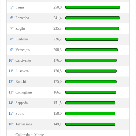
5°
Sauris
250,0
6°
Pontebba
241,4
7°
Zuglio
235,3
8°
Flaibano
226,2
9°
Verzegnis
208,3
10°
Cercivento
176,5
11°
Lusevera
176,5
12°
Ronchis
175,0
13°
Comeglians
166,7
14°
Sappada
151,5
15°
Sutrio
150,0
16°
Talmassons
149,1
Colloredo di Monte