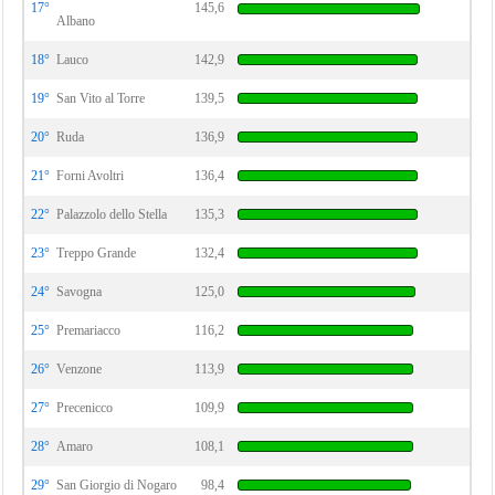
17°
145,6
Albano
18°
Lauco
142,9
19°
San Vito al Torre
139,5
20°
Ruda
136,9
21°
Forni Avoltri
136,4
22°
Palazzolo dello Stella
135,3
23°
Treppo Grande
132,4
24°
Savogna
125,0
25°
Premariacco
116,2
26°
Venzone
113,9
27°
Precenicco
109,9
28°
Amaro
108,1
29°
San Giorgio di Nogaro
98,4