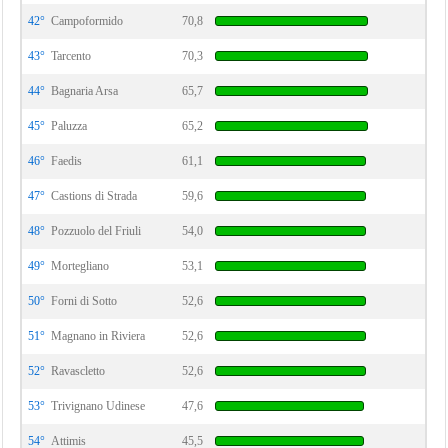
42°
Campoformido
70,8
43°
Tarcento
70,3
44°
Bagnaria Arsa
65,7
45°
Paluzza
65,2
46°
Faedis
61,1
47°
Castions di Strada
59,6
48°
Pozzuolo del Friuli
54,0
49°
Mortegliano
53,1
50°
Forni di Sotto
52,6
51°
Magnano in Riviera
52,6
52°
Ravascletto
52,6
53°
Trivignano Udinese
47,6
54°
Attimis
45,5