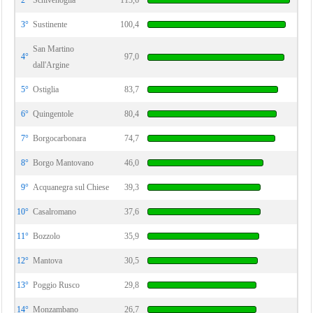
2°
Schivenoglia
113,6
3°
Sustinente
100,4
San Martino
4°
97,0
dall'Argine
5°
Ostiglia
83,7
6°
Quingentole
80,4
7°
Borgocarbonara
74,7
8°
Borgo Mantovano
46,0
9°
Acquanegra sul Chiese
39,3
10°
Casalromano
37,6
11°
Bozzolo
35,9
12°
Mantova
30,5
13°
Poggio Rusco
29,8
14°
Monzambano
26,7