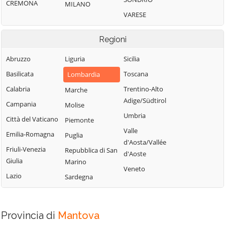
CREMONA
MILANO
VARESE
Regioni
Abruzzo
Liguria
Sicilia
Basilicata
Toscana
Lombardia
Calabria
Trentino-Alto
Marche
Adige/Südtirol
Campania
Molise
Umbria
Città del Vaticano
Piemonte
Valle
Emilia-Romagna
Puglia
d'Aosta/Vallée
Friuli-Venezia
Repubblica di San
d'Aoste
Giulia
Marino
Veneto
Lazio
Sardegna
Provincia di
Mantova