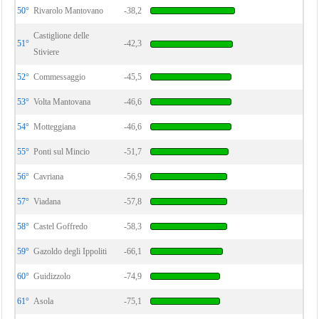
50°
Rivarolo Mantovano
-38,2
Castiglione delle
51°
-42,3
Stiviere
52°
Commessaggio
-45,5
53°
Volta Mantovana
-46,6
54°
Motteggiana
-46,6
55°
Ponti sul Mincio
-51,7
56°
Cavriana
-56,9
57°
Viadana
-57,8
58°
Castel Goffredo
-58,3
59°
Gazoldo degli Ippoliti
-66,1
60°
Guidizzolo
-74,9
61°
Asola
-75,1