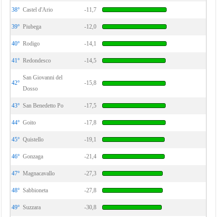
38°
Castel d'Ario
-11,7
39°
Piubega
-12,0
40°
Rodigo
-14,1
41°
Redondesco
-14,5
San Giovanni del
42°
-15,8
Dosso
43°
San Benedetto Po
-17,5
44°
Goito
-17,8
45°
Quistello
-19,1
46°
Gonzaga
-21,4
47°
Magnacavallo
-27,3
48°
Sabbioneta
-27,8
49°
Suzzara
-30,8