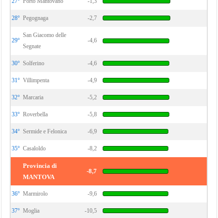
27°
Porto Mantovano
-1,3
28°
Pegognaga
-2,7
San Giacomo delle
29°
-4,6
Segnate
30°
Solferino
-4,6
31°
Villimpenta
-4,9
32°
Marcaria
-5,2
33°
Roverbella
-5,8
34°
Sermide e Felonica
-6,9
35°
Casaloldo
-8,2
Provincia di
-8,7
MANTOVA
36°
Marmirolo
-9,6
37°
Moglia
-10,5