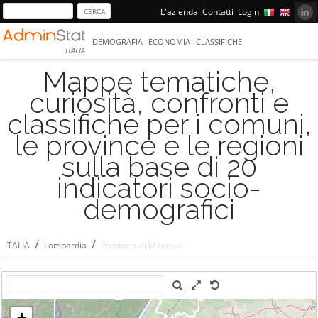
L'azienda
Contatti
Login
DEMOGRAFIA
ECONOMIA
CLASSIFICHE
ITALIA
Mappe tematiche,
curiosità, confronti e
classifiche per i comuni,
le province e le regioni
sulla base di 20
indicatori socio-
demografici
/
/
ITALIA
Lombardia
Provincia di Mantova