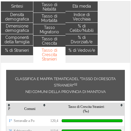
Tasso di
Sintesi
Età media
Natalità
Densità
Indice di
Tasso di
demografica
Vecchiaia
Mortalità
Dimensione
% di
Tasso
demografica
Celibi/Nubili
Migratorio
Componenti
% di
Tasso di
della famiglia
Divorziati/e
Crescita
% di Stranieri
Tasso di
% di Vedovi/e
Crescita
Stranieri
CLASSIFICA E MAPPA TEMATICADEL "TASSO DI CRESCITA
[1]
STRANIERI"
NEI COMUNI DELLA PROVINCIA DI MANTOVA
Tasso di Crescita Stranieri
P
Comuni
(‰)
1°
Serravalle a Po
120,4