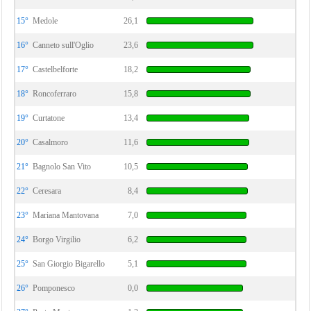
15°
Medole
26,1
16°
Canneto sull'Oglio
23,6
17°
Castelbelforte
18,2
18°
Roncoferraro
15,8
19°
Curtatone
13,4
20°
Casalmoro
11,6
21°
Bagnolo San Vito
10,5
22°
Ceresara
8,4
23°
Mariana Mantovana
7,0
24°
Borgo Virgilio
6,2
25°
San Giorgio Bigarello
5,1
26°
Pomponesco
0,0