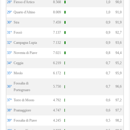
28°
Fiesso d'Artico
8.568
1,0
90,0
29°
Quarto d'Altino
8.009
1,0
91,0
30°
Stra
7.459
0,9
91,9
31°
Fossò
7.137
0,9
92,7
32°
Campagna Lupia
7.132
0,9
93,6
33°
Noventa di Piave
7.021
0,8
94,4
34°
Ceggia
6.219
0,7
95,2
35°
Meolo
6.172
0,7
95,9
Fossalta di
36°
5.750
0,7
96,6
Portogruaro
37°
Torre di Mosto
4.792
0,6
97,2
38°
Pramaggiore
4.747
0,6
97,7
39°
Fossalta di Piave
4.245
0,5
98,2