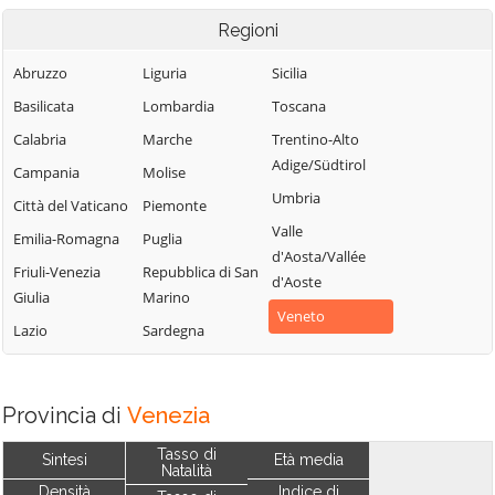
Regioni
Abruzzo
Liguria
Sicilia
Basilicata
Lombardia
Toscana
Calabria
Marche
Trentino-Alto
Adige/Südtirol
Campania
Molise
Umbria
Città del Vaticano
Piemonte
Valle
Emilia-Romagna
Puglia
d'Aosta/Vallée
Friuli-Venezia
Repubblica di San
d'Aoste
Giulia
Marino
Veneto
Lazio
Sardegna
Provincia di
Venezia
Tasso di
Sintesi
Età media
Natalità
Densità
Indice di