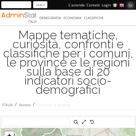
L'azienda
Contatti
Login
DEMOGRAFIA
ECONOMIA
CLASSIFICHE
ITALIA
Mappe tematiche,
curiosità, confronti e
classifiche per i comuni,
le province e le regioni
sulla base di 20
indicatori socio-
demografici
/
/
ITALIA
Veneto
Provincia di Venezia