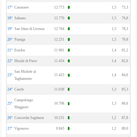
17°
Cavarzere
12.773
1,5
75,3
18°
Salzano
12.770
1,5
76,8
19°
San Stino di Livenza
12.764
1,5
78,3
20°
Pianiga
12.251
1,5
79,8
21°
Eraclea
11.901
1,4
81,2
22°
Musile di Piave
11.454
1,4
82,6
San Michele al
23°
11.423
1,4
84,0
Tagliamento
24°
Caorle
11.038
1,3
85,3
Campolongo
25°
10.708
1,3
86,6
Maggiore
26°
Concordia Sagittaria
10.251
1,2
87,8
27°
Vigonovo
9.845
1,2
89,0