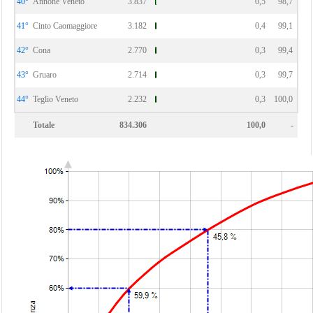
40°
Annone Veneto
3.837
0,5
98,7
41°
Cinto Caomaggiore
3.182
0,4
99,1
42°
Cona
2.770
0,3
99,4
43°
Gruaro
2.714
0,3
99,7
44°
Teglio Veneto
2.232
0,3
100,0
Totale
834.306
100,0
-