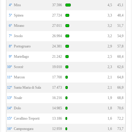
4°
Mira
37.596
4,5
45,1
5°
Spinea
27.724
3,3
48,4
6°
Mirano
27.011
3,2
51,7
7°
Jesolo
26.994
3,2
54,9
8°
Portogruaro
24.381
2,9
57,8
9°
Martellago
21.242
2,5
60,4
10°
Scorzè
19.010
2,3
62,6
11°
Marcon
17.708
2,1
64,8
12°
Santa Maria di Sala
17.473
2,1
66,9
13°
Noale
16.216
1,9
68,8
14°
Dolo
14.985
1,8
70,6
15°
Cavallino-Treporti
13.186
1,6
72,2
16°
Camponogara
12.959
1,6
73,7