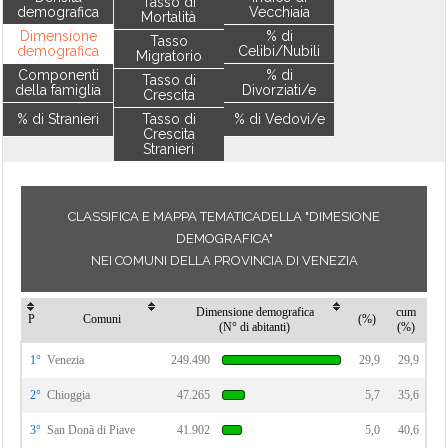
Tasso di
demografica
Vecchiaia
Mortalità
Dimensione
% di
Tasso
demografica
Celibi/Nubili
Migratorio
Componenti
% di
Tasso di
della famiglia
Divorziati/e
Crescita
% di Stranieri
Tasso di
% di Vedovi/e
Crescita
Stranieri
CLASSIFICA E MAPPA TEMATICADELLA "DIMESIONE
DEMOGRAFICA"
NEI COMUNI DELLA PROVINCIA DI VENEZIA
Dimensione demografica
cum
P
Comuni
(%)
(N° di abitanti)
(%)
1°
Venezia
249.490
29,9
29,9
2°
Chioggia
47.265
5,7
35,6
3°
San Donà di Piave
41.902
5,0
40,6