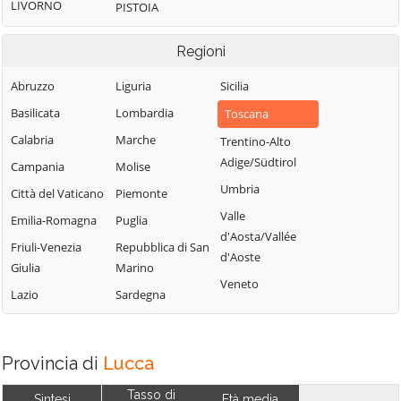
LIVORNO
PISTOIA
Regioni
Abruzzo
Liguria
Sicilia
Basilicata
Lombardia
Toscana
Calabria
Marche
Trentino-Alto
Adige/Südtirol
Campania
Molise
Umbria
Città del Vaticano
Piemonte
Valle
Emilia-Romagna
Puglia
d'Aosta/Vallée
Friuli-Venezia
Repubblica di San
d'Aoste
Giulia
Marino
Veneto
Lazio
Sardegna
Provincia di
Lucca
Tasso di
Sintesi
Età media