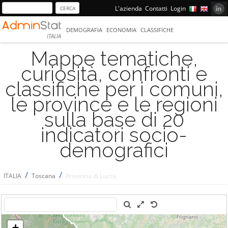
L'azienda
Contatti
Login
DEMOGRAFIA
ECONOMIA
CLASSIFICHE
ITALIA
Mappe tematiche,
curiosità, confronti e
classifiche per i comuni,
le province e le regioni
sulla base di 20
indicatori socio-
demografici
/
/
ITALIA
Toscana
Provincia di Lucca