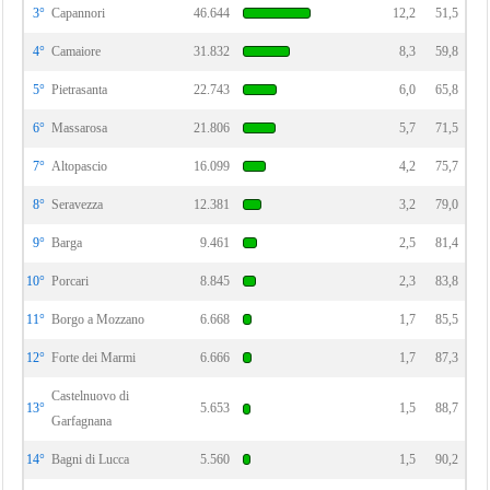
3°
Capannori
46.644
12,2
51,5
4°
Camaiore
31.832
8,3
59,8
5°
Pietrasanta
22.743
6,0
65,8
6°
Massarosa
21.806
5,7
71,5
7°
Altopascio
16.099
4,2
75,7
8°
Seravezza
12.381
3,2
79,0
9°
Barga
9.461
2,5
81,4
10°
Porcari
8.845
2,3
83,8
11°
Borgo a Mozzano
6.668
1,7
85,5
12°
Forte dei Marmi
6.666
1,7
87,3
Castelnuovo di
13°
5.653
1,5
88,7
Garfagnana
14°
Bagni di Lucca
5.560
1,5
90,2