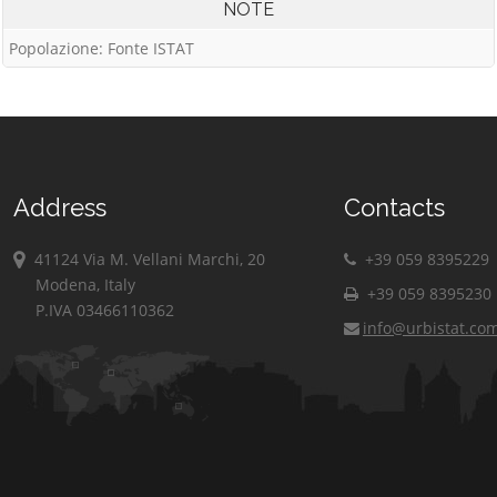
NOTE
Popolazione: Fonte ISTAT
Address
Contacts
41124 Via M. Vellani Marchi, 20
+39 059 8395229
Modena, Italy
+39 059 8395230
P.IVA 03466110362
info@urbistat.co