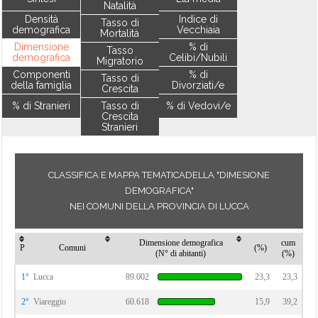
Natalità
Densità
Indice di
Tasso di
demografica
Vecchiaia
Mortalità
Dimensione
% di
Tasso
demografica
Celibi/Nubili
Migratorio
Componenti
% di
Tasso di
della famiglia
Divorziati/e
Crescita
% di Stranieri
Tasso di
% di Vedovi/e
Crescita
Stranieri
CLASSIFICA E MAPPA TEMATICADELLA "DIMESIONE
DEMOGRAFICA"
NEI COMUNI DELLA PROVINCIA DI LUCCA
Dimensione demografica
cum
P
Comuni
(%)
(N° di abitanti)
(%)
1°
Lucca
89.002
23,3
23,3
2°
Viareggio
60.618
15,9
39,2