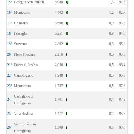
15°
Coreglia Antelminelli
5.080
1,3
91,5
16°
Montecarlo
4.402
1,2
92,7
17°
Gallicano
3.606
0,9
93,6
18°
Pescaglia
3.251
0,9
94,5
19°
Stazzema
2.892
0,8
95,2
20°
Pieve Fosciana
2.216
0,6
95,8
21°
Piazza al Serchio
2.056
0,5
96,4
22°
Camporgiano
1.988
0,5
96,9
23°
Minucciano
1.757
0,5
97,3
Castiglione di
24°
1.701
0,4
97,8
Garfagnana
25°
Villa Basilica
1.477
0,4
98,2
San Romano in
26°
1.309
0,3
98,5
Garfagnana