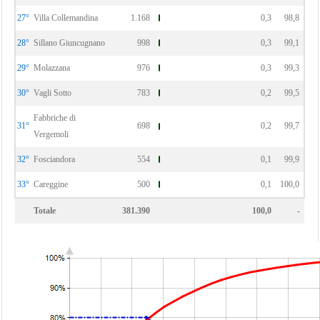
27°
Villa Collemandina
1.168
0,3
98,8
28°
Sillano Giuncugnano
998
0,3
99,1
29°
Molazzana
976
0,3
99,3
30°
Vagli Sotto
783
0,2
99,5
Fabbriche di
31°
698
0,2
99,7
Vergemoli
32°
Fosciandora
554
0,1
99,9
33°
Careggine
500
0,1
100,0
Totale
381.390
100,0
-