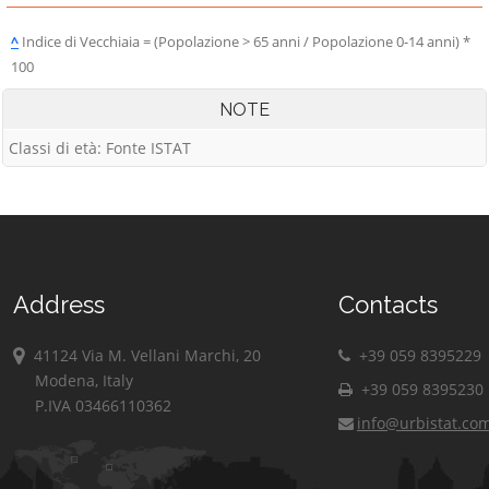
^
Indice di Vecchiaia = (Popolazione > 65 anni / Popolazione 0-14 anni) *
100
NOTE
Classi di età: Fonte ISTAT
Address
Contacts
41124 Via M. Vellani Marchi, 20
+39 059 8395229
Modena, Italy
+39 059 8395230
P.IVA 03466110362
info@urbistat.co