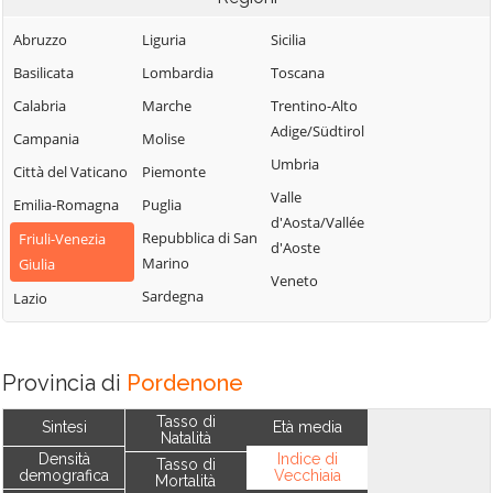
Abruzzo
Liguria
Sicilia
Basilicata
Lombardia
Toscana
Calabria
Marche
Trentino-Alto
Adige/Südtirol
Campania
Molise
Umbria
Città del Vaticano
Piemonte
Valle
Emilia-Romagna
Puglia
d'Aosta/Vallée
Repubblica di San
Friuli-Venezia
d'Aoste
Marino
Giulia
Veneto
Sardegna
Lazio
Provincia di
Pordenone
Tasso di
Sintesi
Età media
Natalità
Densità
Indice di
Tasso di
demografica
Vecchiaia
Mortalità