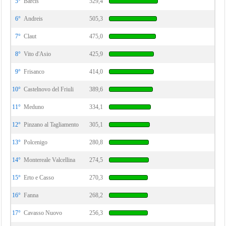
5°
Barcis
529,4
6°
Andreis
505,3
7°
Claut
475,0
8°
Vito d'Asio
425,9
9°
Frisanco
414,0
10°
Castelnovo del Friuli
389,6
11°
Meduno
334,1
12°
Pinzano al Tagliamento
305,1
13°
Polcenigo
280,8
14°
Montereale Valcellina
274,5
15°
Erto e Casso
270,3
16°
Fanna
268,2
17°
Cavasso Nuovo
256,3