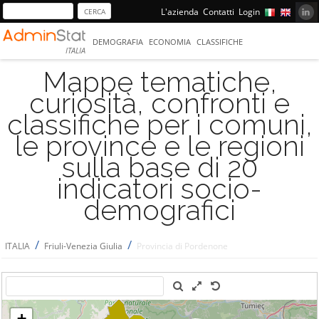
L'azienda
Contatti
Login
DEMOGRAFIA
ECONOMIA
CLASSIFICHE
ITALIA
Mappe tematiche,
curiosità, confronti e
classifiche per i comuni,
le province e le regioni
sulla base di 20
indicatori socio-
demografici
/
/
ITALIA
Friuli-Venezia Giulia
Provincia di Pordenone