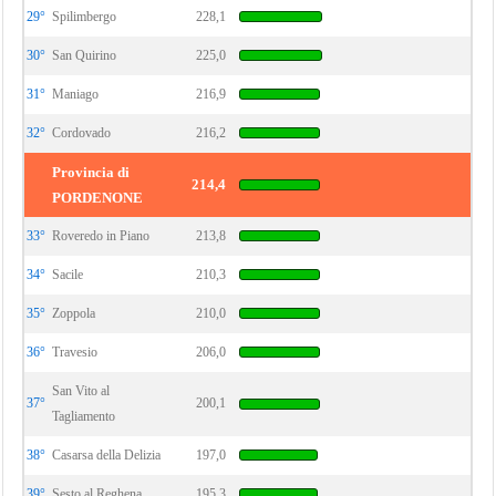
29°
Spilimbergo
228,1
30°
San Quirino
225,0
31°
Maniago
216,9
32°
Cordovado
216,2
Provincia di
214,4
PORDENONE
33°
Roveredo in Piano
213,8
34°
Sacile
210,3
35°
Zoppola
210,0
36°
Travesio
206,0
San Vito al
37°
200,1
Tagliamento
38°
Casarsa della Delizia
197,0
39°
Sesto al Reghena
195,3