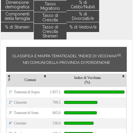
Dimensione
% di
Tasso
demografica
Celibi/Nubili
Migratorio
Componenti
% di
Tasso di
della famiglia
Divorziati/e
Crescita
% di Stranieri
Tasso di
% di Vedovi/e
Crescita
Stranieri
[1]
CLASSIFICA E MAPPA TEMATICADEL "INDICE DI VECCHIAIA"
NEI COMUNI DELLA PROVINCIA DI PORDENONE
Indice di Vecchiaia
P
Comuni
(%)
1°
Tramonti di Sopra
1.857,1
2°
Clauzetto
709,5
3°
Tramonti di Sotto
665,0
4°
Cimolais
536,0