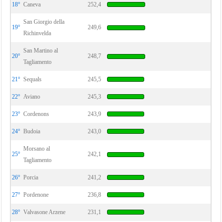
18°
Caneva
252,4
San Giorgio della
19°
249,6
Richinvelda
San Martino al
20°
248,7
Tagliamento
21°
Sequals
245,5
22°
Aviano
245,3
23°
Cordenons
243,9
24°
Budoia
243,0
Morsano al
25°
242,1
Tagliamento
26°
Porcia
241,2
27°
Pordenone
236,8
28°
Valvasone Arzene
231,1