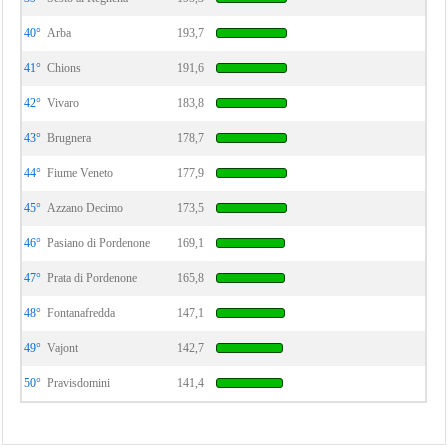
40°
Arba
193,7
41°
Chions
191,6
42°
Vivaro
183,8
43°
Brugnera
178,7
44°
Fiume Veneto
177,9
45°
Azzano Decimo
173,5
46°
Pasiano di Pordenone
169,1
47°
Prata di Pordenone
165,8
48°
Fontanafredda
147,1
49°
Vajont
142,7
50°
Pravisdomini
141,4