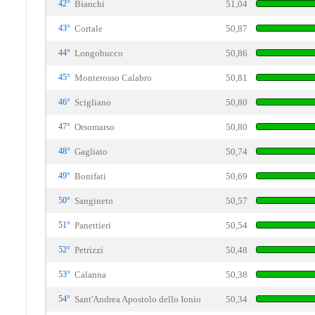
42°
Bianchi
51,04
43°
Cortale
50,87
44°
Longobucco
50,86
45°
Monterosso Calabro
50,81
46°
Scigliano
50,80
47°
Orsomarso
50,80
48°
Gagliato
50,74
49°
Bonifati
50,69
50°
Sangineto
50,57
51°
Panettieri
50,54
52°
Petrizzi
50,48
53°
Calanna
50,38
54°
Sant'Andrea Apostolo dello Ionio
50,34