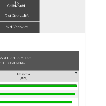
% di
Celibi/Nubili
% di Divorziati/e
% di Vedovi/e
ADELLA "ETA' MEDIA"
ONE DI CALABRIA
Età media
(anni)