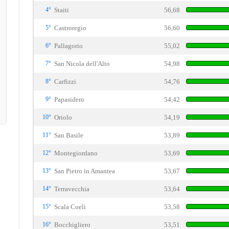
4°
Staiti
56,68
5°
Castroregio
56,60
6°
Pallagorio
55,02
7°
San Nicola dell'Alto
54,98
8°
Carfizzi
54,76
9°
Papasidero
54,42
10°
Oriolo
54,19
11°
San Basile
53,89
12°
Montegiordano
53,69
13°
San Pietro in Amantea
53,67
14°
Terravecchia
53,64
15°
Scala Coeli
53,58
16°
Bocchigliero
53,51