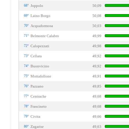
68°
Joppolo
50,09
69°
Laino Borgo
50,08
70°
Acquaformosa
50,03
71°
Belmonte Calabro
49,99
72°
Calopezzati
49,98
73°
Cellara
49,92
74°
Buonvicino
49,92
75°
Mottafollone
49,91
76°
Pazzano
49,85
77°
Centrache
49,68
78°
Frascineto
49,68
79°
Civita
49,66
80°
Zagarise
49,63