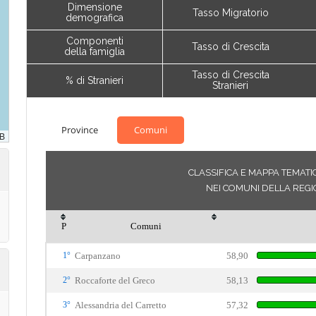
Dimensione
Tasso Migratorio
demografica
Componenti
Tasso di Crescita
della famiglia
Tasso di Crescita
% di Stranieri
Stranieri
Province
Comuni
CLASSIFICA E MAPPA TEMATIC
NEI COMUNI DELLA REGI
P
Comuni
1°
Carpanzano
58,90
2°
Roccaforte del Greco
58,13
3°
Alessandria del Carretto
57,32