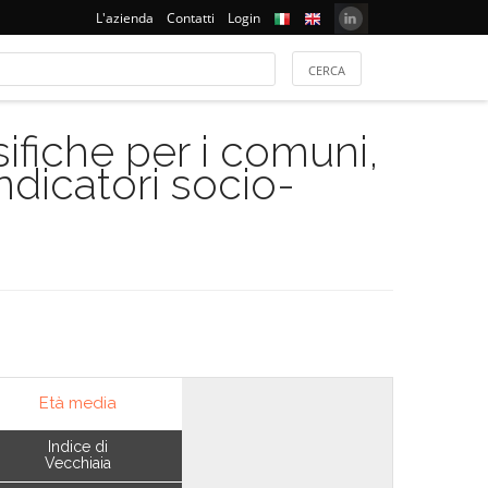
L'azienda
Contatti
Login
ifiche per i comuni,
indicatori socio-
Età media
Indice di
Vecchiaia