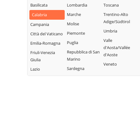
Basilicata
Lombardia
Toscana
Marche
Trentino-Alto
Calabria
Adige/Südtirol
Molise
Campania
Umbria
Piemonte
Città del Vaticano
Valle
Puglia
Emilia-Romagna
d'Aosta/Vallée
Repubblica di San
Friuli-Venezia
d'Aoste
Marino
Giulia
Veneto
Sardegna
Lazio