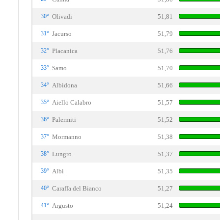
30°
Olivadi
51,81
31°
Jacurso
51,79
32°
Placanica
51,76
33°
Samo
51,70
34°
Albidona
51,66
35°
Aiello Calabro
51,57
36°
Palermiti
51,52
37°
Mormanno
51,38
38°
Lungro
51,37
39°
Albi
51,35
40°
Caraffa del Bianco
51,27
41°
Argusto
51,24