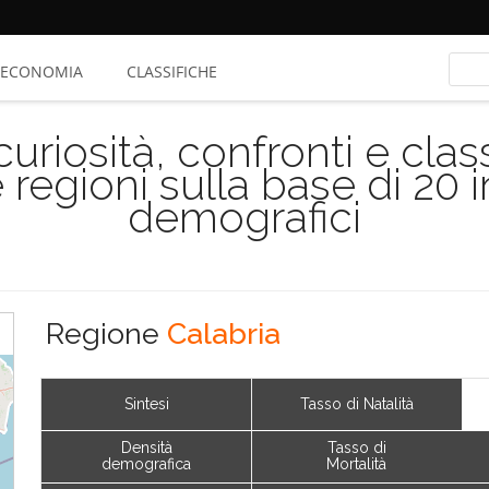
ECONOMIA
CLASSIFICHE
riosità, confronti e class
 regioni sulla base di 20 
demografici
Regione
Calabria
Sintesi
Tasso di Natalità
Densità
Tasso di
demografica
Mortalità