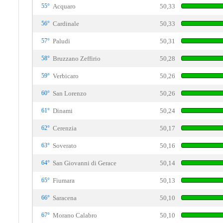
55°
Acquaro
50,33
56°
Cardinale
50,33
57°
Paludi
50,31
58°
Bruzzano Zeffirio
50,28
59°
Verbicaro
50,26
60°
San Lorenzo
50,26
61°
Dinami
50,24
62°
Cerenzia
50,17
63°
Soverato
50,16
64°
San Giovanni di Gerace
50,14
65°
Fiumara
50,13
66°
Saracena
50,10
67°
Morano Calabro
50,10