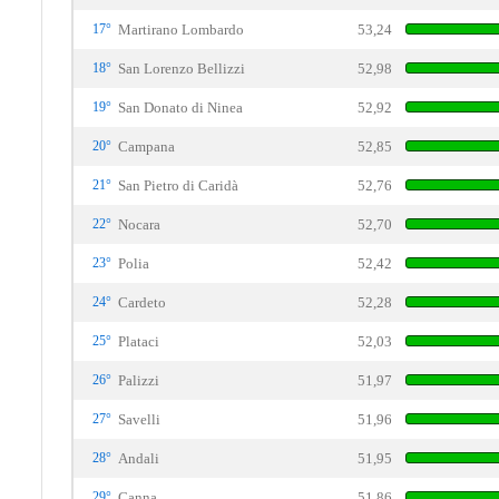
17°
Martirano Lombardo
53,24
18°
San Lorenzo Bellizzi
52,98
19°
San Donato di Ninea
52,92
20°
Campana
52,85
21°
San Pietro di Caridà
52,76
22°
Nocara
52,70
23°
Polia
52,42
24°
Cardeto
52,28
25°
Plataci
52,03
26°
Palizzi
51,97
27°
Savelli
51,96
28°
Andali
51,95
29°
Canna
51,86