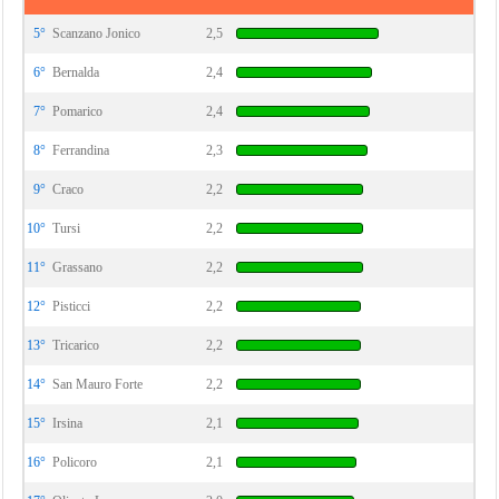
5°
Scanzano Jonico
2,5
6°
Bernalda
2,4
7°
Pomarico
2,4
8°
Ferrandina
2,3
9°
Craco
2,2
10°
Tursi
2,2
11°
Grassano
2,2
12°
Pisticci
2,2
13°
Tricarico
2,2
14°
San Mauro Forte
2,2
15°
Irsina
2,1
16°
Policoro
2,1