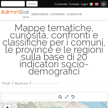
L'azienda
Contatti
Login
DEMOGRAFIA
ECONOMIA
CLASSIFICHE
ITALIA
Mappe tematiche,
curiosità, confronti e
classifiche per i comuni,
le province e le regioni
sulla base di 20
indicatori socio-
demografici
/
/
ITALIA
Basilicata
Provincia di Matera