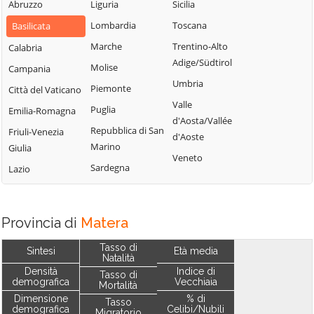
Abruzzo
Liguria
Sicilia
Lombardia
Toscana
Basilicata
Marche
Trentino-Alto
Calabria
Adige/Südtirol
Molise
Campania
Umbria
Piemonte
Città del Vaticano
Valle
Puglia
Emilia-Romagna
d'Aosta/Vallée
Repubblica di San
Friuli-Venezia
d'Aoste
Marino
Giulia
Veneto
Sardegna
Lazio
Provincia di
Matera
Tasso di
Sintesi
Età media
Natalità
Densità
Indice di
Tasso di
demografica
Vecchiaia
Mortalità
Dimensione
% di
Tasso
demografica
Celibi/Nubili
Migratorio