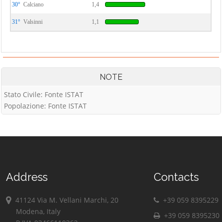
30°
Calciano
1,4
31°
Valsinni
1,1
NOTE
Stato Civile: Fonte ISTAT
Popolazione: Fonte ISTAT
Address
Contacts
41124 Via M. Vellani Marchi, 20
+39 059 8395229
Modena, Italy
+39 059 8395230