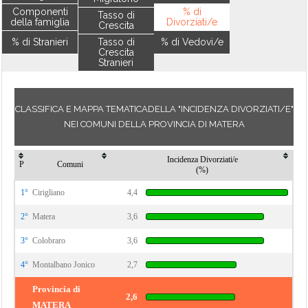
Componenti
% di
Tasso di
della famiglia
Divorziati/e
Crescita
% di Stranieri
Tasso di
% di Vedovi/e
Crescita
Stranieri
CLASSIFICA E MAPPA TEMATICADELLA "INCIDENZA DIVORZIATI/E"
NEI COMUNI DELLA PROVINCIA DI MATERA
Incidenza Divorziati/e
P
Comuni
(%)
1°
Cirigliano
4,4
2°
Matera
3,6
3°
Colobraro
3,6
4°
Montalbano Jonico
2,7
Provincia di
2,6
MATERA