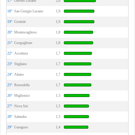
17°
Oliveto Lucano
2,0
18°
San Giorgio Lucano
1,9
19°
Grottole
1,9
20°
Montescaglioso
1,8
21°
Gorgoglione
1,8
22°
Accettura
1,7
23°
Stigliano
1,7
24°
Aliano
1,7
25°
Rotondella
1,7
26°
Miglionico
1,5
27°
Nova Siri
1,5
28°
Salandra
1,5
29°
Garaguso
1,4