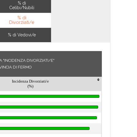
% di
Celibi/Nubili
% di
Divorziati/e
% di Vedovi/e
 "INCIDENZA DIVORZIATI/E"
VINCIA DI FERMO
Incidenza Divorziati/e
(%)