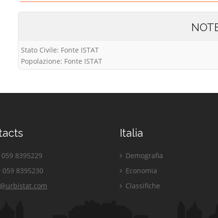
NOT
Stato Civile: Fonte ISTAT
Popolazione: Fonte ISTAT
tacts
Italia
059 8395229
Demografia
 059 8395230
Economia
o@urbistat.com
Classifiche