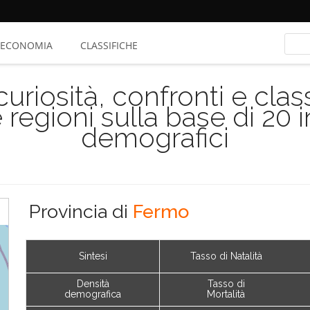
ECONOMIA
CLASSIFICHE
riosità, confronti e class
 regioni sulla base di 20 
demografici
Provincia di
Fermo
Sintesi
Tasso di Natalità
Densità
Tasso di
demografica
Mortalità