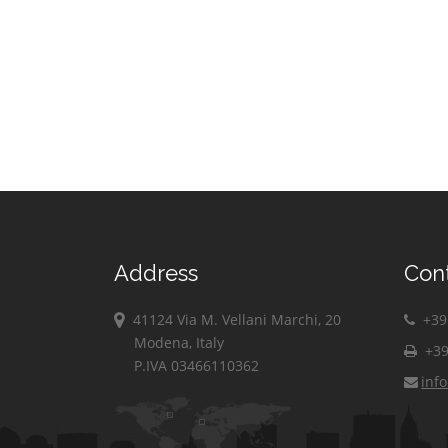
Address
Con
41124 Via M. Vellani Marchi, 20
+39 
Modena, Italy
+39
P.IVA 03466110362
inf