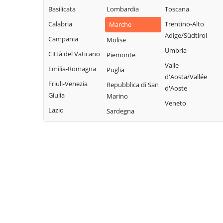
Basilicata
Lombardia
Toscana
Calabria
Trentino-Alto
Marche
Adige/Südtirol
Campania
Molise
Umbria
Città del Vaticano
Piemonte
Valle
Emilia-Romagna
Puglia
d'Aosta/Vallée
Friuli-Venezia
Repubblica di San
d'Aoste
Giulia
Marino
Veneto
Lazio
Sardegna