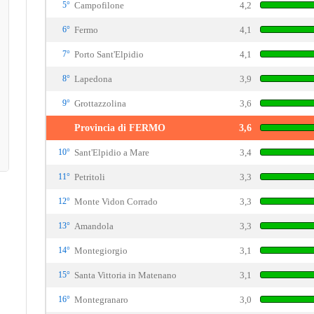
5°
Campofilone
4,2
6°
Fermo
4,1
7°
Porto Sant'Elpidio
4,1
8°
Lapedona
3,9
9°
Grottazzolina
3,6
Provincia di FERMO
3,6
10°
Sant'Elpidio a Mare
3,4
11°
Petritoli
3,3
12°
Monte Vidon Corrado
3,3
13°
Amandola
3,3
14°
Montegiorgio
3,1
15°
Santa Vittoria in Matenano
3,1
16°
Montegranaro
3,0