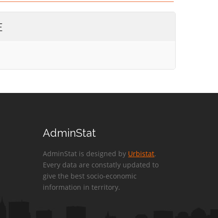
E
AdminStat
AdminStat is designed by
Urbistat
.
Every data are constatly updated to
give the best socio-economic
information in territory.