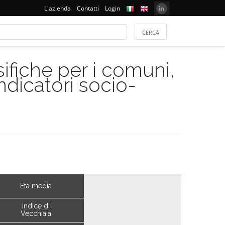
L'azienda
Contatti
Login
ifiche per i comuni,
indicatori socio-
Età media
Indice di
Vecchiaia