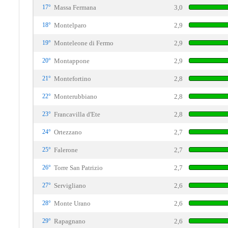
17°
Massa Fermana
3,0
18°
Montelparo
2,9
19°
Monteleone di Fermo
2,9
20°
Montappone
2,9
21°
Montefortino
2,8
22°
Monterubbiano
2,8
23°
Francavilla d'Ete
2,8
24°
Ortezzano
2,7
25°
Falerone
2,7
26°
Torre San Patrizio
2,7
27°
Servigliano
2,6
28°
Monte Urano
2,6
29°
Rapagnano
2,6