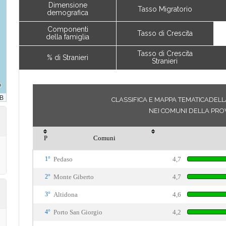
Dimensione
Tasso Migratorio
demografica
Componenti
Tasso di Crescita
della famiglia
Tasso di Crescita
% di Stranieri
Stranieri
CLASSIFICA E MAPPA TEMATICADELLA
NEI COMUNI DELLA PRO
P
Comuni
1°
Pedaso
4,7
2°
Monte Giberto
4,7
3°
Altidona
4,6
4°
Porto San Giorgio
4,2