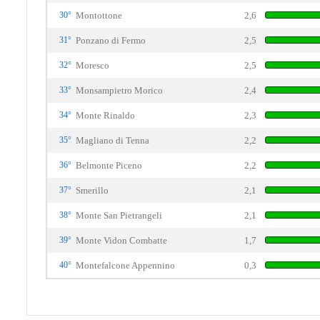
30°
Montottone
2,6
31°
Ponzano di Fermo
2,5
32°
Moresco
2,5
33°
Monsampietro Morico
2,4
34°
Monte Rinaldo
2,3
35°
Magliano di Tenna
2,2
36°
Belmonte Piceno
2,2
37°
Smerillo
2,1
38°
Monte San Pietrangeli
2,1
39°
Monte Vidon Combatte
1,7
40°
Montefalcone Appennino
0,3