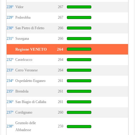
228°
Vidor
267
229°
Pederobba
267
230°
San Pietro di Feletto
266
231°
Susegana
266
Regione VENETO
264
232°
Castelcucco
264
233°
Cerro Veronese
264
234°
Ospedaletto Euganeo
261
235°
Brendola
261
236°
San Biagio di Callalta
261
237°
Cordignano
260
Grumolo delle
238°
259
Abbadesse