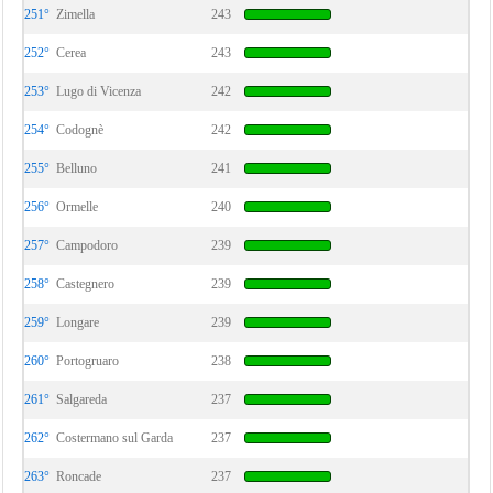
251°
Zimella
243
252°
Cerea
243
253°
Lugo di Vicenza
242
254°
Codognè
242
255°
Belluno
241
256°
Ormelle
240
257°
Campodoro
239
258°
Castegnero
239
259°
Longare
239
260°
Portogruaro
238
261°
Salgareda
237
262°
Costermano sul Garda
237
263°
Roncade
237