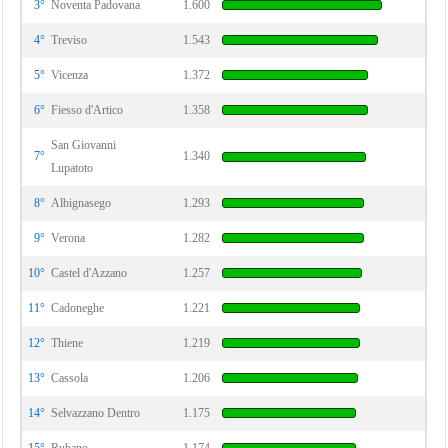
3°
Noventa Padovana
1.600
4°
Treviso
1.543
5°
Vicenza
1.372
6°
Fiesso d'Artico
1.358
San Giovanni
7°
1.340
Lupatoto
8°
Albignasego
1.293
9°
Verona
1.282
10°
Castel d'Azzano
1.257
11°
Cadoneghe
1.221
12°
Thiene
1.219
13°
Cassola
1.206
14°
Selvazzano Dentro
1.175