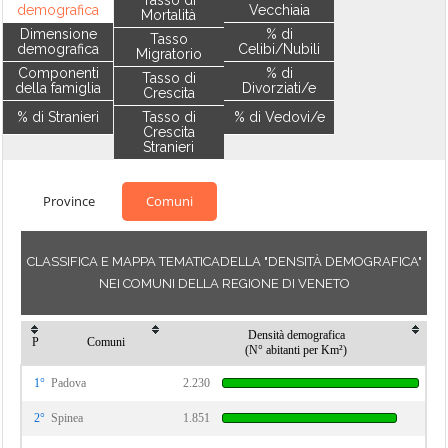
Tasso di
demografica
Vecchiaia
Mortalità
Dimensione
% di
Tasso
demografica
Celibi/Nubili
Migratorio
Componenti
% di
Tasso di
della famiglia
Divorziati/e
Crescita
% di Stranieri
Tasso di
% di Vedovi/e
Crescita
Stranieri
Province
Comuni
CLASSIFICA E MAPPA TEMATICADELLA "DENSITÀ DEMOGRAFICA"
NEI COMUNI DELLA REGIONE DI VENETO
Densità demografica
P
Comuni
(N° abitanti per Km²)
1°
Padova
2.230
2°
Spinea
1.851