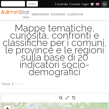
L'azienda
Contatti
Login
DEMOGRAFIA
ECONOMIA
CLASSIFICHE
ITALIA
Mappe tematiche,
curiosità, confronti e
classifiche per i comuni,
le province e le regioni
sulla base di 20
indicatori socio-
demografici
/
ITALIA
Veneto