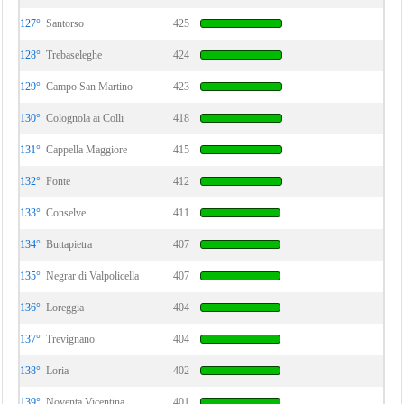
127°
Santorso
425
128°
Trebaseleghe
424
129°
Campo San Martino
423
130°
Colognola ai Colli
418
131°
Cappella Maggiore
415
132°
Fonte
412
133°
Conselve
411
134°
Buttapietra
407
135°
Negrar di Valpolicella
407
136°
Loreggia
404
137°
Trevignano
404
138°
Loria
402
139°
Noventa Vicentina
401