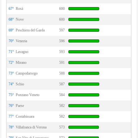
67°
Rosà
600
68°
Nove
600
69°
Peschiera del Garda
597
70°
Venezia
596
71°
Lavagno
593
72°
Mirano
591
73°
Campodarsego
588
74°
Schio
587
75°
Ponzano Veneto
584
76°
Paese
582
77°
Costabissara
582
78°
Villafranca di Verona
573