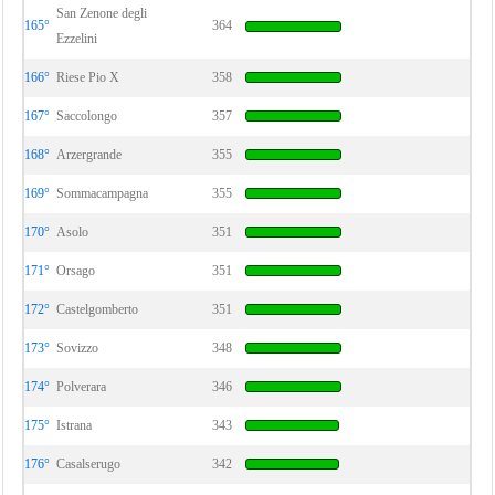
San Zenone degli
165°
364
Ezzelini
166°
Riese Pio X
358
167°
Saccolongo
357
168°
Arzergrande
355
169°
Sommacampagna
355
170°
Asolo
351
171°
Orsago
351
172°
Castelgomberto
351
173°
Sovizzo
348
174°
Polverara
346
175°
Istrana
343
176°
Casalserugo
342