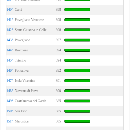
140°
Carrè
398
141°
Povegliano Veronese
398
142°
Santa Giustina in Colle
398
143°
Povegliano
397
144°
Bovolone
394
145°
Trissino
394
146°
Fontaniva
392
147°
Isola Vicentina
391
148°
Noventa di Piave
390
149°
Castelnuovo del Garda
385
150°
San Fior
385
151°
Marostica
385