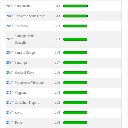
203°
Sanguinetto
313
204°
Cervarese Santa Croce
313
205°
Colceresa
305
Sernaglia della
206°
303
Battaglia
207°
Farra di Soligo
300
208°
Sandrigo
297
209°
Breda di Piave
296
210°
Montebello Vicentino
296
211°
Veggiano
294
212°
Cavallino-Treporti
292
213°
Zevio
288
214°
Teolo
288