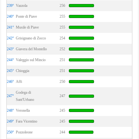
239°
Vazzola
256
240°
Ponte di Piave
255
241°
Musile di Piave
255
242°
Grisignano di Zocco
254
243°
Giavera del Montello
252
244°
Valeggio sul Mincio
251
245°
Chioggia
251
246°
Affi
250
Godega di
247°
247
Sant'Urbano
248°
Veronella
245
249°
Fara Vicentino
245
250°
Pozzoleone
244