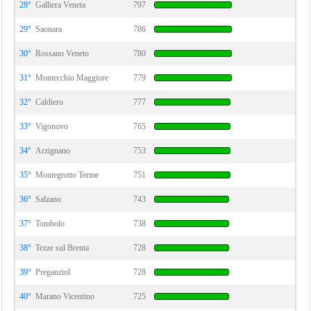
28°
Galliera Veneta
797
29°
Saonara
786
30°
Rossano Veneto
780
31°
Montecchio Maggiore
779
32°
Caldiero
777
33°
Vigonovo
765
34°
Arzignano
753
35°
Montegrotto Terme
751
36°
Salzano
743
37°
Tombolo
738
38°
Tezze sul Brenta
728
39°
Preganziol
728
40°
Marano Vicentino
725