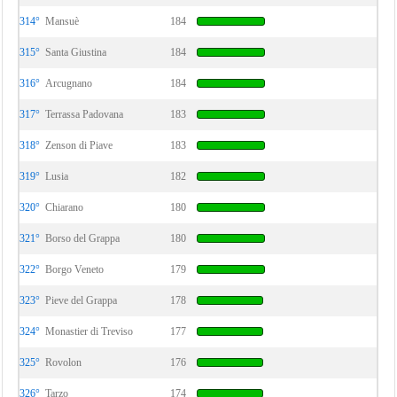
314°
Mansuè
184
315°
Santa Giustina
184
316°
Arcugnano
184
317°
Terrassa Padovana
183
318°
Zenson di Piave
183
319°
Lusia
182
320°
Chiarano
180
321°
Borso del Grappa
180
322°
Borgo Veneto
179
323°
Pieve del Grappa
178
324°
Monastier di Treviso
177
325°
Rovolon
176
326°
Tarzo
174