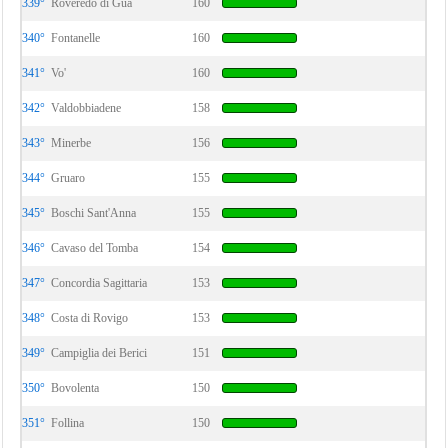
339°
Roveredo di Guà
160
340°
Fontanelle
160
341°
Vo'
160
342°
Valdobbiadene
158
343°
Minerbe
156
344°
Gruaro
155
345°
Boschi Sant'Anna
155
346°
Cavaso del Tomba
154
347°
Concordia Sagittaria
153
348°
Costa di Rovigo
153
349°
Campiglia dei Berici
151
350°
Bovolenta
150
351°
Follina
150