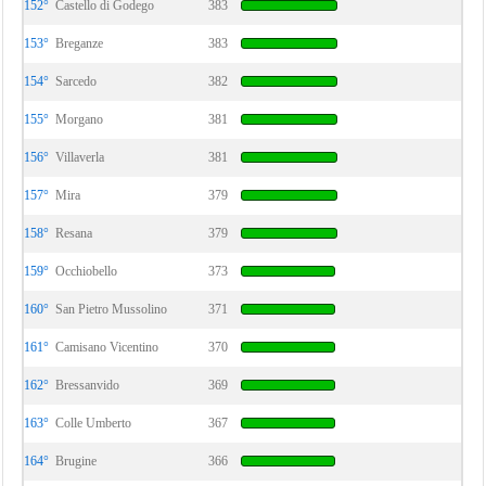
152°
Castello di Godego
383
153°
Breganze
383
154°
Sarcedo
382
155°
Morgano
381
156°
Villaverla
381
157°
Mira
379
158°
Resana
379
159°
Occhiobello
373
160°
San Pietro Mussolino
371
161°
Camisano Vicentino
370
162°
Bressanvido
369
163°
Colle Umberto
367
164°
Brugine
366