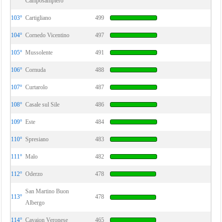
Camposampiero
103°
Cartigliano
499
104°
Cornedo Vicentino
497
105°
Mussolente
491
106°
Cornuda
488
107°
Curtarolo
487
108°
Casale sul Sile
486
109°
Este
484
110°
Spresiano
483
111°
Malo
482
112°
Oderzo
478
San Martino Buon
113°
478
Albergo
114°
Cavaion Veronese
465