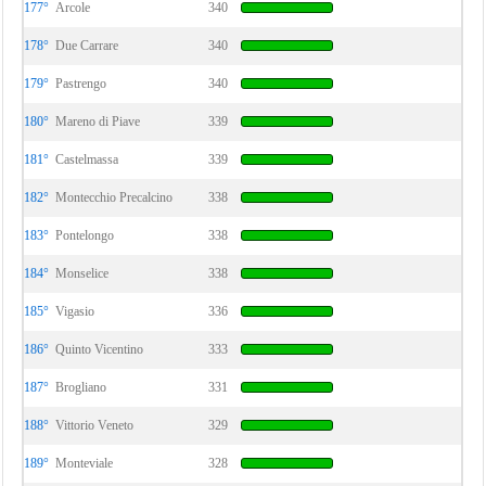
177°
Arcole
340
178°
Due Carrare
340
179°
Pastrengo
340
180°
Mareno di Piave
339
181°
Castelmassa
339
182°
Montecchio Precalcino
338
183°
Pontelongo
338
184°
Monselice
338
185°
Vigasio
336
186°
Quinto Vicentino
333
187°
Brogliano
331
188°
Vittorio Veneto
329
189°
Monteviale
328