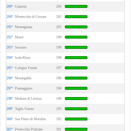
289°
Gaiarine
206
290°
Montecchia di Crosara
205
291°
Montagnana
202
292°
Maser
199
293°
Sossano
198
294°
Isola Rizza
198
295°
Cologna Veneta
197
296°
Montegalda
196
297°
Pramaggiore
196
298°
Meduna di Livenza
196
299°
Teglio Veneto
195
300°
San Pietro di Morubio
192
301°
Pontecchio Polesine
191