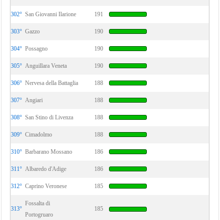
302°
San Giovanni Ilarione
191
303°
Gazzo
190
304°
Possagno
190
305°
Anguillara Veneta
190
306°
Nervesa della Battaglia
188
307°
Angiari
188
308°
San Stino di Livenza
188
309°
Cimadolmo
188
310°
Barbarano Mossano
186
311°
Albaredo d'Adige
186
312°
Caprino Veronese
185
Fossalta di
313°
185
Portogruaro