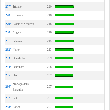
277°
Tribano
220
278°
Grezzana
218
279°
Casale di Scodosia
218
280°
Nogara
216
281°
Schiavon
215
282°
Nanto
213
283°
Stanghella
209
284°
Lendinara
208
285°
Illasi
207
Moriago della
286°
207
Battaglia
287°
Feltre
207
288°
Roncà
207