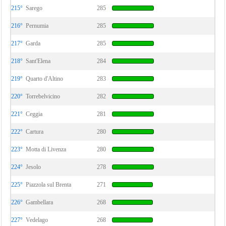
215°
Sarego
285
216°
Pernumia
285
217°
Garda
285
218°
Sant'Elena
284
219°
Quarto d'Altino
283
220°
Torrebelvicino
282
221°
Ceggia
281
222°
Cartura
280
223°
Motta di Livenza
280
224°
Jesolo
278
225°
Piazzola sul Brenta
271
226°
Gambellara
268
227°
Vedelago
268