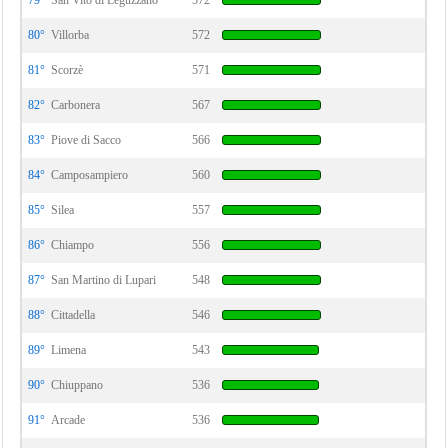
79°
San Vito di Leguzzano
572
80°
Villorba
572
81°
Scorzè
571
82°
Carbonera
567
83°
Piove di Sacco
566
84°
Camposampiero
560
85°
Silea
557
86°
Chiampo
556
87°
San Martino di Lupari
548
88°
Cittadella
546
89°
Limena
543
90°
Chiuppano
536
91°
Arcade
536