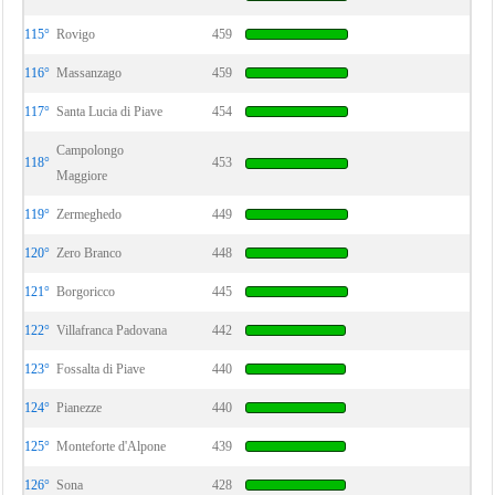
115°
Rovigo
459
116°
Massanzago
459
117°
Santa Lucia di Piave
454
Campolongo
118°
453
Maggiore
119°
Zermeghedo
449
120°
Zero Branco
448
121°
Borgoricco
445
122°
Villafranca Padovana
442
123°
Fossalta di Piave
440
124°
Pianezze
440
125°
Monteforte d'Alpone
439
126°
Sona
428