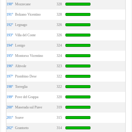
190°
Mozzecane
328
191°
Bolzano Vicentino
328
192°
Legnago
326
193°
Villa del Conte
326
194°
Lonigo
324
195°
Montorso Vicentino
324
196°
Altivole
323
197°
Piombino Dese
322
198°
Torreglia
322
199°
Pove del Grappa
320
200°
Maserada sul Piave
319
201°
Soave
315
202°
Grantorto
314