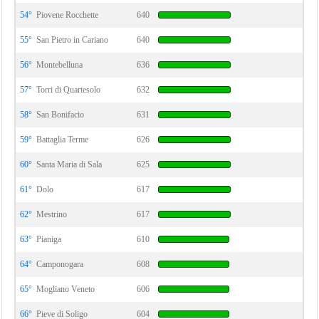
54°
Piovene Rocchette
640
55°
San Pietro in Cariano
640
56°
Montebelluna
636
57°
Torri di Quartesolo
632
58°
San Bonifacio
631
59°
Battaglia Terme
626
60°
Santa Maria di Sala
625
61°
Dolo
617
62°
Mestrino
617
63°
Pianiga
610
64°
Camponogara
608
65°
Mogliano Veneto
606
66°
Pieve di Soligo
604