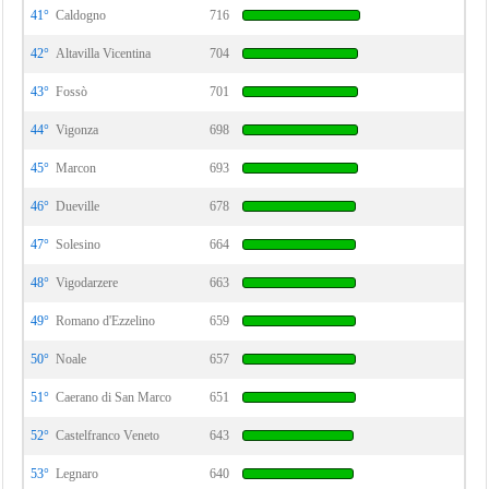
41°
Caldogno
716
42°
Altavilla Vicentina
704
43°
Fossò
701
44°
Vigonza
698
45°
Marcon
693
46°
Dueville
678
47°
Solesino
664
48°
Vigodarzere
663
49°
Romano d'Ezzelino
659
50°
Noale
657
51°
Caerano di San Marco
651
52°
Castelfranco Veneto
643
53°
Legnaro
640