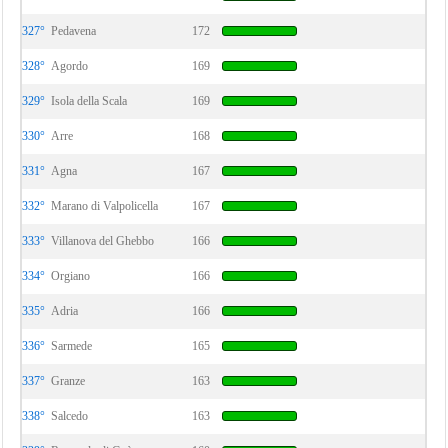
327°
Pedavena
172
328°
Agordo
169
329°
Isola della Scala
169
330°
Arre
168
331°
Agna
167
332°
Marano di Valpolicella
167
333°
Villanova del Ghebbo
166
334°
Orgiano
166
335°
Adria
166
336°
Sarmede
165
337°
Granze
163
338°
Salcedo
163