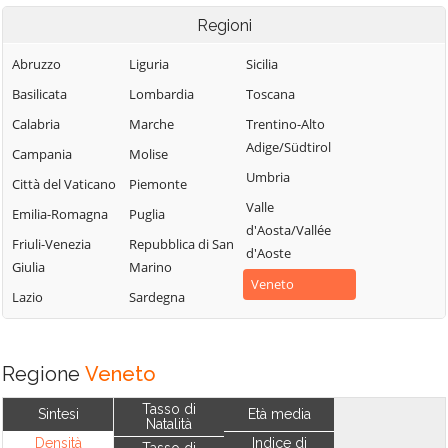
Regioni
Abruzzo
Liguria
Sicilia
Basilicata
Lombardia
Toscana
Calabria
Marche
Trentino-Alto
Adige/Südtirol
Campania
Molise
Umbria
Città del Vaticano
Piemonte
Valle
Emilia-Romagna
Puglia
d'Aosta/Vallée
Friuli-Venezia
Repubblica di San
d'Aoste
Giulia
Marino
Veneto
Lazio
Sardegna
Regione
Veneto
Tasso di
Sintesi
Età media
Natalità
Densità
Indice di