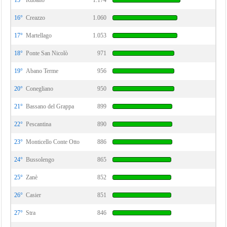
15°
Rubano
1.174
16°
Creazzo
1.060
17°
Martellago
1.053
18°
Ponte San Nicolò
971
19°
Abano Terme
956
20°
Conegliano
950
21°
Bassano del Grappa
899
22°
Pescantina
890
23°
Monticello Conte Otto
886
24°
Bussolengo
865
25°
Zanè
852
26°
Casier
851
27°
Stra
846