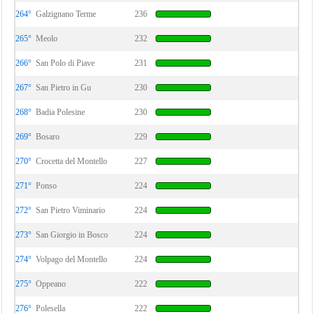
264°
Galzignano Terme
236
265°
Meolo
232
266°
San Polo di Piave
231
267°
San Pietro in Gu
230
268°
Badia Polesine
230
269°
Bosaro
229
270°
Crocetta del Montello
227
271°
Ponso
224
272°
San Pietro Viminario
224
273°
San Giorgio in Bosco
224
274°
Volpago del Montello
224
275°
Oppeano
222
276°
Polesella
222