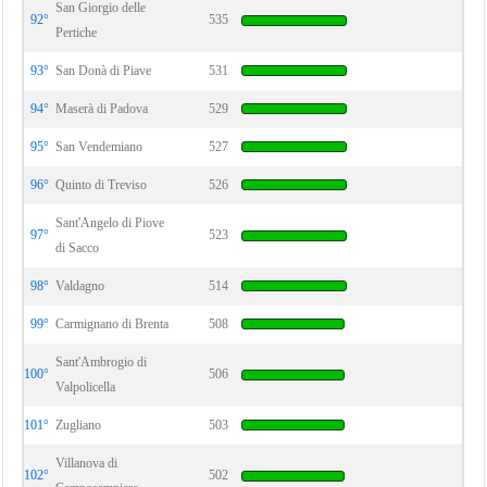
San Giorgio delle
92°
535
Pertiche
93°
San Donà di Piave
531
94°
Maserà di Padova
529
95°
San Vendemiano
527
96°
Quinto di Treviso
526
Sant'Angelo di Piove
97°
523
di Sacco
98°
Valdagno
514
99°
Carmignano di Brenta
508
Sant'Ambrogio di
100°
506
Valpolicella
101°
Zugliano
503
Villanova di
102°
502