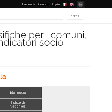
L'azienda
Contatti
Login
ifiche per i comuni,
indicatori socio-
la
Età media
Indice di
Vecchiaia