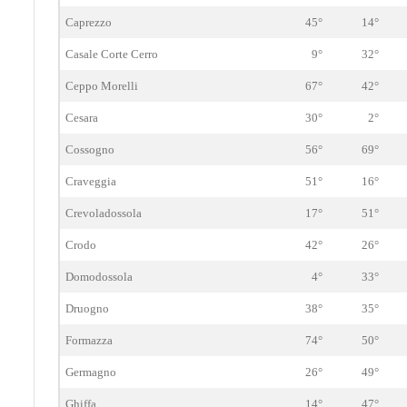
Caprezzo
45°
14°
Casale Corte Cerro
9°
32°
Ceppo Morelli
67°
42°
Cesara
30°
2°
Cossogno
56°
69°
Craveggia
51°
16°
Crevoladossola
17°
51°
Crodo
42°
26°
Domodossola
4°
33°
Druogno
38°
35°
Formazza
74°
50°
Germagno
26°
49°
Ghiffa
14°
47°