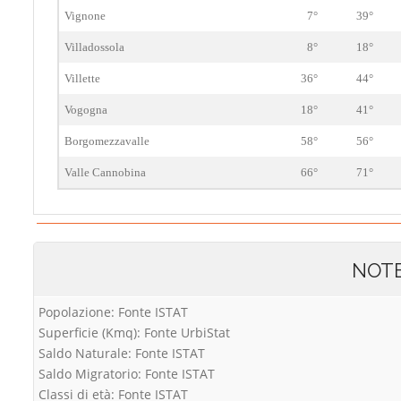
Vignone
7°
39°
Villadossola
8°
18°
Villette
36°
44°
Vogogna
18°
41°
Borgomezzavalle
58°
56°
Valle Cannobina
66°
71°
NOT
Popolazione: Fonte ISTAT
Superficie (Kmq): Fonte UrbiStat
Saldo Naturale: Fonte ISTAT
Saldo Migratorio: Fonte ISTAT
Classi di età: Fonte ISTAT