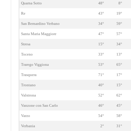
Quarna Sotto
48°
8°
Re
43°
19°
San Bernardino Verbano
34°
59°
Santa Maria Maggiore
47°
57°
Stresa
15°
34°
Toceno
33°
13°
Trarego Viggiona
53°
65°
Trasquera
71°
17°
Trontano
40°
15°
Valstrona
52°
62°
Vanzone con San Carlo
46°
45°
Varzo
54°
58°
Verbania
2°
31°