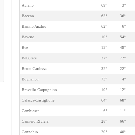
Aurano
69°
3°
Baceno
63°
36°
Bannio Anzino
62°
6°
Baveno
10°
54°
Bee
12°
48°
Belgirate
27°
72°
Beura-Cardezza
32°
22°
Bognanco
73°
4°
Brovello-Carpugnino
19°
12°
Calasca-Castiglione
64°
68°
Cambiasca
6°
11°
Cannero Riviera
28°
66°
Cannobio
20°
40°