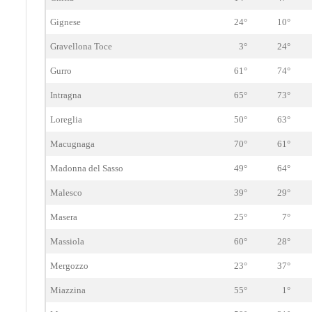
Gignese
24°
10°
Gravellona Toce
3°
24°
Gurro
61°
74°
Intragna
65°
73°
Loreglia
50°
63°
Macugnaga
70°
61°
Madonna del Sasso
49°
64°
Malesco
39°
29°
Masera
25°
7°
Massiola
60°
28°
Mergozzo
23°
37°
Miazzina
55°
1°