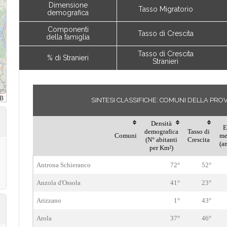
Dimensione
Tasso Migratorio
demografica
Componenti
Tasso di Crescita
della famiglia
Tasso di Crescita
% di Stranieri
Stranieri
SINTESI CLASSIFICHE: COMUNI DELLA PR
Densità
E
demografica
Tasso di
Comuni
me
(N° abitanti
Crescita
(a
per Km²)
Antrona Schieranco
72°
52°
Anzola d'Ossola
41°
23°
Arizzano
1°
43°
Arola
37°
46°