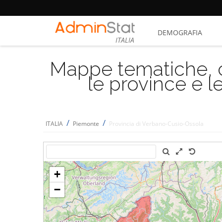
DEMOGRAFIA
ITALIA
Mappe tematiche, cu
le province e le
/
/
ITALIA
Piemonte
Provincia di Verbano-Cusio-Ossola