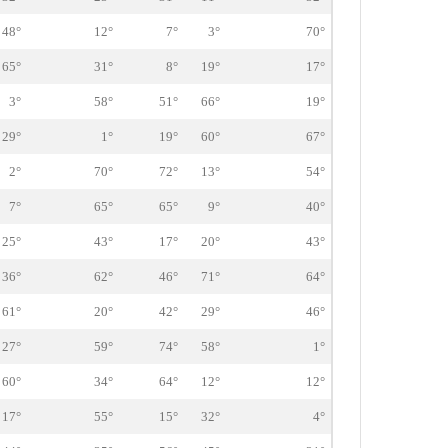
48°
12°
7°
3°
70°
65°
31°
8°
19°
17°
3°
58°
51°
66°
19°
29°
1°
19°
60°
67°
2°
70°
72°
13°
54°
7°
65°
65°
9°
40°
25°
43°
17°
20°
43°
36°
62°
46°
71°
64°
61°
20°
42°
29°
46°
27°
59°
74°
58°
1°
60°
34°
64°
12°
12°
17°
55°
15°
32°
4°