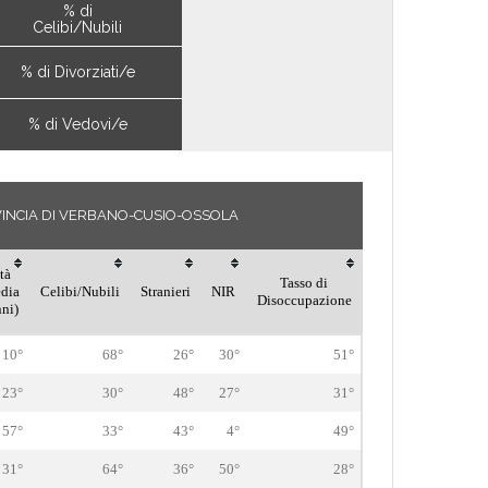
% di
Celibi/Nubili
% di Divorziati/e
% di Vedovi/e
OVINCIA DI VERBANO-CUSIO-OSSOLA
tà
Tasso di
dia
Celibi/Nubili
Stranieri
NIR
Disoccupazione
nni)
10°
68°
26°
30°
51°
23°
30°
48°
27°
31°
57°
33°
43°
4°
49°
31°
64°
36°
50°
28°