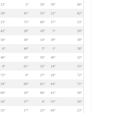
12°
3°
30°
59°
66°
18°
41°
53°
22°
62°
15°
73°
69°
57°
53°
42°
28°
18°
5°
29°
56°
38°
14°
39°
39°
6°
49°
5°
1°
58°
46°
18°
50°
40°
32°
8°
61°
32°
24°
55°
72°
9°
27°
28°
72°
19°
60°
61°
64°
71°
66°
19°
66°
41°
50°
16°
37°
4°
55°
26°
55°
17°
23°
69°
23°