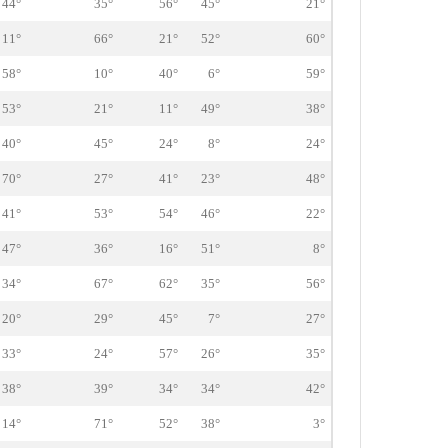
44°
35°
56°
45°
21°
11°
66°
21°
52°
60°
58°
10°
40°
6°
59°
53°
21°
11°
49°
38°
40°
45°
24°
8°
24°
70°
27°
41°
23°
48°
41°
53°
54°
46°
22°
47°
36°
16°
51°
8°
34°
67°
62°
35°
56°
20°
29°
45°
7°
27°
33°
24°
57°
26°
35°
38°
39°
34°
34°
42°
14°
71°
52°
38°
3°