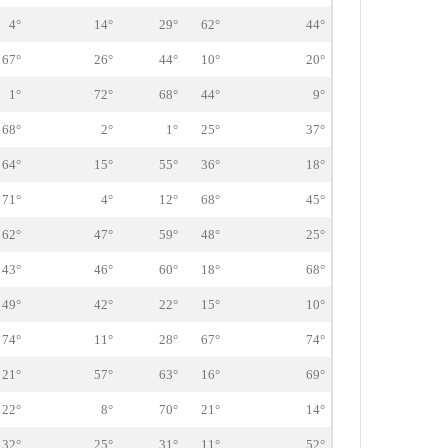
4°
14°
29°
62°
44°
67°
26°
44°
10°
20°
1°
72°
68°
44°
9°
68°
2°
1°
25°
37°
64°
15°
55°
36°
18°
71°
4°
12°
68°
45°
62°
47°
59°
48°
25°
43°
46°
60°
18°
68°
49°
42°
22°
15°
10°
74°
11°
28°
67°
74°
21°
57°
63°
16°
69°
22°
8°
70°
21°
14°
32°
25°
31°
11°
52°