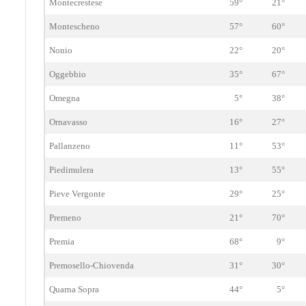
Montecrestese
59°
21°
Montescheno
57°
60°
Nonio
22°
20°
Oggebbio
35°
67°
Omegna
5°
38°
Ornavasso
16°
27°
Pallanzeno
11°
53°
Piedimulera
13°
55°
Pieve Vergonte
29°
25°
Premeno
21°
70°
Premia
68°
9°
Premosello-Chiovenda
31°
30°
Quarna Sopra
44°
5°