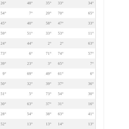
26°
48°
35°
33°
34°
54°
7°
20°
70°
65°
45°
40°
58°
47°
33°
59°
51°
33°
53°
11°
24°
44°
2°
2°
63°
73°
6°
71°
74°
57°
39°
23°
3°
65°
7°
9°
69°
49°
61°
6°
50°
32°
39°
37°
36°
51°
5°
73°
54°
30°
30°
63°
37°
31°
16°
28°
54°
38°
63°
41°
52°
13°
13°
14°
13°