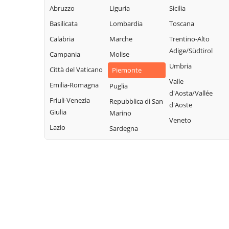
Abruzzo
Liguria
Sicilia
Basilicata
Lombardia
Toscana
Calabria
Marche
Trentino-Alto
Adige/Südtirol
Campania
Molise
Umbria
Città del Vaticano
Piemonte
Valle
Emilia-Romagna
Puglia
d'Aosta/Vallée
Friuli-Venezia
Repubblica di San
d'Aoste
Giulia
Marino
Veneto
Lazio
Sardegna