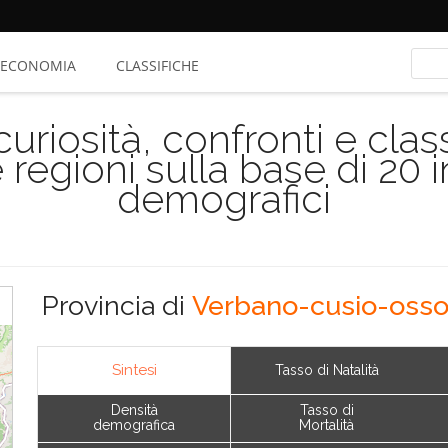
ECONOMIA
CLASSIFICHE
riosità, confronti e class
 regioni sulla base di 20 
demografici
Provincia di
Verbano-cusio-osso
Sintesi
Tasso di Natalità
Densità
Tasso di
demografica
Mortalità