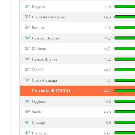
31°
Rogeno
44,3
32°
Crandola Valsassina
44,3
33°
Pasturo
44,3
34°
Cassago Brianza
44,2
35°
Molteno
44,2
36°
Cesana Brianza
44,2
37°
Viganò
44,2
38°
Costa Masnaga
44,1
Provincia di LECCO
44,1
39°
Oggiono
43,8
40°
Suello
43,8
41°
Casargo
43,8
42°
Cremella
43,7