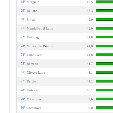
68°
Malgrate
42,5
69°
Bellano
42,3
70°
Sirtori
42,0
71°
Mandello del Lario
42,0
72°
Vercurago
41,8
73°
Monticello Brianza
41,8
74°
Esino Lario
41,8
75°
Barzanò
41,7
76°
Oliveto Lario
41,1
77°
Dervio
41,1
78°
Parlasco
40,1
79°
Valvarrone
39,6
80°
Cortenova
39,0