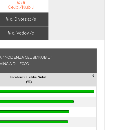
% di
Celibi/Nubili
% di Divorziati/e
% di Vedovi/e
 "INCIDENZA CELIBI/NUBILI"
VINCIA DI LECCO
Incidenza Celibi/Nubili
(%)