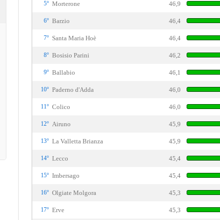
5°
Morterone
46,9
6°
Barzio
46,4
7°
Santa Maria Hoè
46,4
8°
Bosisio Parini
46,2
9°
Ballabio
46,1
10°
Paderno d'Adda
46,0
11°
Colico
46,0
12°
Airuno
45,9
13°
La Valletta Brianza
45,9
14°
Lecco
45,4
15°
Imbersago
45,4
16°
Olgiate Molgora
45,3
17°
Erve
45,3