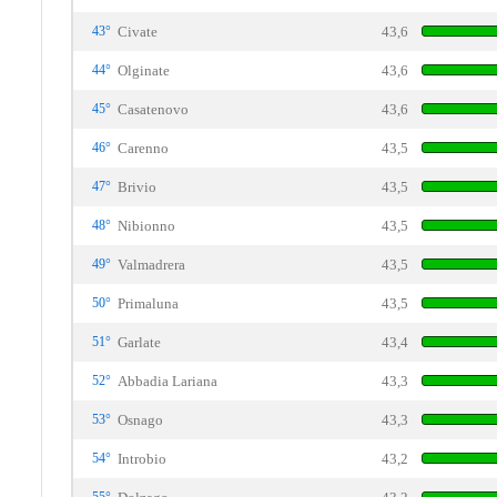
43°
Civate
43,6
44°
Olginate
43,6
45°
Casatenovo
43,6
46°
Carenno
43,5
47°
Brivio
43,5
48°
Nibionno
43,5
49°
Valmadrera
43,5
50°
Primaluna
43,5
51°
Garlate
43,4
52°
Abbadia Lariana
43,3
53°
Osnago
43,3
54°
Introbio
43,2