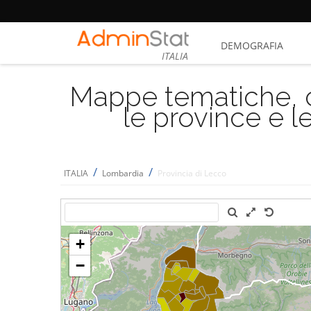
DEMOGRAFIA
ITALIA
Mappe tematiche, cu
le province e le
/
/
ITALIA
Lombardia
Provincia di Lecco