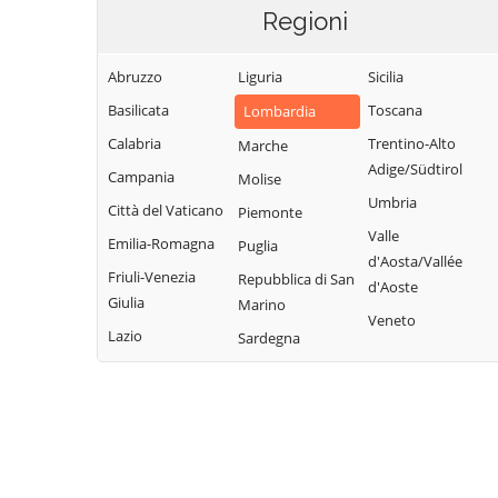
Regioni
Abruzzo
Liguria
Sicilia
Basilicata
Toscana
Lombardia
Calabria
Trentino-Alto
Marche
Adige/Südtirol
Campania
Molise
Umbria
Città del Vaticano
Piemonte
Valle
Emilia-Romagna
Puglia
d'Aosta/Vallée
Friuli-Venezia
Repubblica di San
d'Aoste
Giulia
Marino
Veneto
Lazio
Sardegna