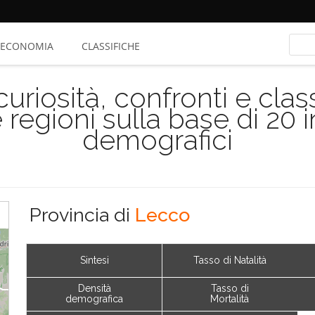
ECONOMIA
CLASSIFICHE
riosità, confronti e class
 regioni sulla base di 20 
demografici
Provincia di
Lecco
Sintesi
Tasso di Natalità
Densità
Tasso di
demografica
Mortalità