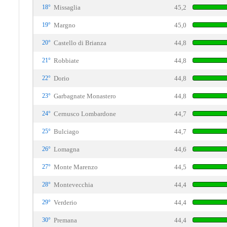
18°
Missaglia
45,2
19°
Margno
45,0
20°
Castello di Brianza
44,8
21°
Robbiate
44,8
22°
Dorio
44,8
23°
Garbagnate Monastero
44,8
24°
Cernusco Lombardone
44,7
25°
Bulciago
44,7
26°
Lomagna
44,6
27°
Monte Marenzo
44,5
28°
Montevecchia
44,4
29°
Verderio
44,4
30°
Premana
44,4