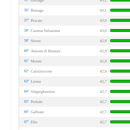
55°
Dolzago
43,2
56°
Barzago
43,1
57°
Pescate
43,0
58°
Cassina Valsassina
43,0
59°
Sirone
42,9
60°
Annone di Brianza
42,9
61°
Merate
42,8
62°
Calolziocorte
42,8
63°
Lierna
42,7
64°
Valgreghentino
42,7
65°
Perledo
42,7
66°
Galbiate
42,7
67°
Ello
42,7