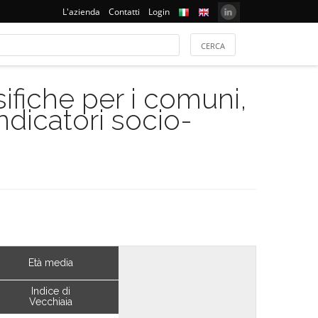
L'azienda
Contatti
Login
ifiche per i comuni,
indicatori socio-
Età media
Indice di
Vecchiaia