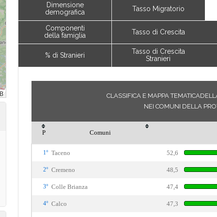
Dimensione
Tasso Migratorio
demografica
Componenti
Tasso di Crescita
della famiglia
Tasso di Crescita
% di Stranieri
Stranieri
CLASSIFICA E MAPPA TEMATICADELLA
NEI COMUNI DELLA PRO
P
Comuni
1°
Taceno
52,6
2°
Cremeno
48,5
3°
Colle Brianza
47,4
4°
Calco
47,3