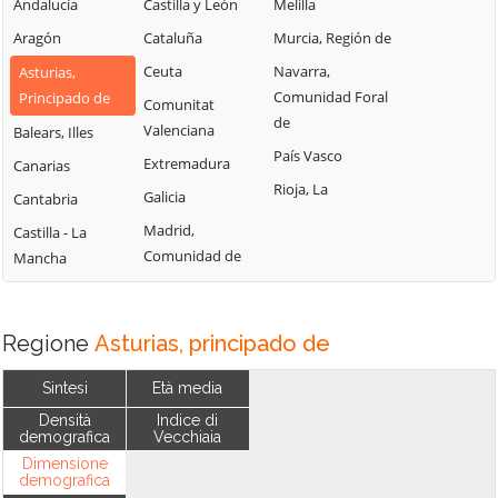
Andalucía
Castilla y León
Melilla
Aragón
Cataluña
Murcia, Región de
Ceuta
Navarra,
Asturias,
Comunidad Foral
Principado de
Comunitat
de
Valenciana
Balears, Illes
País Vasco
Extremadura
Canarias
Rioja, La
Galicia
Cantabria
Madrid,
Castilla - La
Comunidad de
Mancha
Regione
Asturias, principado de
Sintesi
Età media
Densità
Indice di
demografica
Vecchiaia
Dimensione
demografica