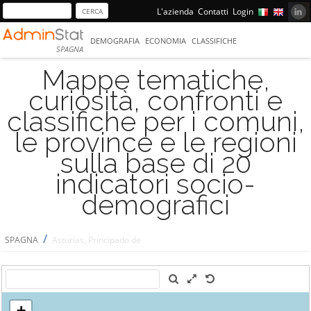
L'azienda
Contatti
Login
DEMOGRAFIA
ECONOMIA
CLASSIFICHE
SPAGNA
Mappe tematiche,
curiosità, confronti e
classifiche per i comuni,
le province e le regioni
sulla base di 20
indicatori socio-
demografici
/
SPAGNA
Asturias, Principado de